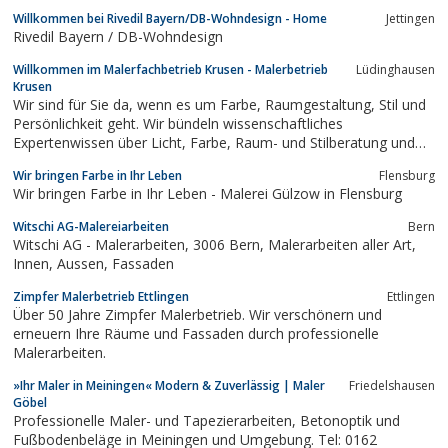
Willkommen bei Rivedil Bayern/DB-Wohndesign - Home
Jettingen
Rivedil Bayern / DB-Wohndesign
Willkommen im Malerfachbetrieb Krusen - Malerbetrieb
Lüdinghausen
Krusen
Wir sind für Sie da, wenn es um Farbe, Raumgestaltung, Stil und
Persönlichkeit geht. Wir bündeln wissenschaftliches
Expertenwissen über Licht, Farbe, Raum- und Stilberatung und
verbinden dies mit ganz praktischen handwerklichen
Wir bringen Farbe in Ihr Leben
Flensburg
Dienstleistungen. Wir sehen uns Read more…
Wir bringen Farbe in Ihr Leben - Malerei Gülzow in Flensburg
Witschi AG-Malereiarbeiten
Bern
Witschi AG - Malerarbeiten, 3006 Bern, Malerarbeiten aller Art,
Innen, Aussen, Fassaden
Zimpfer Malerbetrieb Ettlingen
Ettlingen
Über 50 Jahre Zimpfer Malerbetrieb. Wir verschönern und
erneuern Ihre Räume und Fassaden durch professionelle
Malerarbeiten.
»Ihr Maler in Meiningen« Modern & Zuverlässig | Maler
Friedelshausen
Göbel
Professionelle Maler- und Tapezierarbeiten, Betonoptik und
Fußbodenbeläge in Meiningen und Umgebung. Tel: 0162