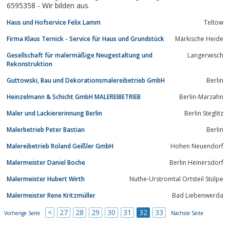
6595358 - Wir bilden aus.
Haus und Hofservice Felix Lamm
Teltow
Firma Klaus Ternick - Service für Haus und Grundstück
Märkische Heide
Gesellschaft für malermäßige Neugestaltung und
Langerwisch
Rekonstruktion
Guttowski, Bau und Dekorationsmalereibetrieb GmbH
Berlin
Heinzelmann & Schicht GmbH MALEREIBETRIEB
Berlin-Marzahn
Maler und Lackiererinnung Berlin
Berlin Steglitz
Malerbetrieb Peter Bastian
Berlin
Malereibetrieb Roland Geißler GmbH
Hohen Neuendorf
Malermeister Daniel Boche
Berlin Heinersdorf
Malermeister Hubert Wirth
Nuthe-Urstromtal Ortsteil Stülpe
Malermeister Rene Kritzmüller
Bad Liebenwerda
<
27
28
29
30
31
32
33
Vorherige Seite
Nächste Seite