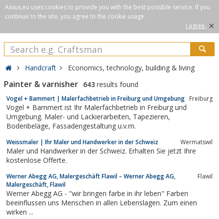
Axxus.eu uses cookies to provide you with the best possible service. If you
continue to the site, you agree to the cookie usage.
×
I agree.
Handcraft
Economics, technology, building & living
Painter & varnisher
643
results found
Vogel + Bammert | Malerfachbetrieb in Freiburg und Umgebung
Freiburg
Vogel + Bammert ist Ihr Malerfachbetrieb in Freiburg und
Umgebung. Maler- und Lackierarbeiten, Tapezieren,
Bodenbeläge, Fassadengestaltung u.v.m.
Weissmaler | Ihr Maler und Handwerker in der Schweiz
Wermatswil
Maler und Handwerker in der Schweiz. Erhalten Sie jetzt Ihre
kostenlose Offerte.
Werner Abegg AG, Malergeschäft Flawil – Werner Abegg AG,
Flawil
Malergeschäft, Flawil
Werner Abegg AG - "wir bringen farbe in ihr leben" Farben
beeinflussen uns Menschen in allen Lebenslagen. Zum einen
wirken ...