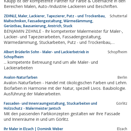
Kaupp ist der kompetente Partner für Farbe & Oberfläche in den
Bereichen Malen, Auto-/Industrie-Lackieren und Beschriften.
ZEHNLE, Maler, Lackierer, Tapezierer, Putz - und Trockenbau,
Schuttertal
Maltechniken, Fassadengestaltung, Wärmedämmung,
Gerüstbau, Bausanierung, Anstrich, Stuck
BENJAMIN ZEHNLE - Ihr kompetenter Malermeister für Maler-,
Lackier- und Tapezierarbeiten, Fassadengestaltung,
Wärmedämmung, Stuckarbeiten, Putz - und Trockenbau,
Bodenbeläge, Bausanierung, usw. in Schuttertal bei Lahr i.
Albert Brüderlin Sohn - Maler- und Lackierbetrieb in
Schopfheim
Schwarzwald.
Schopfheim
... kompetente Betreuung rund um alle Maler- und
Lackierarbeiten
Avalon-Naturfarben
Berlin
Avalon-Naturfarben - Handel mit ökologischen Farben und Lehm.
Biofarben in Harmonie mit der Natur, speziell Livos. Baubiologie.
Ausführung der Malerarbeiten.
Fassaden- und Innenraumgestaltung, Stuckarbeiten und
Görlitz
Holzschutz - Malermeister Jantsch
Mit den passenden Farbkonzepten gestalten wir Ihre Fassade
und Innenräume in und um Görlitz.
Ihr Maler in Elzach | Dominik Weber
Elzach