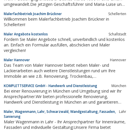
umgewandelt.Die jetzigen Geschäftsführer sind Maria-Luise und
Peter Sienert.Im Jahr 2001 wurde der Firmensitz nach Hartheim
Malerfachbetrieb Joachim Brückner
Schellerten
verlegt.
Willkommen beim Malerfachbetrieb Joachim Brückner in
Schellerten!
Maler Angebote kostenlos
Schallstadt
Fordern Sie Maler Angebote schnell, unverbindlich und kostenlos
an. Einfach ein Formular ausfüllen, abschicken und Maler
vergleichen!
Maler Hannover
Hannover
Das Team von Maler Hannover bietet neben Maler- und
Lackierarbeiten auch weitere Dienstleistungen rund um Ihre
Immobile an wie z.B. Renovierung, Trockenbau,
Fassadenanstriche und Fassadendämmung, Laminat und Parkett
KOMPLETTSERVICE GmbH - Handwerk und Dienstleistung
München
verlegen, Tapezierarbeiten und Wärmedämmung.
Bei einer Renouvierung in München und Umgebung sind wir Ihr
Ansprechpartner.Wir bieten professionelle Renovierung,
Handwerk und Dienstleistung in München an und garantieren
Zuverlässigkeit und Qualität zum fairen Preis.
Maler, Wagenmann, Lahr, Schwarzwald, Wandgestaltung, Fassaden,
Lahr
Sanierung
Maler Wagenmann in Lahr - Ihr Ansprechpartner für Innenräume,
Fassaden und individuelle Gestaltung.Unsere Firma bietet