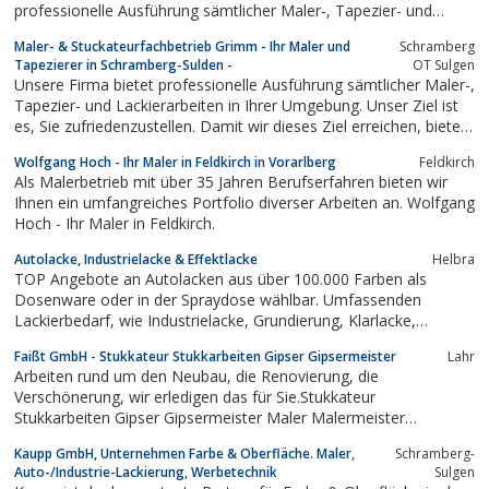
professionelle Ausführung sämtlicher Maler-, Tapezier- und
Lackierarbeiten in Lahr/Schwarzwald und Umgebung. Daneben
Maler- & Stuckateurfachbetrieb Grimm - Ihr Maler und
Schramberg
sind wir auf Fassadenanstriche, Wärmedämmung, Bodenbeläge
Tapezierer in Schramberg-Sulden -
OT Sulgen
und Möbel-Restauration...
Unsere Firma bietet professionelle Ausführung sämtlicher Maler-,
Tapezier- und Lackierarbeiten in Ihrer Umgebung. Unser Ziel ist
es, Sie zufriedenzustellen. Damit wir dieses Ziel erreichen, bieten
wir besten Service zu fairen Preisen. Kontaktieren Sie uns!
Wolfgang Hoch - Ihr Maler in Feldkirch in Vorarlberg
Feldkirch
Als Malerbetrieb mit über 35 Jahren Berufserfahren bieten wir
Ihnen ein umfangreiches Portfolio diverser Arbeiten an. Wolfgang
Hoch - Ihr Maler in Feldkirch.
Autolacke, Industrielacke & Effektlacke
Helbra
TOP Angebote an Autolacken aus über 100.000 Farben als
Dosenware oder in der Spraydose wählbar. Umfassenden
Lackierbedarf, wie Industrielacke, Grundierung, Klarlacke,
Schleifmittel, Lackierwerkzeuge, vom Abroller bis Zierlinienband
Faißt GmbH - Stukkateur Stukkarbeiten Gipser Gipsermeister
Lahr
für Handwerk und Privat.NEU - jetzt auch Wandfarben und
Arbeiten rund um den Neubau, die Renovierung, die
Fassadenfarben in Profi-Qualität!
Verschönerung, wir erledigen das für Sie.Stukkateur
Stukkarbeiten Gipser Gipsermeister Maler Malermeister
Malerbetrieb
Kaupp GmbH, Unternehmen Farbe & Oberfläche. Maler,
Schramberg-
Auto-/Industrie-Lackierung, Werbetechnik
Sulgen