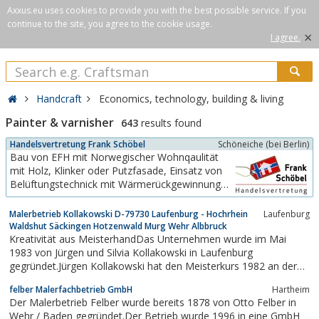
Axxus.eu uses cookies to provide you with the best possible service. If you
continue to the site, you agree to the cookie usage.
×
I agree.
Handcraft
Economics, technology, building & living
Painter & varnisher
643
results found
Handelsvertretung Frank Schöbel
Schöneiche (bei Berlin)
Bau von EFH mit Norwegischer Wohnqaulität
mit Holz, Klinker oder Putzfasade, Einsatz von
Belüftungstechnick mit Wärmerückgewinnung
und Wärmepumpen.Kurze Bauzeiten von max
12 WochenImport von "Tjaeralin" der optimale
Malerbetrieb Kollakowski D-79730 Laufenburg - Hochrhein
Laufenburg
Holzschutz aus Norwegen
Waldshut Säckingen Hotzenwald Murg Wehr Albbruck
Kreativität aus MeisterhandDas Unternehmen wurde im Mai
1983 von Jürgen und Silvia Kollakowski in Laufenburg
gegründet.Jürgen Kollakowski hat den Meisterkurs 1982 an der
BadischenMalerfachschule in Lahr absolviert und er hat vor der
felber Malerfachbetrieb GmbH
Hartheim
Handwerkskammer mit sehr gutem Erfolg die Meisterprüfung
Der Malerbetrieb Felber wurde bereits 1878 von Otto Felber in
bestanden.2006 folgte Sohn Manuel...
Wehr / Baden gegründet.Der Betrieb wurde 1996 in eine GmbH