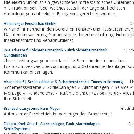
Die elektro-union ist ein gewachsenes mittelständisches Unterne
mit Tradition seit 1958, welches stets in der Lage ist, höchsten
Anforderungen auf seinem Fachgebiet gerecht zu werden.
Hollnberger Fensterbau GmbH
Ob
Wir sind Ihr Partner in den Bereichen Fenster- und Haustürsanierun
Dachfenstersanierung, Sonnenschutz, Innenbeschattung, Einbruchschutz,
Insektenschutz und Reparaturdienst.
Ihre Adresse für Sicherheitstechnik - Hirth Sicherheitstechnik
Gunde
Gundelfingen
Unser Leistungsangebot umfasst die Bereiche des technischen
Brandschutzes wie Überwachungs- und Gefahrenmeldeanlagen so
Kommunikationsanlagen.
Aber sicher! | Schlüsseldienst & Sicherheitstechnik Tinnes in Homburg
H
Sicherheitssysteme ✓ Schließanlagen ✓ Alarmanlagen ✓ Service ✓
Montage ✓ Kundendienst ✓ Rufen Sie an: 0172 / 681 78 06 - Alles für
Ihre Sicherheit.
Brandschutzsysteme Hans Mayer
Friedri
Autorisierter Fachbetrieb im vorbeugenden Brandschutz
Elektro-Knell GmbH - Alarmanlagen, Funk-Alarmanlagen,
Pfu
Schließsysteme