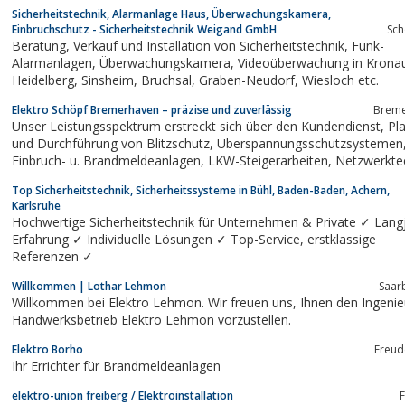
Sicherheitstechnik, Alarmanlage Haus, Überwachungskamera,
Einbruchschutz - Sicherheitstechnik Weigand GmbH
Sc
Beratung, Verkauf und Installation von Sicherheitstechnik, Funk-
Alarmanlagen, Überwachungskamera, Videoüberwachung in Kronau,
Heidelberg, Sinsheim, Bruchsal, Graben-Neudorf, Wiesloch etc.
Elektro Schöpf Bremerhaven – präzise und zuverlässig
Breme
Unser Leistungsspektrum erstreckt sich über den Kundendienst, Planung
und Durchführung von Blitzschutz, Überspannungsschutzsystemen,
Einbruch- u. Brandmeldeanlagen, LKW-Steigerarbeiten, Netzwerktechnik,
Telefon- u. SAT-Anlagen und Photovoltaiksystemen.
Top Sicherheitstechnik, Sicherheitssysteme in Bühl, Baden-Baden, Achern,
Karlsruhe
Hochwertige Sicherheitstechnik für Unternehmen & Private ✓ Lang
Erfahrung ✓ Individuelle Lösungen ✓ Top-Service, erstklassige
Referenzen ✓
Willkommen | Lothar Lehmon
Saar
Willkommen bei Elektro Lehmon. Wir freuen uns, Ihnen den Ingenieur und
Handwerksbetrieb Elektro Lehmon vorzustellen.
Elektro Borho
Freud
Ihr Errichter für Brandmeldeanlagen
elektro-union freiberg / Elektroinstallation
F