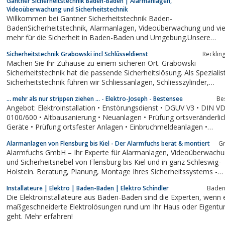
Gantner Sicherheitstechnik Baden-Baden | Alarmanlagen,
Videoüberwachung und Sicherheitstechnik
Willkommen bei Gantner Sicherheitstechnik Baden-
BadenSicherheitstechnik, Alarmanlagen, Videoüberwachung und vieles
mehr für die Sicherheit in Baden-Baden und Umgebung.Unsere
Leistungen im Überblick:Beratung,Montage und ProgrammierungSe
Sicherheitstechnik Grabowski incl Schlüsseldienst
Recklin
und
Machen Sie Ihr Zuhause zu einem sicheren Ort. Grabowski
WartungAlarmanlagenSicherheitstechnikVideoüberwachungRauchmel
Sicherheitstechnik hat die passende Sicherheitslösung. Als Spezialist
Sicherheitstechnik führen wir Schliessanlagen, Schliesszylinder,
Zutrittskontrollen, Rauchmelder uvm.
... mehr als nur strippen ziehen ... - Elektro-Joseph - Bestensee
Be
Angebot: Elektroinstallation • Enstörungsdienst • DGUV V3 • DIN VDE
0100/600 • Altbausanierung • Neuanlagen • Prüfung ortsveränderlic
Geräte • Prüfung ortsfester Anlagen • Einbruchmeldeanlagen •
Telefonanlagen • Datentechnik • Datennetzwerk • Wechselsprecha
Alarmanlagen von Flensburg bis Kiel - Der Alarmfuchs berät & montiert
G
• DVB-C; DVB-T, DVB-S (SAT-Anlage),...
Alarmfuchs GmbH – Ihr Experte für Alarmanlagen, Videoüberwachung
und Sicherheitsnebel von Flensburg bis Kiel und in ganz Schleswig-
Holstein. Beratung, Planung, Montage Ihres Sicherheitssystems -
individuell auf Ihr Objekt und Ihre Bedürfnisse zugeschnitten. Verei
Installateure | Elektro | Baden-Baden | Elektro Schindler
Baden
Sie einen kostenlosen Beratungstermin!
Die Elektroinstallateure aus Baden-Baden sind die Experten, wenn es um
maßgeschneiderte Elektrolösungen rund um Ihr Haus oder Eigent
geht. Mehr erfahren!