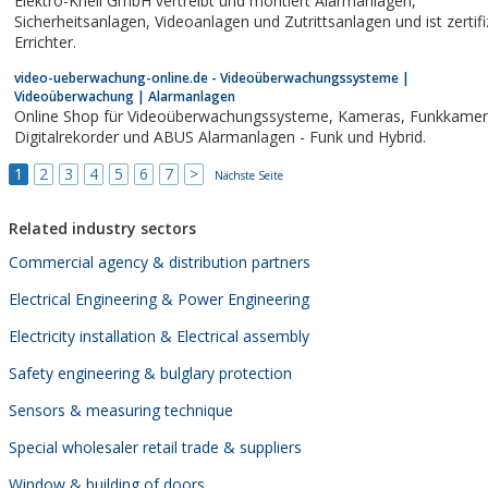
Elektro-Knell GmbH vertreibt und montiert Alarmanlagen,
Sicherheitsanlagen, Videoanlagen und Zutrittsanlagen und ist zertifizierter
Errichter.
video-ueberwachung-online.de - Videoüberwachungssysteme |
Videoüberwachung | Alarmanlagen
Online Shop für Videoüberwachungssysteme, Kameras, Funkkameras,
Digitalrekorder und ABUS Alarmanlagen - Funk und Hybrid.
1
2
3
4
5
6
7
>
Nächste Seite
Related industry sectors
Commercial agency & distribution partners
Electrical Engineering & Power Engineering
Electricity installation & Electrical assembly
Safety engineering & bulglary protection
Sensors & measuring technique
Special wholesaler retail trade & suppliers
Window & building of doors