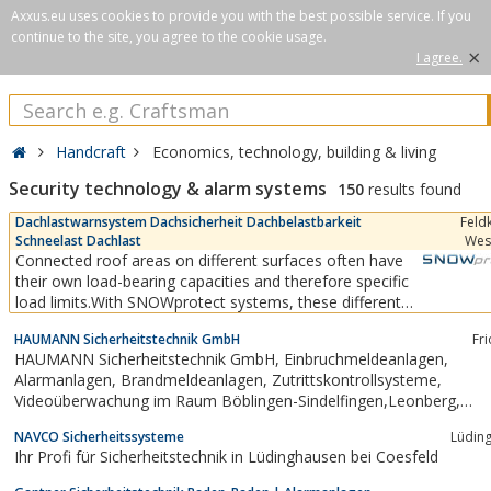
Axxus.eu uses cookies to provide you with the best possible service. If you
continue to the site, you agree to the cookie usage.
×
I agree.
Handcraft
Economics, technology, building & living
Security technology & alarm systems
150
results found
Dachlastwarnsystem Dachsicherheit Dachbelastbarkeit
Feld
Schneelast Dachlast
Wes
Connected roof areas on different surfaces often have
their own load-bearing capacities and therefore specific
load limits.With SNOWprotect systems, these different
areas can be covered and even large roofs can be
HAUMANN Sicherheitstechnik GmbH
Fr
precisely monitored.
HAUMANN Sicherheitstechnik GmbH, Einbruchmeldeanlagen,
Alarmanlagen, Brandmeldeanlagen, Zutrittskontrollsysteme,
Videoüberwachung im Raum Böblingen-Sindelfingen,Leonberg,
Ludwigsburg, Pforzheim, Calw, BruchsalBietigheim-Bissingen, Bretten,
NAVCO Sicherheitssysteme
Lüdin
Mühlacker, Friolzheim
Ihr Profi für Sicherheitstechnik in Lüdinghausen bei Coesfeld