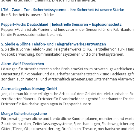
sowie Türtechnik in Chemnitz, Dresden und Hainewalde.
LTM - Zaun - Tor - Sicherheitssysteme - Ihre Sicherheit ist unsere Stärke
Ihre Sicherheit ist unsere Stärke
Pepperl+Fuchs Deutschland | Industrielle Sensoren + Explosionsschutz
Pepperl+Fuchs ist als Pionier und Innovator in der Sensorik für die Fabrikauto
für die Prozessautomation bekannt.
S. Siedle & Söhne Telefon- und Telegrafenwerke,Furtwangen
S. Siedle & Söhne Telefon- und Telegrafenwerke OHG, Hersteller von Tür-, Haus- und Telekommunikation,
Videoüberwachung, Kommunikationssystemen und Sicherheitssystemen.
Alarm-Wolf Ehrenkirchen
Lösungen für sicherheitstechnische ProblemeSei es im privaten, gewerblichen oder industriellen Bereich, bei der Planung und
Umsetzung funktionaler und dauerhafter Sicherheitstechnik sind Fachleute gefragt, die nicht nur individuell planen 
sondern auch rationell und wirtschaftlich arbeiten.Das Unternehmen Alarm-Wolf
Alarmanlagenbau Korsing GmbH
gen, die man für eine erfolgreiche Arbeit auf demGebiet der elektronischen Sicherheitstechnik benötigt, vorhanden:DIN14675
zertifizierter Planer u. Errichter für BrandmeldeanlagenVdS-anerkannter Erri
Errichter für Rauchabzugsanlagen in Treppenhäusern
Menge Sicherheitssysteme
Für private, gewerbliche und behördliche Kunden planen, montieren und warten wir Alarmanlagen, Videosysteme,
Zutrittskontrollen, Zeiterfassungssysteme, Sprechan-lagen, Fluchtwegsicherungs- und Brandschutztechnik, Schranken, Tore,
Gitter, Türen, Objektbeschilderung, Briefkästen, Tresore, 