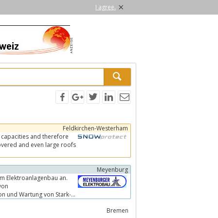
×
I agree.
Feldkirchen-Westerham
 capacities and therefore
Meyenburg
m Elektroanlagenbau an.
von
Bremen