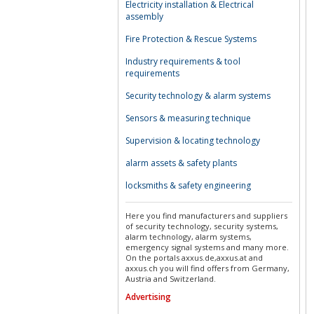
Electricity installation & Electrical
assembly
Fire Protection & Rescue Systems
Industry requirements & tool
requirements
Security technology & alarm systems
Sensors & measuring technique
Supervision & locating technology
alarm assets & safety plants
locksmiths & safety engineering
Here you find manufacturers and suppliers
of security technology, security systems,
alarm technology, alarm systems,
emergency signal systems and many more.
On the portals axxus.de,axxus.at and
axxus.ch you will find offers from Germany,
Austria and Switzerland.
Advertising