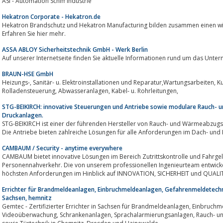
ASI - Automation Schiff Industrie
Hekatron Corporate - Hekatron.de
Hekatron Brandschutz und Hekatron Manufacturing bilden zusammen einen wich
Erfahren Sie hier mehr.
ASSA ABLOY Sicherheitstechnik GmbH - Werk Berlin
Auf unserer Internetseite finden Sie aktuelle Informationen rund um das Unt
BRAUN-HSE GmbH
Heizungs-, Sanitär- u. Elektroinstallationen und Reparatur,Wartungsarbeiten, Kundendienst, Alarmanlagen, Markisen- u.
Rolladensteuerung, Abwasseranlagen, Kabel- u. Rohrleitungen,
STG-BEIKIRCH: innovative Steuerungen und Antriebe sowie modulare Rauch-
Druckanlagen.
STG-BEIKIRCH ist einer der führenden Hersteller von Rauch- und Wärmeabzug
Die Antriebe bieten zahlreiche Lösungen für alle Anforderungen im Dach- und
CAMBAUM / Security - anytime everywhere
CAMBAUM bietet innovative Lösungen im Bereich Zutrittskontrolle und Fahrge
Personennahverkehr. Die von unserem professionellen Ingenieurteam entwick
höchsten Anforderungen im Hinblick auf INNOVATION, SICHERHEIT un
Errichter für Brandmeldeanlagen, Einbruchmeldeanlagen, Gefahrenmeldetechni
Sachsen, hemnitz
Gemtec - Zertifizierter Errichter in Sachsen für Brandmeldeanlagen, Einbruchmeldeanlagen, Zutrittskontrollen,
Videoüberwachung, Schrankenanlagen, Sprachalarmierungsanlagen, Rauch- und Wärmeabzugsanlagen, Kommunikation-