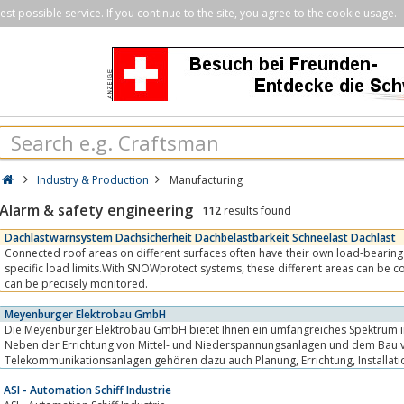
st possible service. If you continue to the site, you agree to the cookie usage.
Industry & Production
Manufacturing
Alarm & safety engineering
112
results found
Dachlastwarnsystem Dachsicherheit Dachbelastbarkeit Schneelast Dachlast
Connected roof areas on different surfaces often have their own load-bearing
specific load limits.With SNOWprotect systems, these different areas can be covered and even large roofs
can be precisely monitored.
Meyenburger Elektrobau GmbH
Die Meyenburger Elektrobau GmbH bietet Ihnen ein umfangreiches Spektrum i
Neben der Errichtung von Mittel- und Niederspannungsanlagen und dem Bau 
Telekommunikationsanlagen gehören dazu auch Planung, Errichtung, Installation und Wartung von Stark-
und Schwachstromanlagen, Straßenbeleuchtung und...
ASI - Automation Schiff Industrie