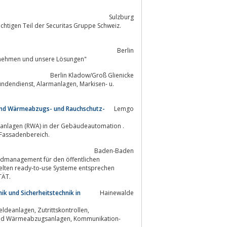
Sulzburg
tigen Teil der Securitas Gruppe Schweiz.
Berlin
ernehmen und unsere Lösungen"
Berlin Kladow/Groß Glienicke
 und Wärmeabzugs- und Rauchschutz-
Lemgo
sanlagen (RWA) in der Gebäudeautomation .
 Fassadenbereich.
Baden-Baden
ldmanagement für den öffentlichen
elten ready-to-use Systeme entsprechen
d QUALITÄT.
k und Sicherheitstechnik in
Hainewalde