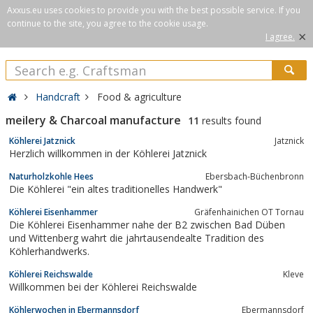
Axxus.eu uses cookies to provide you with the best possible service. If you
continue to the site, you agree to the cookie usage.
×
I agree.
Handcraft
Food & agriculture
meilery & Charcoal manufacture
11
results found
Köhlerei Jatznick
Jatznick
Herzlich willkommen in der Köhlerei Jatznick
Naturholzkohle Hees
Ebersbach-Büchenbronn
Die Köhlerei "ein altes traditionelles Handwerk"
Köhlerei Eisenhammer
Gräfenhainichen OT Tornau
Die Köhlerei Eisenhammer nahe der B2 zwischen Bad Düben
und Wittenberg wahrt die jahrtausendealte Tradition des
Köhlerhandwerks.
Köhlerei Reichswalde
Kleve
Willkommen bei der Köhlerei Reichswalde
Köhlerwochen in Ebermannsdorf
Ebermannsdorf