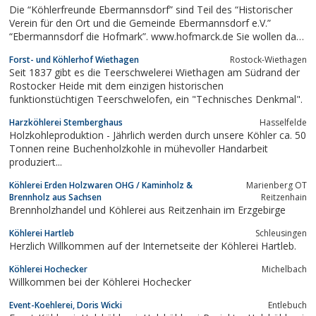
Die “Köhlerfreunde Ebermannsdorf” sind Teil des “Historischer
Verein für den Ort und die Gemeinde Ebermannsdorf e.V.”
“Ebermannsdorf die Hofmark”. www.hofmarck.de Sie wollen das
alte Köhlerhandwerk weiterführen.
Forst- und Köhlerhof Wiethagen
Rostock-Wiethagen
Seit 1837 gibt es die Teerschwelerei Wiethagen am Südrand der
Rostocker Heide mit dem einzigen historischen
funktionstüchtigen Teerschwelofen, ein "Technisches Denkmal".
Harzköhlerei Stemberghaus
Hasselfelde
Holzkohleproduktion - Jährlich werden durch unsere Köhler ca. 50
Tonnen reine Buchenholzkohle in mühevoller Handarbeit
produziert...
Köhlerei Erden Holzwaren OHG / Kaminholz &
Marienberg OT
Brennholz aus Sachsen
Reitzenhain
Brennholzhandel und Köhlerei aus Reitzenhain im Erzgebirge
Köhlerei Hartleb
Schleusingen
Herzlich Willkommen auf der Internetseite der Köhlerei Hartleb.
Köhlerei Hochecker
Michelbach
Willkommen bei der Köhlerei Hochecker
Event-Koehlerei, Doris Wicki
Entlebuch