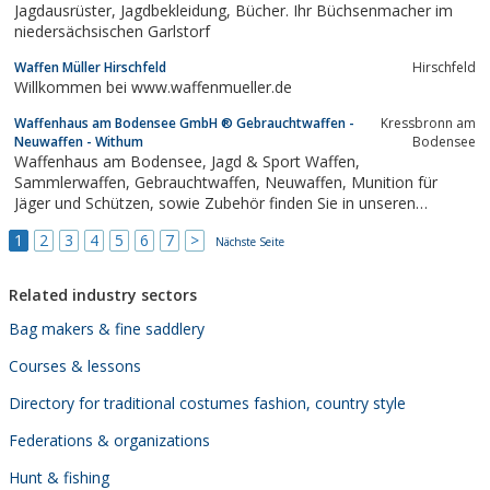
Jagdausrüster, Jagdbekleidung, Bücher. Ihr Büchsenmacher im
niedersächsischen Garlstorf
Waffen Müller Hirschfeld
Hirschfeld
Willkommen bei www.waffenmueller.de
Waffenhaus am Bodensee GmbH ® Gebrauchtwaffen -
Kressbronn am
Neuwaffen - Withum
Bodensee
Waffenhaus am Bodensee, Jagd & Sport Waffen,
Sammlerwaffen, Gebrauchtwaffen, Neuwaffen, Munition für
Jäger und Schützen, sowie Zubehör finden Sie in unseren
Fachgeschäft
1
2
3
4
5
6
7
>
Nächste Seite
Related industry sectors
Bag makers & fine saddlery
Courses & lessons
Directory for traditional costumes fashion, country style
Federations & organizations
Hunt & fishing