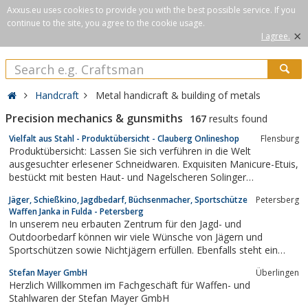
Axxus.eu uses cookies to provide you with the best possible service. If you
continue to the site, you agree to the cookie usage.
×
I agree.
Handcraft
Metal handicraft & building of metals
Precision mechanics & gunsmiths
167
results found
Vielfalt aus Stahl - Produktübersicht - Clauberg Onlineshop
Flensburg
Produktübersicht: Lassen Sie sich verführen in die Welt
ausgesuchter erlesener Schneidwaren. Exquisiten Manicure-Etuis,
bestückt mit besten Haut- und Nagelscheren Solinger
Produktion, Scheren für Hobby, Freizeit und Beruf.
Jäger, Schießkino, Jagdbedarf, Büchsenmacher, Sportschütze
Petersberg
Handgemachte Sammlermesser und hochwertige Kochmesser
Waffen Janka in Fulda - Petersberg
für die ambitionierte private und professionelle...
In unserem neu erbauten Zentrum für den Jagd- und
Outdoorbedarf können wir viele Wünsche von Jägern und
Sportschützen sowie Nichtjägern erfüllen. Ebenfalls steht ein
modernes Schießkino zur Verfügung.
Stefan Mayer GmbH
Überlingen
Herzlich Willkommen im Fachgeschäft für Waffen- und
Stahlwaren der Stefan Mayer GmbH