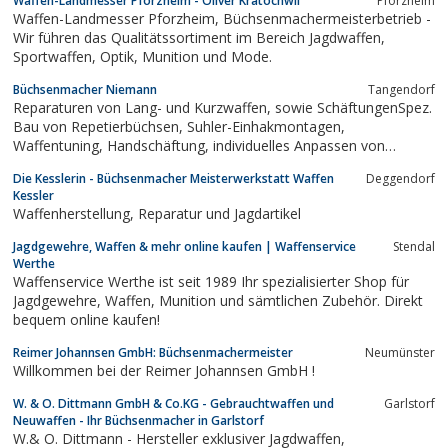
Waffen-Landmesser Pforzheim - Oliver Kratochwil
Pforzheim
Waffen-Landmesser Pforzheim, Büchsenmachermeisterbetrieb -
Wir führen das Qualitätssortiment im Bereich Jagdwaffen,
Sportwaffen, Optik, Munition und Mode.
Büchsenmacher Niemann
Tangendorf
Reparaturen von Lang- und Kurzwaffen, sowie SchäftungenSpez.
Bau von Repetierbüchsen, Suhler-Einhakmontagen,
Waffentuning, Handschäftung, individuelles Anpassen von
Flinten-Schäftungen
Die Kesslerin - Büchsenmacher Meisterwerkstatt Waffen
Deggendorf
Kessler
Waffenherstellung, Reparatur und Jagdartikel
Jagdgewehre, Waffen & mehr online kaufen | Waffenservice
Stendal
Werthe
Waffenservice Werthe ist seit 1989 Ihr spezialisierter Shop für
Jagdgewehre, Waffen, Munition und sämtlichen Zubehör. Direkt
bequem online kaufen!
Reimer Johannsen GmbH: Büchsenmachermeister
Neumünster
Willkommen bei der Reimer Johannsen GmbH !
W. & O. Dittmann GmbH & Co.KG - Gebrauchtwaffen und
Garlstorf
Neuwaffen - Ihr Büchsenmacher in Garlstorf
W.& O. Dittmann - Hersteller exklusiver Jagdwaffen,