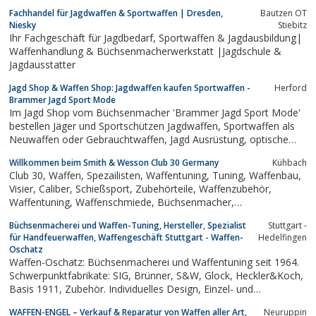
Fachhandel für Jagdwaffen & Sportwaffen | Dresden,
Bautzen OT
Niesky
Stiebitz
Ihr Fachgeschäft für Jagdbedarf, Sportwaffen & Jagdausbildung|
Waffenhandlung & Büchsenmacherwerkstatt |Jagdschule &
Jagdausstatter
Jagd Shop & Waffen Shop: Jagdwaffen kaufen Sportwaffen -
Herford
Brammer Jagd Sport Mode
Im Jagd Shop vom Büchsenmacher 'Brammer Jagd Sport Mode'
bestellen Jäger und Sportschützen Jagdwaffen, Sportwaffen als
Neuwaffen oder Gebrauchtwaffen, Jagd Ausrüstung, optische
Geräte & Jagdmode.
Willkommen beim Smith & Wesson Club 30 Germany
Kühbach
Club 30, Waffen, Spezailisten, Waffentuning, Tuning, Waffenbau,
Visier, Caliber, Schießsport, Zubehörteile, Waffenzubehör,
Waffentuning, Waffenschmiede, Büchsenmacher,
Büchsenmacherei, Kurzwaffen, Langwaffen, Mitglieder, S&W,
Büchsenmacherei und Waffen-Tuning, Hersteller, Spezialist
Stuttgart -
Smith & Wesson, Smith und Wesson,<meta name=
für Handfeuerwaffen, Waffengeschäft Stuttgart - Waffen-
Hedelfingen
Oschatz
Waffen-Oschatz: Büchsenmacherei und Waffentuning seit 1964.
Schwerpunktfabrikate: SIG, Brünner, S&W, Glock, Heckler&Koch,
Basis 1911, Zubehör. Individuelles Design, Einzel- und
Serienfertigung
WAFFEN-ENGEL – Verkauf & Reparatur von Waffen aller Art,
Neuruppin