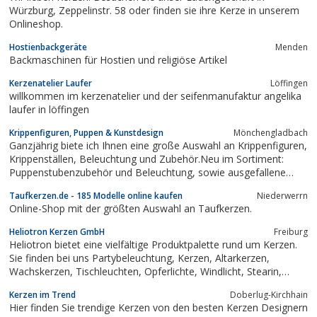
Würzburg, Zeppelinstr. 58 oder finden sie ihre Kerze in unserem
Onlineshop.
Hostienbackgeräte
Menden
Backmaschinen für Hostien und religiöse Artikel
Kerzenatelier Laufer
Löffingen
willkommen im kerzenatelier und der seifenmanufaktur angelika
laufer in löffingen
Krippenfiguren, Puppen & Kunstdesign
Mönchengladbach
Ganzjährig biete ich Ihnen eine große Auswahl an Krippenfiguren,
Krippenställen, Beleuchtung und Zubehör.Neu im Sortiment:
Puppenstubenzubehör und Beleuchtung, sowie ausgefallene
kunsthandwerkliche Geschenkartikel und
Taufkerzen.de - 185 Modelle online kaufen
Niederwerrn
Miniaturen.Neu:Internet-Shop: krippenfiguren-puppen-
Online-Shop mit der größten Auswahl an Taufkerzen.
kunstdesign.yatego.com
Heliotron Kerzen GmbH
Freiburg
Heliotron bietet eine vielfältige Produktpalette rund um Kerzen.
Sie finden bei uns Partybeleuchtung, Kerzen, Altarkerzen,
Wachskerzen, Tischleuchten, Opferlichte, Windlicht, Stearin,
Stearinkerzen, Kirchenkerzen uvm.
Kerzen im Trend
Doberlug-Kirchhain
Hier finden Sie trendige Kerzen von den besten Kerzen Designern