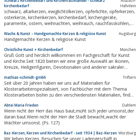
Schwarz Kirchenbedarf und Kirchenfachhandel - schwarz
Alsbach-
kirchenbedarf
Hähnlein
schwarz, altarkerzen, ewiglichtölkerzen, opferlichte, opferkerzen,
osterkerze, kirchenkerzen, kirchenbedarf, kirchengeräte,
paramente, ostern, weihnachten, weihrauch, rauchfasskohlen,
reliösegeschenke, andenken, gotteslob, ministranten, kerzen,
Wachs & Kunst – Handgemachte Kerzen & religiöse Kunst
Augsburg
verzierwachs, kerzenfachhandel, wachswaren, taufkerzen,...
Handgemachte Kerzen & religiöse Kunst
Christliche Kunst + Kirchenbedarf
München
Grüß Gott und herzlich willkommen im Fachgeschäft für Kunst
und Kirche.Seit 1820 bieten wir eine große Auswahl an Ikonen,
Kreuze, Heiligenfiguren, Devotionalien und anderer sakraler
Kunst an.Unter der Kategorie Paramente finden Sie
mathias-schmidt-gmbh
Triftern
Messgewänder, Alben, Stolen, Soutanen, Collarhemden und
Seit über 20 Jahren haben wir uns auf Materialien für
Priesterbekleidung.Auch liturgische...
Klosterarbeitenspezialisiert, von Fachbücher mit dem Thema
Klosterarbeiten bishin zu den verschiedensten Materialien, finden
Sie auf über 350qmVerkaufsfläche alles was für die Herstellung
Abtei Maria Frieden
Dahlem
professionellerKlosterarbeiten notwendig ist!Selbsvertändlich
Wenn nicht der Herr das Haus baut,müht sich jeder umsonst,der
bekommen...
daran baut.Wenn nicht der Herr die Stadt bewacht,wacht der
Wächter umsonst. (Ps. 127)
Baz-Kerzen, Kerzen und Kirchenbedarf - seit 1934 | Baz-Kerzen
Würzburg
Wir lieben Kerzen. Besuchen Sie unser Ladengeschäft in