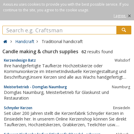
Axxus.eu uses cookies to provide you with the best possible service. If you
continue to the site, you agree to the cookie usage.
×
I agree.
Handcraft
Traditional handicraft
Candle making & church supplies
62
results found
Kerzendesign Batz
Walsdorf
Ihre handgefertigte Taufkerze Hochzeitskerze oder
Kommunionkerze im InternetIndividuelle Kerzengestalltung und
BeschriftungUnsere Kerzen sind alle aus Wachs handgefertigt
und/oder Handbemalt
Meisterbetrieb - Domglas Naumburg
Naumburg
Domglas Naumburg, Meisterbetrieb für Glaskunst und
Restauration
Schnyder Kerzen
Einsiedeln
Seit über 200 Jahren stellt die Kerzenfabrik Schnyder Kerzen in
Einsiedeln her. In unserem Online Kerzenshop können Sie direkt
Taufkerzen, Hochzeitskerzen, Grabkerzen, Teelichter usw.
bestellen.