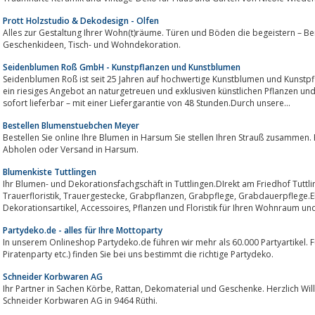
Prott Holzstudio & Dekodesign - Olfen
Alles zur Gestaltung Ihrer Wohn(t)räume. Türen und Böden die begeistern – Be
Geschenkideen, Tisch- und Wohndekoration.
Seidenblumen Roß GmbH - Kunstpflanzen und Kunstblumen
Seidenblumen Roß ist seit 25 Jahren auf hochwertige Kunstblumen und Kunstpflan
ein riesiges Angebot an naturgetreuen und exklusiven künstlichen Pflanzen und
sofort lieferbar – mit einer Liefergarantie von 48 Stunden.Durch unsere...
Bestellen Blumenstuebchen Meyer
Bestellen Sie online Ihre Blumen in Harsum Sie stellen Ihren Strauß zusammen. Blumen und Sträuße täglich frisch geliefert.
Abholen oder Versand in Harsum.
Blumenkiste Tuttlingen
Ihr Blumen- und Dekorationsfachgschäft in Tuttlingen.DIrekt am Friedhof Tuttlingen gelegen, bieten wir
Trauerfloristik, Trauergestecke, Grabpflanzen, Grabpflege, Grabdauerpflege.Ebenfalls finden Sie bei uns besondere
Dekorationsartikel, Accessoires, Pflanzen und Floristik für Ihren Wo
Partydeko.de - alles für Ihre Mottoparty
In unserem Onlineshop Partydeko.de führen wir mehr als 60.000 Partyartikel. F
Piratenparty etc.) finden Sie bei uns bestimmt die richtige Partydeko.
Schneider Korbwaren AG
Ihr Partner in Sachen Körbe, Rattan, Dekomaterial und Geschenke. Herzlich Willkommen bei der Homepage der Firma
Schneider Korbwaren AG in 9464 Rüthi.