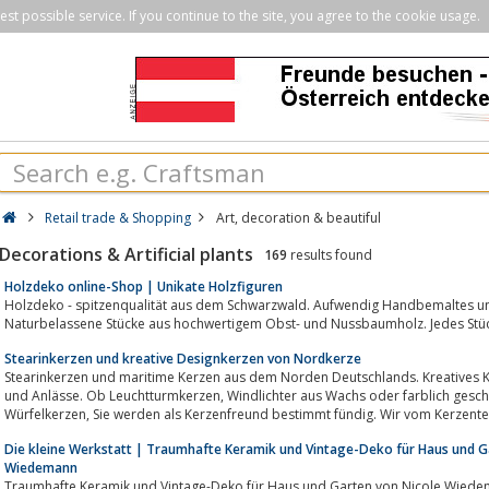
st possible service. If you continue to the site, you agree to the cookie usage.
Retail trade & Shopping
Art, decoration & beautiful
Decorations & Artificial plants
169
results found
Holzdeko online-Shop | Unikate Holzfiguren
Holzdeko - spitzenqualität aus dem Schwarzwald. Aufwendig Handbemaltes un
Naturbelassene Stücke aus hochwertigem Obst- und Nussbaumholz. Jedes Stück 
Stearinkerzen und kreative Designkerzen von Nordkerze
Stearinkerzen und maritime Kerzen aus dem Norden Deutschlands. Kreatives Ke
und Anlässe. Ob Leuchtturmkerzen, Windlichter aus Wachs oder farblich geschichtete Kerzen aus Stearin und farbenfrohe
Würfelkerzen, Sie werden als Kerzenfreund bestimmt fündig. Wir vom Kerz
Die kleine Werkstatt | Traumhafte Keramik und Vintage-Deko für Haus und G
Wiedemann
Traumhafte Keramik und Vintage-Deko für Haus und Garten von Nicole Wied