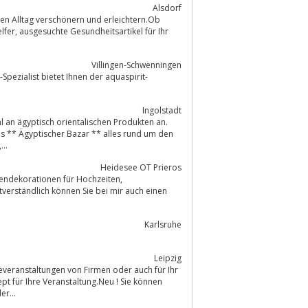
Alsdorf
Villingen-Schwenningen
ezialist bietet Ihnen der aquaspirit-
Ingolstadt
 an ägyptisch orientalischen Produkten an.
ns,...
Heidesee OT Prieros
mendekorationen für Hochzeiten,
Karlsruhe
Leipzig
pt für Ihre Veranstaltung.Neu ! Sie können
ika, Afrika, Asien oder...