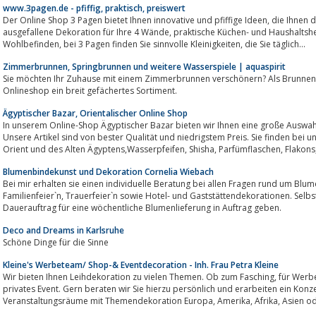
www.3pagen.de - pfiffig, praktisch, preiswert
Der Online Shop 3 Pagen bietet Ihnen innovative und pfiffige Ideen, die Ihnen den Alltag verschönern und erleichtern.Ob
ausgefallene Dekoration für Ihre 4 Wände, praktische Küchen- und Haushaltshelfer, ausgesuchte Gesundheitsartikel für Ihr
Wohlbefinden, bei 3 Pagen finden Sie sinnvolle Kleinigkeiten, die Sie täglich...
Zimmerbrunnen, Springbrunnen und weitere Wasserspiele | aquaspirit
Sie möchten Ihr Zuhause mit einem Zimmerbrunnen verschönern? Als Brunnen-Sp
Onlineshop ein breit gefächertes Sortiment.
Ägyptischer Bazar, Orientalischer Online Shop
In unserem Online-Shop Ägyptischer Bazar bieten wir Ihnen eine große Auswahl
Unsere Artikel sind von bester Qualität und niedrigstem Preis. Sie finden bei uns ** Ägyptischer Bazar ** alles rund um den
Orient und des Alten Ägyptens,Wasserpfeifen, Shisha, Parfümflaschen, Flako
Blumenbindekunst und Dekoration Cornelia Wiebach
Bei mir erhalten sie einen individuelle Beratung bei allen Fragen rund um Blu
Familienfeier`n, Trauerfeier`n sowie Hotel- und Gaststättendekorationen. Selbstverständlich können Sie bei mir auch einen
Dauerauftrag für eine wöchentliche Blumenlieferung in Auftrag geben.
Deco and Dreams in Karlsruhe
Schöne Dinge für die Sinne
Kleine's Werbeteam/ Shop-& Eventdecoration - Inh. Frau Petra Kleine
Wir bieten Ihnen Leihdekoration zu vielen Themen. Ob zum Fasching, für Werbeveranstaltungen von Firmen oder auch für Ihr
privates Event. Gern beraten wir Sie hierzu persönlich und erarbeiten ein Konze
Veranstaltungsräume mit Themendekoration Europa, Amer