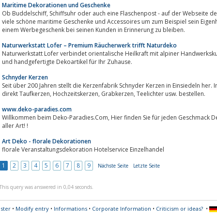
Maritime Dekorationen und Geschenke
Ob Buddelschiff, Schiffsuhr oder auch eine Flaschenpost - auf der Webseite der Firma Navigator aus Seevetal findet man
viele schöne maritime Geschenke und Accessoires um zum Beispiel sein Eigenhe
einem Werbegeschenk bei seinen Kunden in Erinnerung zu bleiben.
Naturwerkstatt Lofer – Premium Räucherwerk trifft Naturdeko
Naturwerkstatt Lofer verbindet orientalische Heilkraft mit alpiner Handwerkskunst: Premi
und handgefertigte Dekoartikel für Ihr Zuhause.
Schnyder Kerzen
Seit über 200 Jahren stellt die Kerzenfabrik Schnyder Kerzen in Einsiedeln her
direkt Taufkerzen, Hochzeitskerzen, Grabkerzen, Teelichter usw. bestellen.
www.deko-paradies.com
Willkommen beim Deko-Paradies.Com, Hier finden Sie für jeden Geschmack Deko Artikel, Accessoires und Geschenke und
aller Art! !
Art Deko - florale Dekorationen
florale Veranstaltungsdekoration Hotelservice Einzelhandel
1
2
3
4
5
6
7
8
9
Nächste Seite
Letzte Seite
This query was answered in 0,04 seconds.
ster
•
Modify entry
•
Informations
•
Corporate Information
•
Criticism or ideas?
•