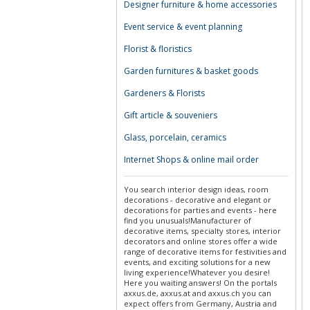
Designer furniture & home accessories
Event service & event planning
Florist & floristics
Garden furnitures & basket goods
Gardeners & Florists
Gift article & souveniers
Glass, porcelain, ceramics
Internet Shops & online mail order
You search interior design ideas, room
decorations - decorative and elegant or
decorations for parties and events - here
find you unusuals!Manufacturer of
decorative items, specialty stores, interior
decorators and online stores offer a wide
range of decorative items for festivities and
events, and exciting solutions for a new
living experience!Whatever you desire!
Here you waiting answers! On the portals
axxus.de, axxus.at and axxus.ch you can
expect offers from Germany, Austria and