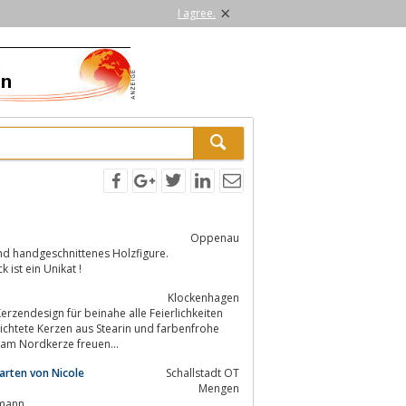
×
I agree.
Oppenau
d handgeschnittenes Holzfigure.
ist ein Unikat !
Klockenhagen
rzendesign für beinahe alle Feierlichkeiten
enteam Nordkerze freuen...
arten von Nicole
Schallstadt OT
Mengen
emann