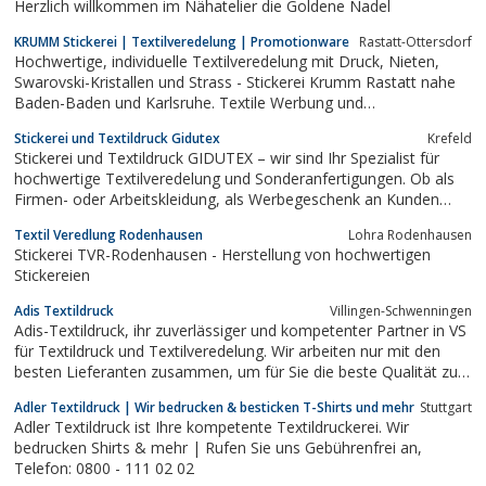
Herzlich willkommen im Nähatelier die Goldene Nadel
KRUMM Stickerei | Textilveredelung | Promotionware
Rastatt-Ottersdorf
Hochwertige, individuelle Textilveredelung mit Druck, Nieten,
Swarovski-Kristallen und Strass - Stickerei Krumm Rastatt nahe
Baden-Baden und Karlsruhe. Textile Werbung und
Promotionware für nachhaltige Effekte in Business und Freizeit.
Stickerei und Textildruck Gidutex
Krefeld
Gestickte, beflockte oder gedruckte Logos auf Textilien wie
Stickerei und Textildruck GIDUTEX – wir sind Ihr Spezialist für
Polos, Frottierware, Jacken,...
hochwertige Textilveredelung und Sonderanfertigungen. Ob als
Firmen- oder Arbeitskleidung, als Werbegeschenk an Kunden
oder für Privatkunden, wir besticken, bedrucken oder veredeln
Textil Veredlung Rodenhausen
Lohra Rodenhausen
und setzen Ihre Corporate Fashion professionell um. Mit der von
Stickerei TVR-Rodenhausen - Herstellung von hochwertigen
uns gebotenen...
Stickereien
Adis Textildruck
Villingen-Schwenningen
Adis-Textildruck, ihr zuverlässiger und kompetenter Partner in VS
für Textildruck und Textilveredelung. Wir arbeiten nur mit den
besten Lieferanten zusammen, um für Sie die beste Qualität zu
liefern!
Adler Textildruck | Wir bedrucken & besticken T-Shirts und mehr
Stuttgart
Adler Textildruck ist Ihre kompetente Textildruckerei. Wir
bedrucken Shirts & mehr | Rufen Sie uns Gebührenfrei an,
Telefon: 0800 - 111 02 02