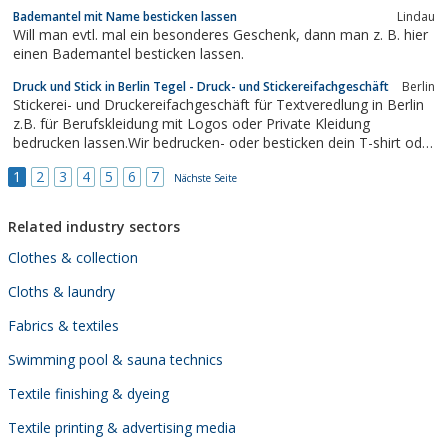
Bademantel mit Name besticken lassen
Lindau
Will man evtl. mal ein besonderes Geschenk, dann man z. B. hier
einen Bademantel besticken lassen.
Druck und Stick in Berlin Tegel - Druck- und Stickereifachgeschäft
Berlin
Stickerei- und Druckereifachgeschäft für Textveredlung in Berlin
z.B. für Berufskleidung mit Logos oder Private Kleidung
bedrucken lassen.Wir bedrucken- oder besticken dein T-shirt oder
deine Textilien nach Wunsch, frag uns einfach oder sende uns
1
2
3
4
5
6
7
dein Bild, gleich hier bei Facebook.
Nächste Seite
Related industry sectors
Clothes & collection
Cloths & laundry
Fabrics & textiles
Swimming pool & sauna technics
Textile finishing & dyeing
Textile printing & advertising media