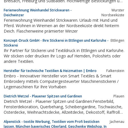
Breisach, Freiburg und Südbaden. Hochwertige Bestickungen und
Textilveredelungen zum günstigen Preis. Jetzt informieren.
Ferienwohnung Weinhandel Strickwaren -
Wurster
Deichwinzer
Nordseeküste
Ferienwohnung Weinhandel Strickwaren. Urlaub mit Hund und
Pferd. Wohnen in Wremen an der Nordseeküste direkt hinterm
Deich. Flaschenweine prämierter Winzer
Konzept-Druck GmbH - Ihre Stickerei in Ettlingen und Karlsruhe -
Ettlingen
Stickerei
Ihr Partner für Stickerei und Textildruck in Ettlingen und Karlsruhe.
Wir sticken oder drucken Ihr Logo auf Hemden, Poloshirts oder
andere Textilien.
Hersteller für technische Textilien & Heizmatten | Embro
Falkenstein
Embro - Innovativer Hersteller von Smart Textiles & Smart
Embroidery mittels Computergesteuerter Maschinenstickerei /
Legemaschinen für Ihre Vorhaben
Dietrich Wetzel - Plauener Spitzen und Gardinen
Plauen
Dietrich Wetzel - Plauener Spitzen und Gardinen:Fensterbild,
Fensterdekoration, Querbehang, Scheibengardine, Tischwäsche,
Osterdecke, Weihnachtsdecke, Allzeitdecke, Dekostoff, Raffrollo,
Schiebevorhang, Panel, Borte, Sockel, (Lang-)Stores, Florentina,
Alpenstick - textile Werbung, Textilien vom Profi besticken
Jachenau
Tischdecke, Stickerei, Plauener Spitze, Luftspitze,...
lassen, München bayerisches Oberland, Geschenke Webshop. In