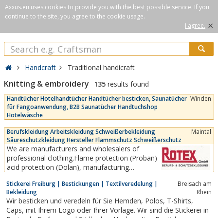
Axxus.eu uses cookies to provide you with the best possible service. If you
continue to the site, you agree to the cookie usage.
×
I agree.
Handcraft
Traditional handicraft
Knitting & embroidery
135
results found
Handtücher Hotelhandtücher Handtücher besticken, Saunatücher
Winden
für Fangoanwendung, B2B Saunatücher Handtuchshop
Hotelwäsche
Berufskleidung Arbeitskleidung Schweißerbekleidung
Maintal
Säureschutzkleidung Hersteller Flammschutz Schweißerschutz
We are manufacturers and wholesalers of
professional clothing.Flame protection (Proban)
acid protection (Dolan), manufacturing
accordingcustomer requirements, t-shirts, polo-
Stickerei Freiburg | Bestickungen | Textilveredelung |
Breisach am
shirts, outdoor, faschion, leisure, logos, names,
Bekleidung
Rhein
embroidered, printed, winter clothes, all around
Wir besticken und veredeln für Sie Hemden, Polos, T-Shirts,
the occupational health and safety.Each...
Caps, mit Ihrem Logo oder Ihrer Vorlage. Wir sind die Stickerei in