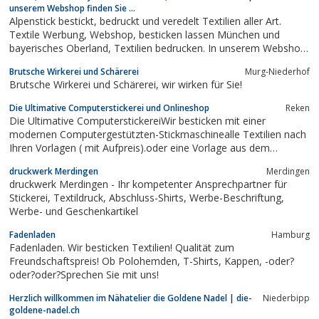
unserem Webshop finden Sie ...
Alpenstick bestickt, bedruckt und veredelt Textilien aller Art.
Textile Werbung, Webshop, besticken lassen München und
bayerisches Oberland, Textilien bedrucken. In unserem Webshop
finden Sie ausgefallene Geschenke aus Filz für jeden Anlass!
Brutsche Wirkerei und Schärerei
Murg-Niederhof
Brutsche Wirkerei und Schärerei, wir wirken für Sie!
Die Ultimative Computerstickerei und Onlineshop
Reken
Die Ultimative ComputerstickereiWir besticken mit einer
modernen Computergestützten-Stickmaschinealle Textilien nach
Ihren Vorlagen ( mit Aufpreis).oder eine Vorlage aus dem
Shop.Wie z.B. T-Shirts - Sweatshirts - Jacken - Westen - Cap´s -
druckwerk Merdingen
Merdingen
Frotteewaren etc.Aus ca. 2000 vorgefertigten Bildern und etwa
druckwerk Merdingen - Ihr kompetenter Ansprechpartner für
50 Schriften können...
Stickerei, Textildruck, Abschluss-Shirts, Werbe-Beschriftung,
Werbe- und Geschenkartikel
Fadenladen
Hamburg
Fadenladen. Wir besticken Textilien! Qualität zum
Freundschaftspreis! Ob Polohemden, T-Shirts, Kappen, -oder?
oder?oder?Sprechen Sie mit uns!
Herzlich willkommen im Nähatelier die Goldene Nadel | die-
Niederbipp
goldene-nadel.ch