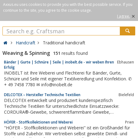
Axxus.eu uses cookies to provide you with the best possible service. If you
continue to the site, you agree to the cookie usage.
×
I agree.
Handcraft
Traditional handicraft
Weaving & Spinning
151
results found
Bänder | Gurte | Schnüre | Seile | inobelt.de - wir weben Ihren
Ebhausen
Erfolg
INOBELT ist Ihre Weberei und Flechterei für Bänder, Gurte,
Schnüre und Seile mit eigener Textilveredlung und Konfektion. ✆
+ 49 7458 7780 ✉ info@inobelt.de
DELCOTEX – Hersteller Technische Textilien
Bielefeld
DELCOTEX entwickelt und produziert kundenspezifisch
Technische Textilien für unterschiedlichste Einsatzzwecke:
CORDURA®-Gewebe, schwerentflammbare Gewebe,
beschichtete Gewebe. Unser Artikelspektrum umfasst:
HÖFER - Stoffkollektionen und Weberei
Prien
Trägergewebe (Roh- und Fertiggewebe), Prozessgewebe,
"HÖFER - Stoffkollektionen und Weberei" ist ein Großhandel für
Gittergewebe, Gittergelege und thermoplastische Prepregs.
Stoffe und Zubehör. Wir vertreiben selbst gewebte Dirndl- und