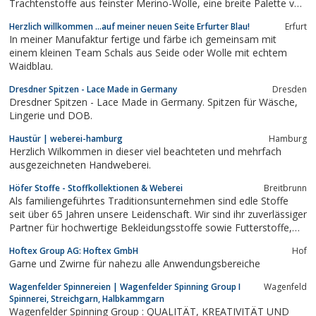
Trachtenstoffe aus feinster Merino-Wolle, eine breite Palette von
Standardstoffen in den Bereichen DOB und HAKA, Futter u.
Herzlich willkommen ...auf meiner neuen Seite Erfurter Blau!
Erfurt
Schneiderzubehör. Für Österreich Exklusivvertretung von Ungaro
In meiner Manufaktur fertige und färbe ich gemeinsam mit
und...
einem kleinen Team Schals aus Seide oder Wolle mit echtem
Waidblau.
Dresdner Spitzen - Lace Made in Germany
Dresden
Dresdner Spitzen - Lace Made in Germany. Spitzen für Wäsche,
Lingerie und DOB.
Haustür | weberei-hamburg
Hamburg
Herzlich Wilkommen in dieser viel beachteten und mehrfach
ausgezeichneten Handweberei.
Höfer Stoffe - Stoffkollektionen & Weberei
Breitbrunn
Als familiengeführtes Traditionsunternehmen sind edle Stoffe
seit über 65 Jahren unsere Leidenschaft. Wir sind ihr zuverlässiger
Partner für hochwertige Bekleidungsstoffe sowie Futterstoffe,
Kurzwaren und Schneiderzubehör.
Hoftex Group AG: Hoftex GmbH
Hof
Garne und Zwirne für nahezu alle Anwendungsbereiche
Wagenfelder Spinnereien | Wagenfelder Spinning Group I
Wagenfeld
Spinnerei, Streichgarn, Halbkammgarn
Wagenfelder Spinning Group : QUALITÄT, KREATIVITÄT UND