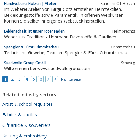
Handweberei Holzen | Atelier
Kandern OT Holzen
Im Weberei Atelier von Birgit Götz entstehen Heimtextilien,
Bekleidungsstoffe sowie Paramentik. In offenen Webkursen
können Sie selber ihr eigenes Webstück herstellen.
Leidenschaft ist unser roter Faden!
Helmbrechts
Weber aus Tradition - Hohmann Dekostoffe & Gardinen
Spengler & Fürst Crimmitschau
Crimmitschau
Technische Gewebe, Textilien Spengler & Fürst Crimmitschau
Suedwolle Group GmbH
Schwaig
Willkommen bei www.suedwollegroup.com
1
2
3
4
5
6
7
>
Nächste Seite
Related industry sectors
Artist & school requisites
Fabrics & textiles
Gift article & souveniers
Knitting & embroidery