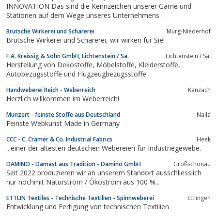
INNOVATION Das sind die Kennzeichen unserer Garne und
Stationen auf dem Wege unseres Unternehmens.
Brutsche Wirkerei und Schärerei
Murg-Niederhof
Brutsche Wirkerei und Schärerei, wir wirken für Sie!
F.A. Kreissig & Sohn GmbH, Lichtenstein / Sa.
Lichtenstein / Sa.
Herstellung von Dekostoffe, Möbelstoffe, Kleiderstoffe,
Autobezugsstoffe und Flugzeugbezugsstoffe
Handweberei Reich - Weberreich
Kanzach
Herzlich willkommen im Weberreich!
Munzert - feinste Stoffe aus Deutschland
Naila
Feinste Webkunst Made in Germany
CCC - C. Cramer & Co. Industrial Fabrics
Heek
...einer der ältesten deutschen Webereien für Industriegewebe.
DAMINO - Damast aus Tradition - Damino GmbH
Großschönau
Seit 2022 produzieren wir an unserem Standort ausschliesslich
nur nochmit Naturstrom / Ökostrom aus 100 %...
ETTLIN Textiles - Technische Textilien - Spinnweberei
Ettlingen
Entwicklung und Fertigung von technischen Textilien