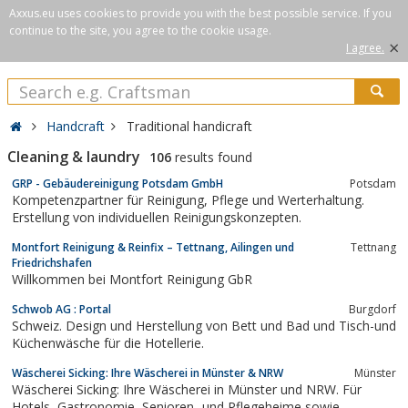
Axxus.eu uses cookies to provide you with the best possible service. If you
continue to the site, you agree to the cookie usage.
×
I agree.
Handcraft
Traditional handicraft
Cleaning & laundry
106
results found
GRP - Gebäudereinigung Potsdam GmbH
Potsdam
Kompetenzpartner für Reinigung, Pflege und Werterhaltung.
Erstellung von individuellen Reinigungskonzepten.
Montfort Reinigung & Reinfix – Tettnang, Ailingen und
Tettnang
Friedrichshafen
Willkommen bei Montfort Reinigung GbR
Schwob AG : Portal
Burgdorf
Schweiz. Design und Herstellung von Bett und Bad und Tisch-und
Küchenwäsche für die Hotellerie.
Wäscherei Sicking: Ihre Wäscherei in Münster & NRW
Münster
Wäscherei Sicking: Ihre Wäscherei in Münster und NRW. Für
Hotels, Gastronomie, Senioren- und Pflegeheime sowie