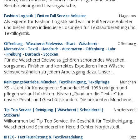
Berufskleidung und Leasingwäsche.
Fashion Logistik | Finitex Full Service Anbieter
Hagenow
Als Experte für Fashion Logistik sind wir Ihr Full Service Anbieter
und bieten Ihnen individuelle Lösungen für Textilaufbereitung und
Textillogistik.
Offenburg - Wäscherei Edelweiss - Start - Wäscherei -
Offenburg
Mietservice - Textil - Handtuch - Automaten - Offenburg - Lahr
- Freiburg - Durbach - Stöcken
Für die Wäscherei Edelweiss gehören schonendes Waschen,
sorgsames Finishen und korrektes Expedieren Ihrer Wäsche
selbstverständlich zu jedem Arbeitsgang dazu. Unser
Schwerpunkt liegt bei guter Qualität, individueller Beratung und
Reinigungsbetriebe, München, Textilreinigung, Textilpflege
München
bestmöglichem Kundendienst. Dabei können wir jederzeit auf
KS - steht für Konsequente Sauberkeit!Seit 1996 reinigen und
Ihre Wünsche eingehen. Unseren...
pflegen wir auf höchstem Niveau „Rund um die Textilie“ für
unsere Privat- und Geschäftskunden. Die bekannten Münchener
Reinigungsbetriebe Würth und Christ 2000 „zogen“ in den Jahren
Tip Top Service | Reinigung | Wäscherei | Schneiderei |
Norderstedt
unter das Dach von KS Cleaning. Dadurch konnte das
Stickerei
Leistungsspektrum und...
Wilkommen bei Tip Top Service. Ihr Geschäft für Textilreinigung,
Wäscherei und Schneiderei im Herold Center Norderstedt.
BITEX - Textilausrüstung & Textilveredelung
Bitz