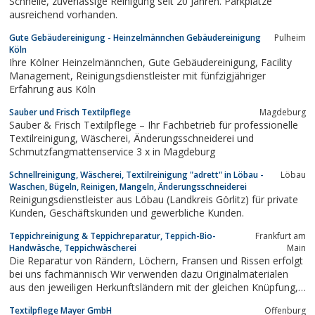
Schnelle, zuverlässige Reinigung seit 20 Jahren. Parkplätze
ausreichend vorhanden.
Gute Gebäudereinigung - Heinzelmännchen Gebäudereinigung
Pulheim
Köln
Ihre Kölner Heinzelmännchen, Gute Gebäudereinigung, Facility
Management, Reinigungsdienstleister mit fünfzigjähriger
Erfahrung aus Köln
Sauber und Frisch Textilpflege
Magdeburg
Sauber & Frisch Textilpflege – Ihr Fachbetrieb für professionelle
Textilreinigung, Wäscherei, Änderungsschneiderei und
Schmutzfangmattenservice 3 x in Magdeburg
Schnellreinigung, Wäscherei, Textilreinigung "adrett" in Löbau -
Löbau
Waschen, Bügeln, Reinigen, Mangeln, Änderungsschneiderei
Reinigungsdienstleister aus Löbau (Landkreis Görlitz) für private
Kunden, Geschäftskunden und gewerbliche Kunden.
Teppichreinigung & Teppichreparatur, Teppich-Bio-
Frankfurt am
Handwäsche, Teppichwäscherei
Main
Die Reparatur von Rändern, Löchern, Fransen und Rissen erfolgt
bei uns fachmännisch Wir verwenden dazu Originalmaterialen
aus den jeweiligen Herkunftsländern mit der gleichen Knüpfung,
dadurch kann nur der Orgienelle Zustand Ihres Teppichs
Textilpflege Mayer GmbH
Offenburg
wiederhergestellt werden.Waschen und Reinigung Teppiche aller