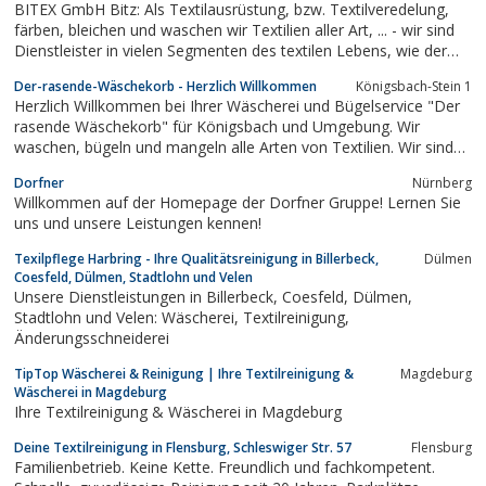
BITEX GmbH Bitz: Als Textilausrüstung, bzw. Textilveredelung,
färben, bleichen und waschen wir Textilien aller Art, ... - wir sind
Dienstleister in vielen Segmenten des textilen Lebens, wie der
Bekleidungs-, Automobi...
Der-rasende-Wäschekorb - Herzlich Willkommen
Königsbach-Stein 1
Herzlich Willkommen bei Ihrer Wäscherei und Bügelservice "Der
rasende Wäschekorb" für Königsbach und Umgebung. Wir
waschen, bügeln und mangeln alle Arten von Textilien. Wir sind
seit dem 07.01.2012 im Ortsteil Königsbach Ihr zuverlässiger
Dorfner
Nürnberg
Partner, der in allen Bereichen der modernen Textilpflege tätig
Willkommen auf der Homepage der Dorfner Gruppe! Lernen Sie
ist. Ob...
uns und unsere Leistungen kennen!
Texilpflege Harbring - Ihre Qualitätsreinigung in Billerbeck,
Dülmen
Coesfeld, Dülmen, Stadtlohn und Velen
Unsere Dienstleistungen in Billerbeck, Coesfeld, Dülmen,
Stadtlohn und Velen: Wäscherei, Textilreinigung,
Änderungsschneiderei
TipTop Wäscherei & Reinigung | Ihre Textilreinigung &
Magdeburg
Wäscherei in Magdeburg
Ihre Textilreinigung & Wäscherei in Magdeburg
Deine Textilreinigung in Flensburg, Schleswiger Str. 57
Flensburg
Familienbetrieb. Keine Kette. Freundlich und fachkompetent.