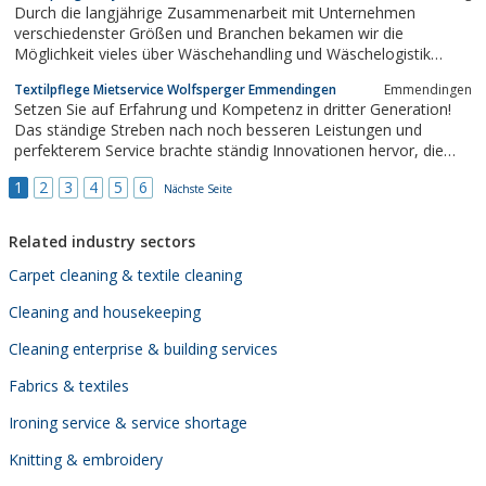
Durch die langjährige Zusammenarbeit mit Unternehmen
Art.Kostenloser...
verschiedenster Größen und Branchen bekamen wir die
Möglichkeit vieles über Wäschehandling und Wäschelogistik
innerhalb eines Hauses zu lernen. Nutzen Sie unser Wissen und
Textilpflege Mietservice Wolfsperger Emmendingen
Emmendingen
profitieren Sie davon!
Setzen Sie auf Erfahrung und Kompetenz in dritter Generation!
Das ständige Streben nach noch besseren Leistungen und
perfekterem Service brachte ständig Innovationen hervor, die
heute zum allgemeinen Standard gehören.Wolfsperger
1
2
3
4
5
6
Textilpflege GmbH – ein Familienbetrieb mit Visionen für
Nächste Seite
Unternehmen mit Weitsicht!
Related industry sectors
Carpet cleaning & textile cleaning
Cleaning and housekeeping
Cleaning enterprise & building services
Fabrics & textiles
Ironing service & service shortage
Knitting & embroidery