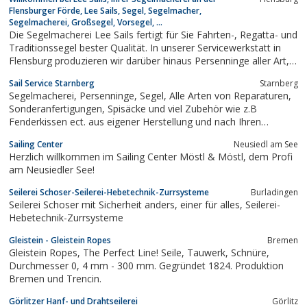
Flensburger Förde, Lee Sails, Segel, Segelmacher,
Segelmacherei, Großsegel, Vorsegel, ...
Die Segelmacherei Lee Sails fertigt für Sie Fahrten-, Regatta- und
Traditionssegel bester Qualität. In unserer Servicewerkstatt in
Flensburg produzieren wir darüber hinaus Persenninge aller Art,
Sprayhoods, Anschlüsse, Sonnensegel und Abdeckungen aller Art
Sail Service Starnberg
Starnberg
für den Außenbereich. Wir beschäftigen 3 Segelmacher und
Segelmacherei, Persenninge, Segel, Alle Arten von Reparaturen,
haben einen...
Sonderanfertigungen, Spisäcke und viel Zubehör wie z.B
Fenderkissen ect. aus eigener Herstellung und nach Ihren
persönlichen Wünschen.Sonnensegel uvm.
Sailing Center
Neusiedl am See
Herzlich willkommen im Sailing Center Möstl & Möstl, dem Profi
am Neusiedler See!
Seilerei Schoser-Seilerei-Hebetechnik-Zurrsysteme
Burladingen
Seilerei Schoser mit Sicherheit anders, einer für alles, Seilerei-
Hebetechnik-Zurrsysteme
Gleistein - Gleistein Ropes
Bremen
Gleistein Ropes, The Perfect Line! Seile, Tauwerk, Schnüre,
Durchmesser 0, 4 mm - 300 mm. Gegründet 1824. Produktion
Bremen und Trencin.
Görlitzer Hanf- und Drahtseilerei
Görlitz