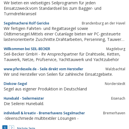
Wir bieten ein vielseitiges Seilprogramm für jeden
Einsatzzweck:vom Standardseil bis zum Bagger- und
Turmdrehkranseil
Segelmacherei Rolf Gericke
Brandenburg an der Havel
Wir fertigen Fahrten- und Regattasegel sowie
Oldtimersegel.Mittels einer Cutanlage bieten wir PC-gesteuerte
lastenorientierte Zuschnitte.Drahtarbeiten, Persenning, Tauwerk
und Zubehör gehöhren zu unseren Dienstleistungen.
Willkommen bei SEIL-BECKER
Magdeburg
Seil-Becker GmbH - Ihr Ansprechpartner für Drahtseile, Ketten,
Tauwerk, Netze, Prüfservice, Yachttauwerk und Yachtzubehör
www.pferdeseile.de - Seile direkt vom Hersteller
Walzbachtal
Wir sind Hersteller von Seilen für zahlreiche Einsatzgebiete.
Diekow-Segel
Norderstedt
Segel aus eigener Produktion in Deutschland
Hunebald - Seilermeister
Eisenach
Die Seilerei Hunebald.
individuell & kreativ - Bremerhavens Segelmacher
Bremerhaven
-Ideenschmiede multitextiler Lösungen -
1
2
Nächste Seite