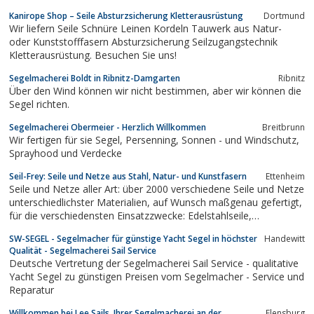
an.
Kanirope Shop – Seile Absturzsicherung Kletterausrüstung
Dortmund
Wir liefern Seile Schnüre Leinen Kordeln Tauwerk aus Natur-
oder Kunststofffasern Absturzsicherung Seilzugangstechnik
Kletterausrüstung. Besuchen Sie uns!
Segelmacherei Boldt in Ribnitz-Damgarten
Ribnitz
Über den Wind können wir nicht bestimmen, aber wir können die
Segel richten.
Segelmacherei Obermeier - Herzlich Willkommen
Breitbrunn
Wir fertigen für sie Segel, Persenning, Sonnen - und Windschutz,
Sprayhood und Verdecke
Seil-Frey: Seile und Netze aus Stahl, Natur- und Kunstfasern
Ettenheim
Seile und Netze aller Art: über 2000 verschiedene Seile und Netze
unterschiedlichster Materialien, auf Wunsch maßgenau gefertigt,
für die verschiedensten Einsatzzwecke: Edelstahlseile,
Bootstauwerk, Seile und Ketten zum Heben von Lasten,
SW-SEGEL - Segelmacher für günstige Yacht Segel in höchster
Handewitt
Kletternetze ...
Qualität - Segelmacherei Sail Service
Deutsche Vertretung der Segelmacherei Sail Service - qualitative
Yacht Segel zu günstigen Preisen vom Segelmacher - Service und
Reparatur
Willkommen bei Lee Sails, Ihrer Segelmacherei an der
Flensburg