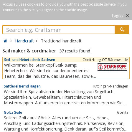
Axxus.eu uses cookies to provide you with the best possible service. If you
continue to the site, you agree to the cookie usage.
×
I agree.
Handcraft
Traditional handicraft
Sail maker & cordmaker
37
results found
Seil- und Hebetechnik Sachsen
Crinitzberg OT Bärenwalde
Willkommen bei Sternkopf Seil- &amp;
Hebetechnik. Wir sind ein kundenorientiertes
Team, das die Industrie, das Bauwesen, sowie
sonstige wirtschaftliche Bereiche mit
Sattlerei Bernd Hagen
Tuttlingen-Nendingen
Anschlagmitteln, Hebezeugen, Zubehör,
Wir sind Ihre Spezialisten in der Herstellung von Segeltuch-
Ladungssicherungen und Sonderanfertigungen
Spezialartikeln, Gewebefiltern, Filterschläuchen und
bedient. Unsere Stärken sehen wir im Verbund
Mustermappen. Auf unseren Internetseiten informieren wir Sie
von Herstellung, Vertrieb und...
ausführlich über uns und unsere Produkte.
Goltz Seile
Görlitz
Seilerei Goltz aus Görlitz. Alles rund um die Seil-, Hebe-,
Anschlag- und Ladungssicherungstechnik. Prüfservice, Revision,
Wartung und Konfektionierung. Denk daran, auf´s Seil kommt´s