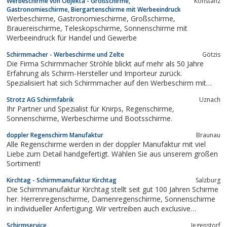
Werbeschirme von Objekta - Großschirme,
Konstanz
Gastronomieschirme, Biergartenschirme mit Werbeeindruck
Werbeschirme, Gastronomieschirme, Großschirme,
Brauereischirme, Teleskopschirme, Sonnenschirme mit
Werbeeindruck für Handel und Gewerbe
Schirmmacher - Werbeschirme und Zelte
Götzis
Die Firma Schirmmacher Ströhle blickt auf mehr als 50 Jahre
Erfahrung als Schirm-Hersteller und Importeur zurück.
Spezialisiert hat sich Schirmmacher auf den Werbeschirm mit
Druck, also auf bedruckte Regenschirme, Sonnenschirme und
Strotz AG Schirmfabrik
Uznach
Faltzelte.
Ihr Partner und Spezialist für Knirps, Regenschirme,
Sonnenschirme, Werbeschirme und Bootsschirme.
doppler Regenschirm Manufaktur
Braunau
Alle Regenschirme werden in der doppler Manufaktur mit viel
Liebe zum Detail handgefertigt. Wählen Sie aus unserem großen
Sortiment!
Kirchtag - Schirmmanufaktur Kirchtag
Salzburg
Die Schirmmanufaktur Kirchtag stellt seit gut 100 Jahren Schirme
her. Herrenregenschirme, Damenregenschirme, Sonnenschirme
in individueller Anfertigung. Wir vertreiben auch exclusive
Lederwaren, Koffer, Reisegepäck Reisetaschen und exclusive
Schirmservice
Jegenstorf