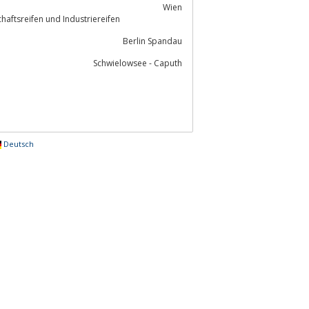
Wien
 Herstellers - Pkw Reifen, Fahrradreifen, Landwirtschaftsreifen und Industriereifen
Berlin Spandau
Schwielowsee - Caputh
Deutsch