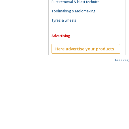
Rust removal & blast technics
Toolmaking & Moldmaking
Tyres & wheels
Advertising
Here advertise your products
Free regi