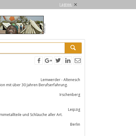
×
I agree.
Lemwerder - Altenesch
Industrievulkanisation mit über 30 Jahren Berufserfahrung.
Irschenberg
Leipzig
ür Sie nach Ihren Vorstellungen und Plänen Gummiformteile, Gummimetallteile und Schläuche aller Art.
Berlin