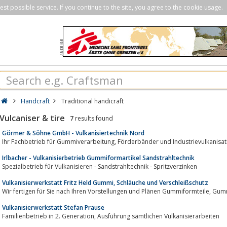
st possible service. If you continue to the site, you agree to the cookie usage.
Handcraft
Traditional handicraft
Vulcaniser & tire
7
results found
Görmer & Söhne GmbH - Vulkanisiertechnik Nord
Ihr Fachbetrieb für Gummiverarbeitung, Förderbänder und 
Irlbacher - Vulkanisierbetrieb Gummiformartikel Sandstrahltechnik
Spezialbetrieb für Vulkanisieren - Sandstrahltechnik - Spritzverzinken
Vulkanisierwerkstatt Fritz Held Gummi, Schläuche und Verschleißschutz
Wir fertigen f
Vulkanisierwerkstatt Stefan Prause
Familienbetrieb in 2. Generation, Ausführung sämtlichen Vulkanisierarbeiten