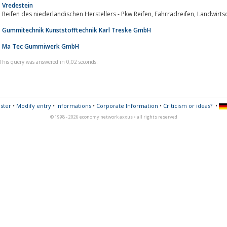
Vredestein
Reifen des niederländischen
Gummitechnik Kunststofftechnik Karl Treske GmbH
Ma Tec Gummiwerk GmbH
This query was answered in 0,02 seconds.
ster
•
Modify entry
•
Informations
•
Corporate Information
•
Criticism or ideas?
•
© 1998 - 2026 economy network axxus • all rights reserved