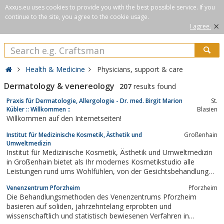
Axxus.eu uses cookies to provide you with the best possible service. If you
continue to the site, you agree to the cookie usage.
×
I agree.
Health & Medicine
Physicians, support & care
Dermatology & venereology
207
results found
Praxis für Dermatologie, Allergologie - Dr. med. Birgit Marion
St.
Kübler :: Willkommen ::
Blasien
Willkommen auf den Internetseiten!
Institut für Medizinische Kosmetik, Ästhetik und
Großenhain
Umweltmedizin
Institut für Medizinische Kosmetik, Ästhetik und Umweltmedizin
in Großenhain bietet als Ihr modernes Kosmetikstudio alle
Leistungen rund ums Wohlfühlen, von der Gesichtsbehandlung
über Permanent Make-up bis zur Massage
Venenzentrum Pforzheim
Pforzheim
Die Behandlungsmethoden des Venenzentrums Pforzheim
basieren auf soliden, jahrzehntelang erprobten und
wissenschaftlich und statistisch bewiesenen Verfahren in