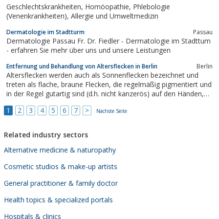
Geschlechtskrankheiten, Homöopathie, Phlebologie
(Venenkrankheiten), Allergie und Umweltmedizin
Dermatologie im Stadtturm
Passau
Dermatologie Passau Fr. Dr. Fiedler - Dermatologie im Stadttum
- erfahren Sie mehr über uns und unsere Leistungen
Entfernung und Behandlung von Altersflecken in Berlin
Berlin
Altersflecken werden auch als Sonnenflecken bezeichnet und
treten als flache, braune Flecken, die regelmäßig pigmentiert und
in der Regel gutartig sind (d.h. nicht kanzerös) auf den Händen,
im Gesicht und an anderen sonnenexponierten Hautarealen auf.
1
2
3
4
5
6
7
>
Die Entfernung von Altersflecken in Berlin wird mit Hilfe neuster
Nächste Seite
IPL2-...
Related industry sectors
Alternative medicine & naturopathy
Cosmetic studios & make-up artists
General practitioner & family doctor
Health topics & specialized portals
Hospitals & clinics