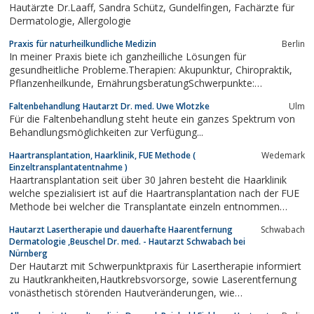
Hautärzte Dr.Laaff, Sandra Schütz, Gundelfingen, Fachärzte für
Dermatologie, Allergologie
Praxis für naturheilkundliche Medizin
Berlin
In meiner Praxis biete ich ganzheilliche Lösungen für
gesundheitliche Probleme.Therapien: Akupunktur, Chiropraktik,
Pflanzenheilkunde, ErnährungsberatungSchwerpunkte:
Orthopädie, Immunologie, Dermatologie, Innere Erkrankungen,
Faltenbehandlung Hautarzt Dr. med. Uwe Wlotzke
Ulm
Augenheilkunde
Für die Faltenbehandlung steht heute ein ganzes Spektrum von
Behandlungsmöglichkeiten zur Verfügung...
Haartransplantation, Haarklinik, FUE Methode (
Wedemark
Einzeltransplantatentnahme )
Haartransplantation seit über 30 Jahren besteht die Haarklinik
welche spezialisiert ist auf die Haartransplantation nach der FUE
Methode bei welcher die Transplantate einzeln entnommen
werden. Kein Skalpell und keine lange Narbe. Die FUT
Hautarzt Lasertherapie und dauerhafte Haarentfernung
Schwabach
Haarstreifenmethode kann angeboten werden.
Dermatologie ,Beuschel Dr. med. - Hautarzt Schwabach bei
Nürnberg
Der Hautarzt mit Schwerpunktpraxis für Lasertherapie informiert
zu Hautkrankheiten,Hautkrebsvorsorge, sowie Laserentfernung
vonästhetisch störenden Hautveränderungen, wie
z.B.Couperose, Äderchen, Altersflecken, Tätowierungenbzw.