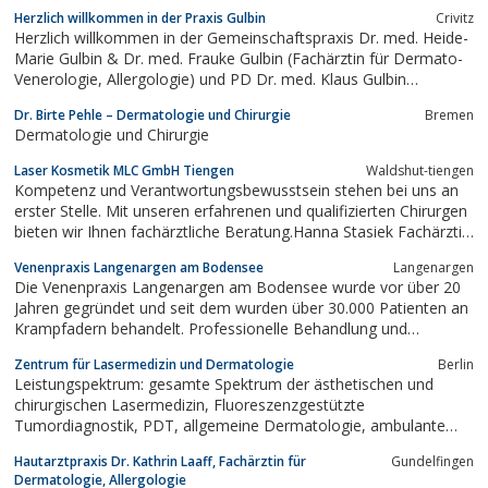
Verbindung mit den neuesten Erkenntnissen und Techniken der
Herzlich willkommen in der Praxis Gulbin
Crivitz
Phlebologie, die von uns sorgsam geprüft und nur bei
Herzlich willkommen in der Gemeinschaftspraxis Dr. med. Heide-
eindeutigem Nutzen für die Patienten übernommen werden.
Marie Gulbin & Dr. med. Frauke Gulbin (Fachärztin für Dermato-
Venerologie, Allergologie) und PD Dr. med. Klaus Gulbin
(Facharzt für Allgemeinmedizin). Auf diesen Seiten erhalten Sie
Dr. Birte Pehle – Dermatologie und Chirurgie
Bremen
Informationen zu unserer Praxis in Crivitz: Angefangen vom
Dermatologie und Chirurgie
Leistungs- und...
Laser Kosmetik MLC GmbH Tiengen
Waldshut-tiengen
Kompetenz und Verantwortungsbewusstsein stehen bei uns an
erster Stelle. Mit unseren erfahrenen und qualifizierten Chirurgen
bieten wir Ihnen fachärztliche Beratung.Hanna Stasiek Fachärztin
für ChirurgieDr. Arthur Stegeman ChirurgIn unserem
Venenpraxis Langenargen am Bodensee
Langenargen
Laserzentrum in Tiengen am Hochrhein erwartet Sie eine
Die Venenpraxis Langenargen am Bodensee wurde vor über 20
innovative und...
Jahren gegründet und seit dem wurden über 30.000 Patienten an
Krampfadern behandelt. Professionelle Behandlung und
zufriedene Patienten sind unser höchstes Ziel.
Zentrum für Lasermedizin und Dermatologie
Berlin
Leistungspektrum: gesamte Spektrum der ästhetischen und
chirurgischen Lasermedizin, Fluoreszenzgestützte
Tumordiagnostik, PDT, allgemeine Dermatologie, ambulante
Operationen, Allergologie
Hautarztpraxis Dr. Kathrin Laaff, Fachärztin für
Gundelfingen
Dermatologie, Allergologie