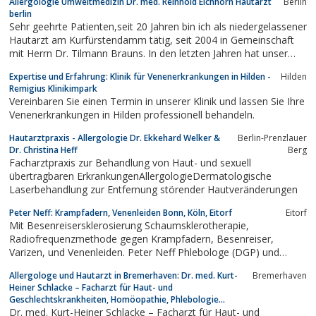
Allergologie Umweltmedizin Dr. med. Reinhold Eichhorn Hautarzt
Berlin
Tattoos und dauerhafte Haarentfernung bzw.Enthaarung mit
berlin
verschiedenden Lasern und...
Sehr geehrte Patienten,seit 20 Jahren bin ich als niedergelassener
Hautarzt am Kurfürstendamm tätig, seit 2004 in Gemeinschaft
mit Herrn Dr. Tilmann Brauns. In den letzten Jahren hat unser
Gesundheitssystem viele Wandlungen erfahren, die für uns und
Expertise und Erfahrung: Klinik für Venenerkrankungen in Hilden -
Hilden
unsere Patienten nicht immer positiver Natur waren, trotzdem
Remigius Klinikimpark
halten ich und...
Vereinbaren Sie einen Termin in unserer Klinik und lassen Sie Ihre
Venenerkrankungen in Hilden professionell behandeln.
Hautarztpraxis - Allergologie Dr. Ekkehard Welker &
Berlin-Prenzlauer
Dr. Christina Heff
Berg
Facharztpraxis zur Behandlung von Haut- und sexuell
übertragbaren ErkrankungenAllergologieDermatologische
Laserbehandlung zur Entfernung störender Hautveränderungen
Peter Neff: Krampfadern, Venenleiden Bonn, Köln, Eitorf
Eitorf
Mit Besenreisersklerosierung Schaumsklerotherapie,
Radiofrequenzmethode gegen Krampfadern, Besenreiser,
Varizen, und Venenleiden. Peter Neff Phlebologe (DGP) und
Hausarzt Eitorf, Köln , Bonn.
Allergologe und Hautarzt in Bremerhaven: Dr. med. Kurt-
Bremerhaven
Heiner Schlacke – Facharzt für Haut- und
Geschlechtskrankheiten, Homöopathie, Phlebologie...
Dr. med. Kurt-Heiner Schlacke – Facharzt für Haut- und