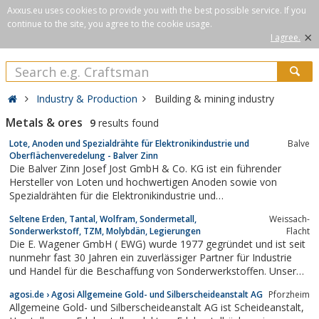
Axxus.eu uses cookies to provide you with the best possible service. If you
continue to the site, you agree to the cookie usage.
×
I agree.
Industry & Production
Building & mining industry
Metals & ores
9
results found
Lote, Anoden und Spezialdrähte für Elektronikindustrie und
Balve
Oberflächenveredelung - Balver Zinn
Die Balver Zinn Josef Jost GmbH & Co. KG ist ein führender
Hersteller von Loten und hochwertigen Anoden sowie von
Spezialdrähten für die Elektronikindustrie und
Oberflächenveredelung.
Seltene Erden, Tantal, Wolfram, Sondermetall,
Weissach-
Sonderwerkstoff, TZM, Molybdän, Legierungen
Flacht
Die E. Wagener GmbH ( EWG) wurde 1977 gegründet und ist seit
nunmehr fast 30 Jahren ein zuverlässiger Partner für Industrie
und Handel für die Beschaffung von Sonderwerkstoffen. Unser
umfangreiches Halbzeuglager in Titan Grade 1 und Grade 2,
agosi.de › Agosi Allgemeine Gold- und Silberscheideanstalt AG
Pforzheim
sowie Grade 5 beinhaltet Folien, Bleche, Rundstäbe.
Allgemeine Gold- und Silberscheideanstalt AG ist Scheideanstalt,
Sondermetalle wie Invar, Kovar...