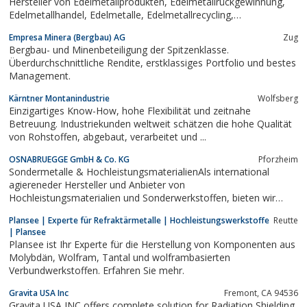
Hersteller von Edelmetallprodukten, Edelmetallrückgewinnung,
Edelmetallhandel, Edelmetalle, Edelmetallrecycling,
Edelmetallkurse
Empresa Minera (Bergbau) AG
Zug
Bergbau- und Minenbeteiligung der Spitzenklasse.
Überdurchschnittliche Rendite, erstklassiges Portfolio und bestes
Management.
Kärntner Montanindustrie
Wolfsberg
Einzigartiges Know-How, hohe Flexibilität und zeitnahe
Betreuung. Industriekunden weltweit schätzen die hohe Qualität
von Rohstoffen, abgebaut, verarbeitet und ...
OSNABRUEGGE GmbH & Co. KG
Pforzheim
Sondermetalle & HochleistungsmaterialienAls international
agiereneder Hersteller und Anbieter von
Hochleistungsmaterialien und Sonderwerkstoffen, bieten wir
unseren Kunden aus Industrie und Forschung ein umfangreiches
Plansee | Experte für Refraktärmetalle | Hochleistungswerkstoffe
Reutte
Produktspektrum für branchenspezifische High-Tech Lösungen.
| Plansee
Dabei hilft nicht zuletzt technische Kompetenz,...
Plansee ist Ihr Experte für die Herstellung von Komponenten aus
Molybdän, Wolfram, Tantal und wolframbasierten
Verbundwerkstoffen. Erfahren Sie mehr.
Gravita USA Inc
Fremont, CA 94536
Gravita USA INC offers complete solution for Radiation Shielding