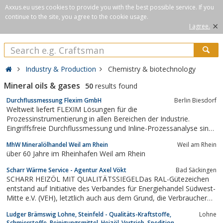
Axxus.eu uses cookies to provide you with the best possible service. If you
continue to the site, you agree to the cookie usage.
×
I agree.
Industry & Production
Chemistry & biotechnology
Mineral oils & gases
50
results found
Durchflussmessung Flexim GmbH
Berlin Biesdorf
Weltweit liefert FLEXIM Lösungen für die
Prozessinstrumentierung in allen Bereichen der Industrie.
Eingriffsfreie Durchflussmessung und Inline-Prozessanalyse sind
die Schwerpunkte des Berliner Unternehmens.Was gut ist, setzt
MhW Mineralölhandel Weil am Rhein
Weil am Rhein
sich durchFLEXIM hat sich international einen Namen gemacht
über 60 Jahre im Rheinhafen Weil am Rhein
als Entwickler und Hersteller von...
Scharr Wärme Service - Agentur Axel Vökt
Bad Säckingen
SCHARR HEIZÖL MIT QUALITÄTSSIEGELDas RAL-Gütezeichen
entstand auf Initiative des Verbandes für Energiehandel Südwest-
Mitte e.V. (VEH), letztlich auch aus dem Grund, die Verbraucher
vormöglichen Manipulationen bzw. Mindermengen bei der
Ludger Brämswig Lohne, Steinfeld - Qualitäts-Kraftstoffe,
Lohne
Belieferung zu schützen(nähere Informationen unter...
Schmierstoffe, Reinigungsmittel, Heizöl-Vertrieb, Spedition