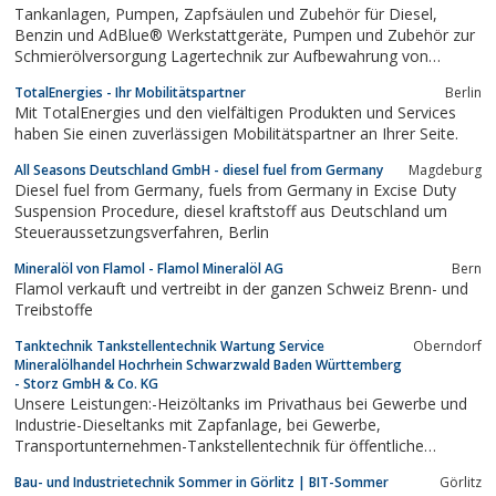
Tankanlagen, Pumpen, Zapfsäulen und Zubehör für Diesel,
Benzin und AdBlue® Werkstattgeräte, Pumpen und Zubehör zur
Schmierölversorgung Lagertechnik zur Aufbewahrung von
wassergefährdenden Stoffen
TotalEnergies - Ihr Mobilitätspartner
Berlin
Mit TotalEnergies und den vielfältigen Produkten und Services
haben Sie einen zuverlässigen Mobilitätspartner an Ihrer Seite.
All Seasons Deutschland GmbH - diesel fuel from Germany
Magdeburg
Diesel fuel from Germany, fuels from Germany in Excise Duty
Suspension Procedure, diesel kraftstoff aus Deutschland um
Steueraussetzungsverfahren, Berlin
Mineralöl von Flamol - Flamol Mineralöl AG
Bern
Flamol verkauft und vertreibt in der ganzen Schweiz Brenn- und
Treibstoffe
Tanktechnik Tankstellentechnik Wartung Service
Oberndorf
Mineralölhandel Hochrhein Schwarzwald Baden Württemberg
- Storz GmbH & Co. KG
Unsere Leistungen:-Heizöltanks im Privathaus bei Gewerbe und
Industrie-Dieseltanks mit Zapfanlage, bei Gewerbe,
Transportunternehmen-Tankstellentechnik für öffentliche
Tankstellen, Fahrbahnverfugungen, Zapfsäulen-Tankanlagen in
Bau- und Industrietechnik Sommer in Görlitz | BIT-Sommer
Görlitz
der Industrie für Schneidöl, Emulsion, Altöl, Rohrleitungen,