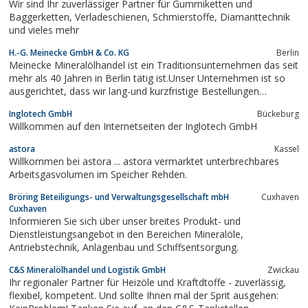
Wir sind Ihr zuverlässiger Partner für Gummiketten und
Versorgungssysteme...
Baggerketten, Verladeschienen, Schmierstoffe, Diamanttechnik
und vieles mehr
H.-G. Meinecke GmbH & Co. KG
Berlin
Meinecke Mineralölhandel ist ein Traditionsunternehmen das seit
mehr als 40 Jahren in Berlin tätig ist.Unser Unternehmen ist so
ausgerichtet, dass wir lang-und kurzfristige Bestellungen
bedienen können.Für unsere selbstständige und zuverlässige
Inglotech GmbH
Bückeburg
Turnusbelieferung werden wir von unseren Kunden genauso
Willkommen auf den Internetseiten der Inglotech GmbH
geschätzt, wie...
astora
Kassel
Willkommen bei astora ... astora vermarktet unterbrechbares
Arbeitsgasvolumen im Speicher Rehden.
Bröring Beteiligungs- und Verwaltungsgesellschaft mbH
Cuxhaven
Cuxhaven
Informieren Sie sich über unser breites Produkt- und
Dienstleistungsangebot in den Bereichen Mineralöle,
Antriebstechnik, Anlagenbau und Schiffsentsorgung.
C&S Mineralölhandel und Logistik GmbH
Zwickau
Ihr regionaler Partner für Heizöle und Kraftdtoffe - zuverlässig,
flexibel, kompetent. Und sollte Ihnen mal der Sprit ausgehen: