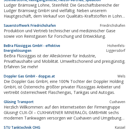
Ludger Brämswig Lohne, Steinfeld: Die Geschäftsbereiche der
Ludger Brämswig GmbH sind vielfältig. Neben unserem
Hauptgeschäft, dem Verkauf von Qualitäts-Kraftstoffen in Lohne
und Steinfeld, bieten wir unseren zahlreichen Kunden auch
Sauerstoffwerk Friedrichshafen
Friedrichshafen
hochwertige Schmierstoffe sowie Wasch- und Reinigungsmittel
Produktion und Vertrieb technischer und medizinischer Gase
an. Zwei weitere Bereiche sind der...
sowie von Reinstgasen für Forschung und Entwicklung.
BeBra Flüssiggas GmbH - effektive
Hohenfels-
Energielösungen
Liggersdorf
BeBra Flüssiggas ist der Alleskönner für Industrie,
Privathaushalte und Mobilität. Umweltschonend und preisgünstig.
Erfahren Sie mehr!
Doppler Gas GmbH - dopgas.at
Wels
Die Doppler Gas GmbH, eine 100% Tochter der Doppler Holding
GmbH, ist Österreichs größter privater Flüssiggas Anbieter und
vertreibt österreichweit Flaschengas, Tankgas und Autogas.
Glüsing Transport
Cuxhaven
Herzlich Willkommen: auf den Internetseiten der Firmengruppe
Glüsing! CUX-Öl – CUXHAVENER MINERALÖL GMBHMit sechs
modernen Tankwagen versorgen wir Cuxhaven und Umgebung
sowie Bremerhaven mit Heizöl und Dieselkraftstoff.
STU Tanktechnik OHG
Kassel