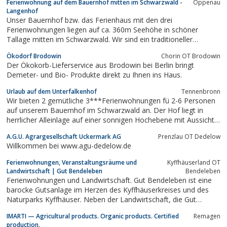
Ferienwohnung auf dem Bauernhof mitten im Schwarzwald -
Oppenau
Langenhof
Unser Bauernhof bzw. das Ferienhaus mit den drei
Ferienwohnungen liegen auf ca. 360m Seehöhe in schöner
Tallage mitten im Schwarzwald. Wir sind ein traditioneller
Familienbetrieb und das schon etwa seit 400 Jahren. Es ist ein
Ökodorf Brodowin
Chorin OT Brodowin
Forst- und Grünlandbetrieb mit Milchvieh und einer
Der Ökokorb-Lieferservice aus Brodowin bei Berlin bringt
Schwarzwälder Hausbrennerei. Im Stall stehen Milchkühe,...
Demeter- und Bio- Produkte direkt zu Ihnen ins Haus.
Urlaub auf dem Unterfalkenhof
Tennenbronn
Wir bieten 2 gemütliche 3***Ferienwohnungen fü 2-6 Personen
auf unserem Bauernhof im Schwarzwald an. Der Hof liegt in
herrlicher Alleinlage auf einer sonnigen Hochebene mit Aussicht
ins Tal - kein Verkehr. Genießen Sie das Landleben auf unserem
A.G.U. Agrargesellschaft Uckermark AG
Prenzlau OT Dedelow
aktiven Bauernhof mit Kühen, Kälbern, Schweinen und Hühnern.
Willkommen bei www.agu-dedelow.de
Spielplatz, Liegewiese...
Ferienwohnungen, Veranstaltungsräume und
Kyffhäuserland OT
Landwirtschaft | Gut Bendeleben
Bendeleben
Ferienwohnungen und Landwirtschaft. Gut Bendeleben ist eine
barocke Gutsanlage im Herzen des Kyffhäuserkreises und des
Naturparks Kyffhäuser. Neben der Landwirtschaft, die Gut
Bendeleben immer geprägt hat, bietet sie jetzt auch
IMARTI — Agricultural products. Organic products. Certified
Remagen
Mietwohnungen, Ferienwohnungen und Veranstaltungsräume.
production.