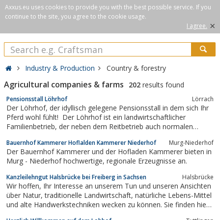
Axxus.eu uses cookies to provide you with the best possible service. If you
continue to the site, you agree to the cookie usage.
×
I agree.
Industry & Production
Country & forestry
Agricultural companies & farms
202
results found
Pensionsstall Löhrhof
Lörrach
Der Löhrhof, der idyllisch gelegene Pensionsstall in dem sich Ihr
Pferd wohl fühlt! Der Löhrhof ist ein landwirtschaftlicher
Familienbetrieb, der neben dem Reitbetrieb auch normalen
Ackerbau und Viehzucht betreibt.
Bauernhof Kammerer Hoflalden Kammerer Niederhof
Murg-Niederhof
Der Bauernhof Kammerer und der Hofladen Kammerer bieten in
Murg - Niederhof hochwertige, regionale Erzeugnisse an.
Kanzleilehngut Halsbrücke bei Freiberg in Sachsen
Halsbrücke
Wir hoffen, Ihr Interesse an unserem Tun und unseren Ansichten
über Natur, traditionelle Landwirtschaft, natürliche Lebens-Mittel
und alte Handwerkstechniken wecken zu können. Sie finden hier
alles über unseren Hof, unsere Tiere und die Produkte, die wir