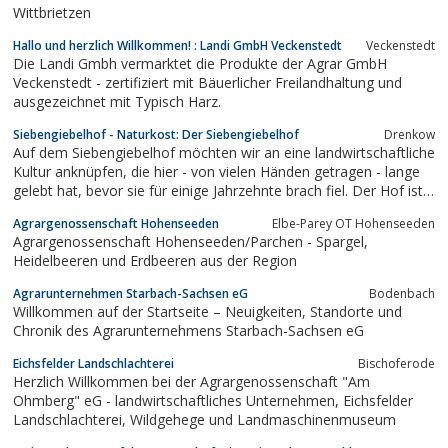
Wittbrietzen
Hallo und herzlich Willkommen! : Landi GmbH Veckenstedt
Veckenstedt
Die Landi Gmbh vermarktet die Produkte der Agrar GmbH
Veckenstedt - zertifiziert mit Bäuerlicher Freilandhaltung und
ausgezeichnet mit Typisch Harz.
Siebengiebelhof - Naturkost: Der Siebengiebelhof
Drenkow
Auf dem Siebengiebelhof möchten wir an eine landwirtschaftliche
Kultur anknüpfen, die hier - von vielen Händen getragen - lange
gelebt hat, bevor sie für einige Jahrzehnte brach fiel. Der Hof ist
eine Insel inmitten von einem Meer industriell strukturierter
Agrargenossenschaft Hohenseeden
Elbe-Parey OT Hohenseeden
Landwirtschaft, ...
Agrargenossenschaft Hohenseeden/Parchen - Spargel,
Heidelbeeren und Erdbeeren aus der Region
Agrarunternehmen Starbach-Sachsen eG
Bodenbach
Willkommen auf der Startseite – Neuigkeiten, Standorte und
Chronik des Agrarunternehmens Starbach-Sachsen eG
Eichsfelder Landschlachterei
Bischoferode
Herzlich Willkommen bei der Agrargenossenschaft "Am
Ohmberg" eG - landwirtschaftliches Unternehmen, Eichsfelder
Landschlachterei, Wildgehege und Landmaschinenmuseum