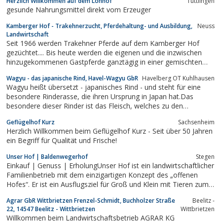
Herzlich Willkommen auf dem Lohhof
Tuttlingen
herstellen und direkt vertreiben.
gesunde Nahrungsmittel direkt vom Erzeuger
Kamberger Hof - Trakehnerzucht, Pferdehaltung- und Ausbildung,
Neuss
Landwirtschaft
Seit 1966 werden Trakehner Pferde auf dem Kamberger Hof
gezüchtet.... Bis heute werden die eigenen und die inzwischen
hinzugekommenen Gastpferde ganztägig in einer gemischten
Herde auf großzügigen Weiden gehalten. Eine weitere kleine
Wagyu - das japanische Rind, Havel-Wagyu GbR
Havelberg OT Kuhlhausen
Herde besteht aus Ponys und den Zuchtstuten mit Ihren Fohlen.
Wagyu heißt übersetzt - japanisches Rind - und steht für eine
besondere Rinderasse, die ihren Ursprung in Japan hat.Das
besondere dieser Rinder ist das Fleisch, welches zu den
teuersten und exklusivsten Nahrungsmitteln der Welt zählt.
Geflügelhof Kurz
Sachsenheim
Herzlich Willkommen beim Geflügelhof Kurz - Seit über 50 Jahren
ein Begriff für Qualität und Frische!
Unser Hof | Baldenwegerhof
Stegen
Einkauf | Genuss | ErholungUnser Hof ist ein landwirtschaftlicher
Familienbetrieb mit dem einzigartigen Konzept des „offenen
Hofes“. Er ist ein Ausflugsziel für Groß und Klein mit Tieren zum
Anschauen und einem Spielplatz, sowie einem Hofladen.
Agrar GbR Wittbrietzen Frenzel-Schmidt, Buchholzer Straße
Beelitz -
22, 14547 Beelitz - Wittbrietzen
Wittbrietzen
Willkommen beim Landwirtschaftsbetrieb AGRAR KG