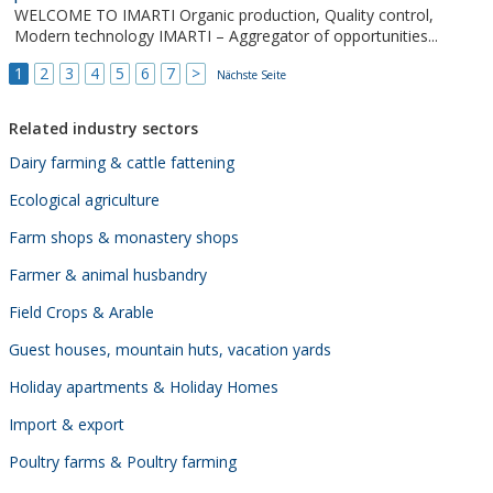
Die unter Denkmalschutz stehende Anlage aus...
WELCOME TO IMARTI Organic production, Quality control,
Modern technology IMARTI – Aggregator of opportunities...
1
2
3
4
5
6
7
>
Nächste Seite
Related industry sectors
Dairy farming & cattle fattening
Ecological agriculture
Farm shops & monastery shops
Farmer & animal husbandry
Field Crops & Arable
Guest houses, mountain huts, vacation yards
Holiday apartments & Holiday Homes
Import & export
Poultry farms & Poultry farming