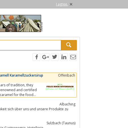
×
I agree.
ramell Karamellzuckersirup
Offenbach
of tradition, they
 renowned and certified
caramel for the food
Albaching
hkeit sich über uns und unsere Produkte zu
Sulzbach (Taunus)
onomie, Hotellerie,