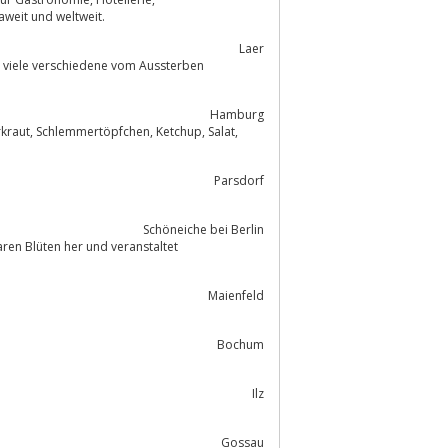
, Event- und Travel-Catering her: bundesweit, europaweit und weltweit.
Laer
 viele verschiedene vom Aussterben
Hamburg
Parsdorf
Schöneiche bei Berlin
aren Blüten her und veranstaltet
Maienfeld
Bochum
Ilz
Gossau