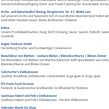
Gemeinschaftsverpflegung
Arche- und Naturlandhof Büning, Borghorster Str. 67, 48366 Laer
Auf unserem Arche und Naturland Hof im noerdlichen Muensterland halten wir
bedrohten Haustierrassen. Bunte Bentheimer Schweine
Kühne
Unsere ProduktweltGurken, Essig, Senf, Dressing, Sauce, Saucen, Rotkohl, Sauerkraut, Schlemmertöpfchen, Ketchup, Salat,
Grünkohl
Kugler Feinkost GmbH
Herstellung frischer und hochwertiger Convenience.
Manufaktur von Blythen − essbare Blüten | Blütenkochkurse | Blüten-Dinner
Die Manufaktur von Blythen von Martina Kabitzsch stellt Spezialitäten aus essb
Blütenkochkurse und Blüten-Dinner.
Calörtscher's Delikatessen
Qualität, Knowhow, Delikatessen, Lebensmittel, koga-guat.ch, koga, guat,
FFS Fresh Food Services
Feinkost- & Gastronomie-Großhandel, Großhandel für Feinkost
Gasthaus Haberl und Fink's Delikatessen
Gasthaus Haberl und Fink's Delikatessen - Herzlich Willkommen
Gebrüder Eberle AG Shop