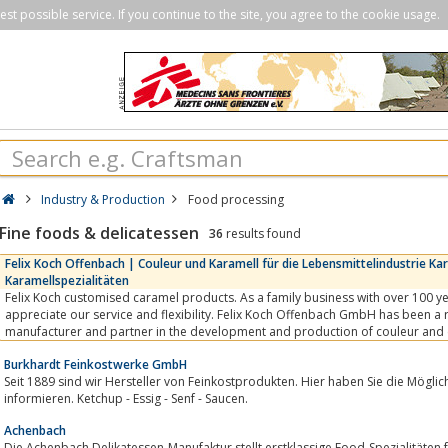
st possible service. If you continue to the site, you agree to the cookie usage.
Industry & Production
Food processing
Fine foods & delicatessen
36
results found
Felix Koch Offenbach | Couleur und Karamell für die Lebensmittelindustrie Ka
Karamellspezialitäten
Felix Koch customised caramel products. As a family business with over 100 years 
appreciate our service and flexibility. Felix Koch Offenbach GmbH has been a
manufacturer and partner in the development and production of couleur and 
industry since 1904. Our dedicated team...
Burkhardt Feinkostwerke GmbH
Seit 1889 sind wir Hersteller von Feinkostprodukten. Hier haben Sie die Möglic
informieren. Ketchup - Essig - Senf - Saucen.
Achenbach
Die Achenbach Delikatessen-Manufaktur stellt erstklassige Food-Spezialitäten für Gastr