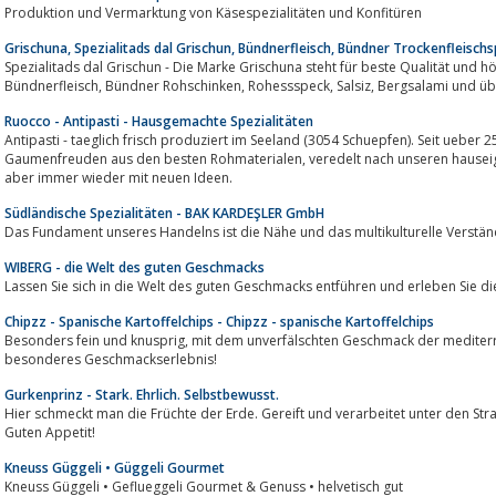
Produktion und Vermarktung von Käsespezialitäten und Konfitüren
Grischuna, Spezialitads dal Grischun, Bündnerfleisch, Bündner Trockenfleischs
Spezialitads dal Grischun - Die Marke Grischuna steht für beste Qualität und h
Bündnerfleisch, Bündner Rohschinken, Roh
Ruocco - Antipasti - Hausgemachte Spezialitäten
Antipasti - taeglich frisch produziert im Seeland (3054 Schuepfen). Seit ueber 
Gaumenfreuden aus den besten Rohmaterialen, veredelt nach unseren hauseigenen Rezepten. Ohne jegliche Zusatzstoffe,
aber immer wieder mit neuen Ideen.
Südländische Spezialitäten - BAK KARDEŞLER GmbH
Das Fundament unseres Handelns ist die Nähe und das multikulturelle Verstän
WIBERG - die Welt des guten Geschmacks
Lassen Sie sich in die Welt des guten Geschmacks entführen und erleben Sie di
Chipzz - Spanische Kartoffelchips - Chipzz - spanische Kartoffelchips
Besonders fein und knusprig, mit dem unverfälschten Geschmack der mediterranen Küche, sind unsere Edel-Chips ein
besonderes Geschmackserlebnis!
Gurkenprinz - Stark. Ehrlich. Selbstbewusst.
Hier schmeckt man die Früchte der Erde. Gereift und verarbeitet unter den S
Guten Appetit!
Kneuss Güggeli • Güggeli Gourmet
Kneuss Güggeli • Geflueggeli Gourmet & Genuss • helvetisch gut