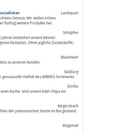
pezialitäten
Landquart
öchsten Genuss: Wir stellen echtes
essspeck, Salsiz, Bergsalami und über fünfzig weitere Produkte her.
Schüpfen
25 Jahren entstehen unsere kleinen
Mannheim
dnis zu unseren Kunden.
Salzburg
e genussvolle Vielfalt des WIBERG Sortiments
Görlitz
Stegersbach
trahlen der pannonischen Sonne im Burgenland.
Mägenwil