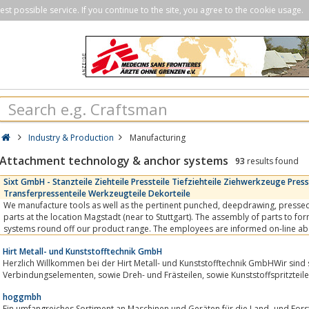
st possible service. If you continue to the site, you agree to the cookie usage.
Industry & Production
Manufacturing
Attachment technology & anchor systems
93
results found
Sixt GmbH - Stanzteile Ziehteile Pressteile Tiefziehteile Ziehwerkzeuge P
Transferpressenteile Werkzeugteile Dekorteile
We manufacture tools as well as the pertinent punched, deepdrawing, pressed, bent and progressive
parts at the location Magstadt (near to Stuttgart). The assembly of parts to 
systems round off our product range. The employees are informed on-line ab
operations and are equipped with all...
Hirt Metall- und Kunststofftechnik GmbH
Herzlich Willkommen bei der Hirt Metall- und Kunststofftechnik GmbHWir sind s
Verbindungselementen, sowie Dreh- und Frästeilen, sowie Kunststoffspritzte
hoggmbh
Ein umfangreiches Sortiment an Maschinen und Geräten für die Land- und Forst