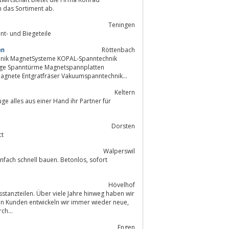
ehr runden das Sortiment ab.
Teningen
von Rohrbefestigungen, Freileitungsmaterial sowie Stanz-, Preß-, Kant- und Biegeteile
en
Röttenbach
k MagnetSysteme KOPAL-Spanntechnik
uge Spanntürme Magnetspannplatten
gnete Entgratfräser Vakuumspanntechnik
Keltern
Dorsten
ct
Walperswil
 schnell bauen. Betonlos, sofort
Hövelhof
nsstanzteilen. Über viele Jahre hinweg haben wir
ch...
Engen