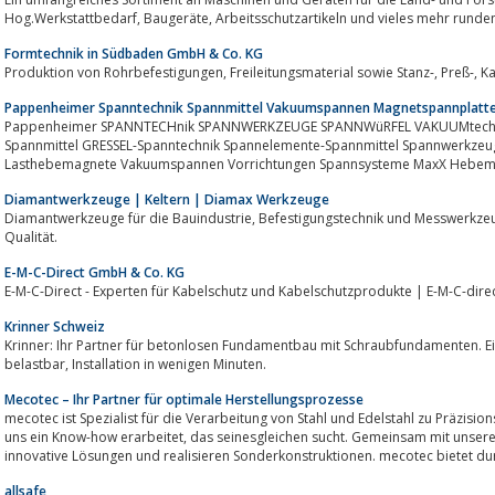
Hog.Werkstattbedarf, Baugeräte, Arbeitsschutzartikeln und vieles m
Formtechnik in Südbaden GmbH & Co. KG
Produktion 
Pappenheimer Spanntechnik Spannmittel Vakuumspannen Magnetspannplatt
Pappenheimer SPANNTECHnik SPANNWERKZEUGE SPANNWüRFEL VAKUUMtechni
Spannmittel GRESSEL-Spanntechnik Spannelemente-Spannmittel Spannwerkze
Lasthebemagnete Vakuumspannen Vorrichtungen Spannsysteme MaxX Hebema
Vakuumpumpen...
Diamantwerkzeuge | Keltern | Diamax Werkzeuge
Diamantwerkzeuge für die Bauindustrie, Befestigungstechnik und Messwerkzeuge alles aus einer Hand ihr Partner für
Qualität.
E-M-C-Direct GmbH & Co. KG
E-M-C-Direct - Experten für Kabelschutz und Kabelschutzprodukte | E-M-C-dire
Krinner Schweiz
Krinner: Ihr Partner für betonlosen Fundamentbau mit Schraubfundamenten. Einfach
belastbar, Installation in wenigen Minuten.
Mecotec – Ihr Partner für optimale Herstellungsprozesse
mecotec ist Spezialist für die Verarbeitung von Stahl und Edelstahl zu Präzisio
uns ein Know-how erarbeitet, das seinesgleichen sucht. Gemeinsam mit unseren Kunden entwickeln wir immer wieder neue,
innovative Lösungen und realisieren Sonderkonstruktionen. mecotec bietet dur
allsafe