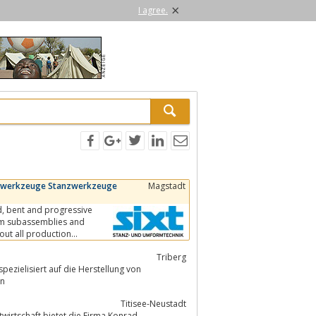
×
I agree.
resswerkzeuge Stanzwerkzeuge
Magstadt
form subassemblies and
out all production
Triberg
pezielisiert auf die Herstellung von
ilen
Titisee-Neustadt
wirtschaft bietet die Firma Konrad