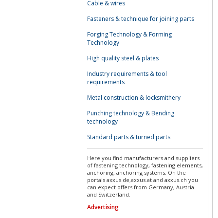
Cable & wires
Fasteners & technique for joining parts
Forging Technology & Forming
Technology
High quality steel & plates
Industry requirements & tool
requirements
Metal construction & locksmithery
Punching technology & Bending
technology
Standard parts & turned parts
Here you find manufacturers and suppliers
of fastening technology, fastening elements,
anchoring, anchoring systems. On the
portals axxus.de,axxus.at and axxus.ch you
can expect offers from Germany, Austria
and Switzerland.
Advertising