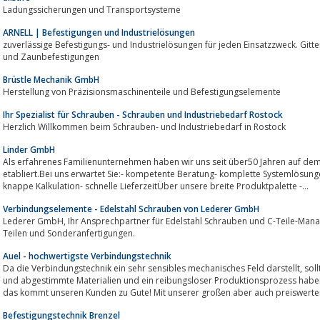
Ladungssicherungen und Transportsysteme
ARNELL | Befestigungen und Industrielösungen
zuverlässige Befestigungs- und Industrielösungen für jeden Einsatzzweck. Gitterrostbefestigun
und Zaunbefestigungen
Brüstle Mechanik GmbH
Herstellung von Präzisionsmaschinenteile und Befestigungselemente
Ihr Spezialist für Schrauben - Schrauben und Industriebedarf Rostock
Herzlich Willkommen beim Schrauben- und Industriebedarf in Rostock
Linder GmbH
Als erfahrenes Familienunternehmen haben wir uns seit über50 Jahren auf dem
etabliert.Bei uns erwartet Sie:- kompetente Beratung- komplette Systemlösunge
knappe Kalkulation- schnelle LieferzeitÜber unsere breite Produktpalette -...
Verbindungselemente - Edelstahl Schrauben von Lederer GmbH
Lederer GmbH, Ihr Ansprechpartner für Edelstahl Schrauben und C-Teile-Management. TÜV geprüfte Qualität bei allen DIN
Teilen und Sonderanfertigungen.
Auel - hochwertigste Verbindungstechnik
Da die Verbindungstechnik ein sehr sensibles mechanisches Feld darstellt, sollte an ihr nicht gespart werden! Hochwertige
und abgestimmte Materialien und ein reibungsloser Produktionsprozess haben
das kommt unseren Kunden zu Gute! Mit unserer großen aber auch preiswerten
Befestigungstechnik Brenzel