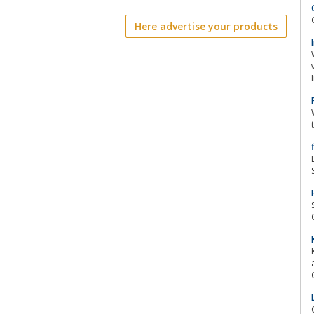
Here advertise your products
D
K
Coheren