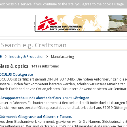
st possible service. If you continue to the site, you agree to the cookie usage.
Industry & Production
Manufacturing
lass & optics
141
results found
OCULUS Optikgeräte
OCULUS ist zertifiziert gemäß DIN EN ISO 13485. Die hohen Anforderungen dies
nsere Kunden fachkompetent beraten werden, schulen wir unsere Mitarbeiter. In über 75 Ländern werden OCULUS-Produkte
durch Fachhändler vor Ort angeboten. Für unsere Anwender bieten wir Seminare
Glasapparatebau und Laborbedarf aus 37079 Göttingen
Unser erfahrenes Fachunternehmen ist flexibel und stellt individuelle Lösungen
Sie sich von uns beraten!Glasapparatebau und Laborbedarf aus 37079 Götting
Stürmann's Glasgravur auf Gläsern + Tassen.
s dem Glashandwerk kommend, gravieren wir für Sie Namen, Glückwünsche & Sprüche auf Gläser, Geschenkartikel &
Porzellantassen. Wir sind vertreten auf Weihnachtsmärkten & Messen wie der Creativa i