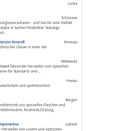
Lucka
Schönsee
alglasverarbeiter - und das für eine Vielfalt
äbe in Sachen Flexibilität. Ständige
t...
Kerstin Amarell
Ilmenau
chnischer Gläser in einer der
Mittweida
n, Faserbündeln und Kapillaren für Standard- und ...
Hanau
 natürlichem und synthetischem
Bingen
osmetik,Öl-Essig,
Komponenten
Lübeck