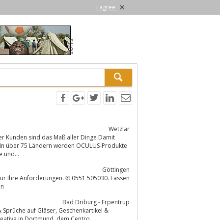
×
I agree.
Wetzlar
er Kunden sind das Maß aller Dinge Damit
 und...
Göttingen
 für Ihre Anforderungen. ✆ 0551 505030. Lassen
en
Bad Driburg - Erpentrup
n Dortmund, dem Centro