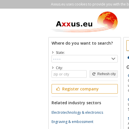
Axxus.eu uses cookies to provide you with the be
Where do you want to search?
State:
G
City:
Refresh city
u
Register company
Related industry sectors
Electrotechnology & electronics
Engraving & embossment
Au