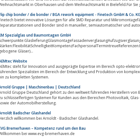
Weihnachtsmarkt in Oberhausen und dem Weihnachtsmarkt in Bielefeld.Für Sie gr
Flip chip bonder / die bonder / BGA rework equipment - Finetech GmbH & Co. K
Finetech bietet innovative Lösungen für alle SMD Reparatur und Mikromontagefä
Reparaturstationen und Bonder sind in manueller, s
KM Spezialglas und Baumontagen GmbH
Schwerpunkte:GlaslieferungGlasmontageFassadenverglasungAufzugsverglasu
Stärken:FlexibilitätSchnelligkeitKompetenzFachpersonalTermintreueReferenzen:
gebogene Gläser)...
AEMtec Website
AEMtec steht für Innovation und ausgeprägte Expertise im Bereich opto-elektro
führenden Spezialisten im Bereich der Entwicklung und Produktion von komple
hin zu kompletten Systemen.
Arnold Gruppe | Maschinenbau | Deutschland
Arnold Gruppe Deutschland gehört zu den weltweit führenden Herstellern von Brennern, Werkzeugen und Ma-sc
u schlüsselfertigen Systemen für Kunden aus den Bereichen Photovoltaik, Glas- und Quarzglasverarbeitung, der Faseroptik
sowie der Automobilherstellung.
Arnoldt Badischer Glashandel
Herzlich willkommen bei Arnoldt - Badischer Glashandel.
EVG Bremerhaven – Kompetenz rund um den Bau
Willkommen bei www.evg-bremerhaven.de