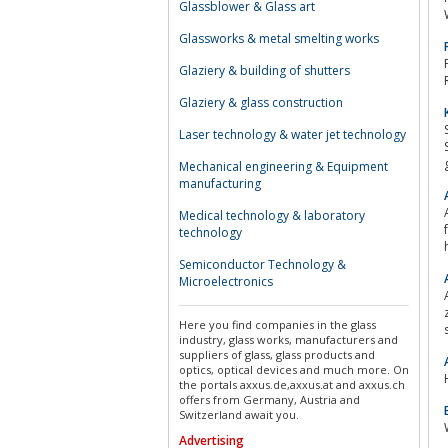
Glassblower & Glass art
Glassworks & metal smelting works
Glaziery & building of shutters
Glaziery & glass construction
Laser technology & water jet technology
Mechanical engineering & Equipment
manufacturing
Medical technology & laboratory
technology
Semiconductor Technology &
Microelectronics
z
Here you find companies in the glass
industry, glass works, manufacturers and
suppliers of glass, glass products and
optics, optical devices and much more. On
the portals axxus.de,axxus.at and axxus.ch
offers from Germany, Austria and
Switzerland await you.
Advertising