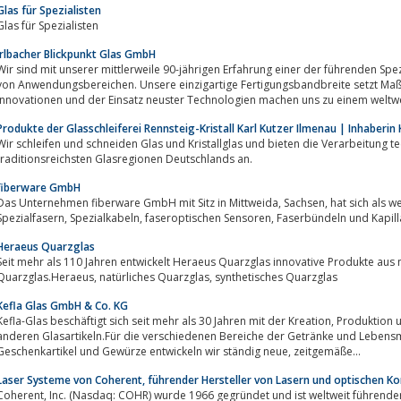
Glas für Spezialisten
Glas für Spezialisten
Irlbacher Blickpunkt Glas GmbH
Wir sind mit unserer mittlerweile 90-jährigen Erfahrung einer der führenden Spezi
von Anwendungsbereichen. Unsere einzigartige Fertigungsbandbreite setzt Maßst
Innovationen und der Einsatz neuster Technologien machen uns zu einem weltwei
Produkte der Glasschleiferei Rennsteig-Kristall Karl Kutzer Ilmenau | Inhaberin 
Wir schleifen und schneiden Glas und Kristallglas und bieten die Verarbeitung te
traditionsreichsten Glasregionen Deutschlands an.
fiberware GmbH
as Unternehmen fiberware GmbH mit Sitz in Mittweida, Sachsen, hat sich als weltweit führender Hersteller von optischen
Spezialfasern, Spezialkabeln, faseroptischen Sensore
Heraeus Quarzglas
Seit mehr als 110 Jahren entwickelt Heraeus Quarzglas innovative Produkte aus
Quarzglas.Heraeus, natürliches Quarzglas, synthetisches Quarzglas
Kefla Glas GmbH & Co. KG
efla-Glas beschäftigt sich seit mehr als 30 Jahren mit der Kreation, Produktion undVertrieb von speziellen Flaschen und
anderen Glasartikeln.Für die verschiedenen Bereiche der Getränke und Lebensmittelindustrie, K
Geschenkartikel und Gewürze entwickeln wir ständig neue, zeitgemäße...
Laser Systeme von Coherent, führender Hersteller von Lasern und optischen 
t, Inc. (Nasdaq: COHR) wurde 1966 gegründet und ist weltweit führender Hersteller von Lasern und optischen