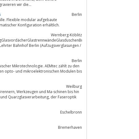
avieren wir die...
G
Berlin
lle. Flexible modular aufgebaute
emiautomatischer und automatischer Konfiguration erhältlich.
Wernberg-Köblitz
ngGlasvordächerGlastrennwändeGlasduschenBrandschutzgläserUnsere
Lehrter Bahnhof Berlin (Aufzugsverglasungen /
Berlin
nischer Mikrotechnologie. AEMtec zählt zu den
xen opto- und mikroelektronischen Modulen bis
Weilburg
hinen bis hin
Eschelbronn
Bremerhaven