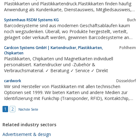
Plastikkarten und Plastikkartendruck.Plastikkarten finden häufig
Anwendung als Kundenkarte, Dienstausweis, Mitgliedsausweis,
Clubausweis, Rabattkarte, Chipkarte, Magnetkarte,
Systemhaus RSDM Systems KG
Buch
usw.Kontaktieren Sie uns, wenn Sie gleich welche Informationen
Barcodesysteme sind aus modernen Geschäftsabläufen kaum
rund um Plastikkarten...
noch wegzudenken. Überall, wo Produkte hergestellt, verteilt,
gelagert oder verkauft werden, gewinnen Barcodesysteme an
Bedeutung. Barcodes helfen Prozesse rationeller, zuverlässiger
Cardcon Systems GmbH | Kartendrucker, Plastikkarten,
Pohlheim
und Arbeit effizient zu machen. RSDM-Systems bietet Ihnen ein
Chipkarten
breite Produktpalette alles...
Plastikkarten, Chipkarten und Magnetkarten individuell
personalisiert. Kartendrucker und -Zubehör &
Verbrauchsmaterial. ✓ Beratung ✓ Service ✓ Direkt
cardwork
Düsseldorf
Wir sind Hersteller von Plastikkarten mit allen technischen
Optionen seit 1999. Wir bieten Karten und andere Medien zur
Identifizierung mit Funkchip (Transponder, RFID), Kontaktchip,
Magnetstreifen, Bar- und QR-Codes. Selbstverständlich stehen
1
2
wir Ihnen auch bei der Konzeptionierung, der Gestaltung und der
Nächste Seite
Versendung Ihrer Karten...
Related industry sectors
Advertisement & design