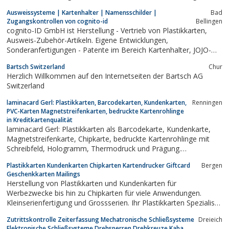
Chipkarten, Magnetstreifenkarten und Transponderkarten
Ausweissysteme | Kartenhalter | Namensschilder |
Bad
individuell bedrucken und kodieren - schnell und effizient mit der
Zugangskontrollen von cognito-id
Bellingen
Software cardfive und einem Zebra...
cognito-ID GmbH ist Herstellung - Vertrieb von Plastikkarten,
Ausweis-Zubehör-Artikeln. Eigene Entwicklungen,
Sonderanfertigungen - Patente im Bereich Kartenhalter, JOJO-
Technik und Lanyards. Unsere Artikel sind made in Germany. Alle
Bartsch Switzerland
Chur
Produkte können kundenspezifisch bedruckt behandelt werden.
Herzlich Willkommen auf den Internetseiten der Bartsch AG
Switzerland
laminacard Gerl: Plastikkarten, Barcodekarten, Kundenkarten,
Renningen
PVC-Karten Magnetstreifenkarten, bedruckte Kartenrohlinge
in Kreditkartenqualität
laminacard Gerl: Plastikkarten als Barcodekarte, Kundenkarte,
Magnetstreifenkarte, Chipkarte, bedruckte Kartenrohlinge mit
Schreibfeld, Hologramm, Thermodruck und Prägung.
Kreditkartenqualität made in Germany
Plastikkarten Kundenkarten Chipkarten Kartendrucker Giftcard
Bergen
Geschenkkarten Mailings
Herstellung von Plastikkarten und Kundenkarten für
Werbezwecke bis hin zu Chipkarten für viele Anwendungen.
Kleinserienfertigung und Grossserien. Ihr Plastikkarten Spezialist
aus Bayern
Zutrittskontrolle Zeiterfassung Mechatronische Schließsysteme
Dreieich
Elektronische Schließsysteme Drehsperren Drehkreuze Kaba