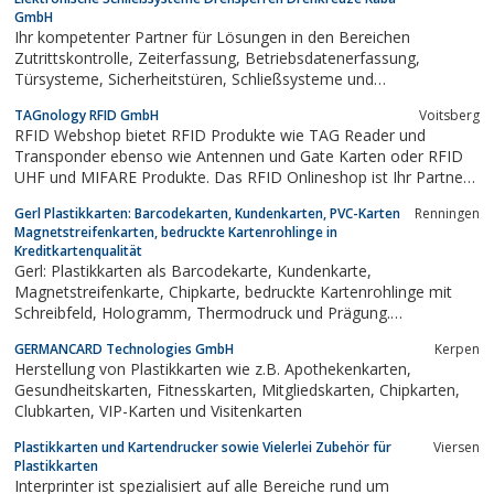
GmbH
Ihr kompetenter Partner für Lösungen in den Bereichen
Zutrittskontrolle, Zeiterfassung, Betriebsdatenerfassung,
Türsysteme, Sicherheitstüren, Schließsysteme und
Systemintegration.Im Rahmen unserer Total Access Strategie
TAGnology RFID GmbH
Voitsberg
stehen wir für gesamtheitliche Lösungen für Sicherheit, Komfort
RFID Webshop bietet RFID Produkte wie TAG Reader und
und Organisation bei Zutritt zu...
Transponder ebenso wie Antennen und Gate Karten oder RFID
UHF und MIFARE Produkte. Das RFID Onlineshop ist Ihr Partner
für RFID Systemintegration und GEN 2 Produkte.
Gerl Plastikkarten: Barcodekarten, Kundenkarten, PVC-Karten
Renningen
Magnetstreifenkarten, bedruckte Kartenrohlinge in
Kreditkartenqualität
Gerl: Plastikkarten als Barcodekarte, Kundenkarte,
Magnetstreifenkarte, Chipkarte, bedruckte Kartenrohlinge mit
Schreibfeld, Hologramm, Thermodruck und Prägung.
Kreditkartenqualität made in Germany
GERMANCARD Technologies GmbH
Kerpen
Herstellung von Plastikkarten wie z.B. Apothekenkarten,
Gesundheitskarten, Fitnesskarten, Mitgliedskarten, Chipkarten,
Clubkarten, VIP-Karten und Visitenkarten
Plastikkarten und Kartendrucker sowie Vielerlei Zubehör für
Viersen
Plastikkarten
Interprinter ist spezialisiert auf alle Bereiche rund um