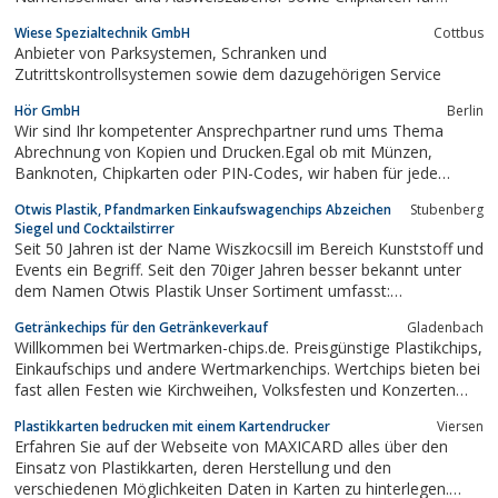
Mitarbeiterausweise.
Wiese Spezialtechnik GmbH
Cottbus
Anbieter von Parksystemen, Schranken und
Zutrittskontrollsystemen sowie dem dazugehörigen Service
Hör GmbH
Berlin
Wir sind Ihr kompetenter Ansprechpartner rund ums Thema
Abrechnung von Kopien und Drucken.Egal ob mit Münzen,
Banknoten, Chipkarten oder PIN-Codes, wir haben für jede
Anwendung eine Lösung.Unsere Produktpalette reicht von
Otwis Plastik, Pfandmarken Einkaufswagenchips Abzeichen
Stubenberg
einfachen Kopienzählern für Copy-Shops, über Münzer für die
Siegel und Cocktailstirrer
Selbstbedienung, bis hin zu...
Seit 50 Jahren ist der Name Wiszkocsill im Bereich Kunststoff und
Events ein Begriff. Seit den 70iger Jahren besser bekannt unter
dem Namen Otwis Plastik Unser Sortiment umfasst:
Einkaufswagenchips, Festabzeichen, Pfandmarken,
Getränkechips für den Getränkeverkauf
Gladenbach
Gutscheinmünzen, Jetons, Siegel, Cocktailrührer, Cocktailstirrer,
Willkommen bei Wertmarken-chips.de. Preisgünstige Plastikchips,
Cocktailspieße, Wertmarken,...
Einkaufschips und andere Wertmarkenchips. Wertchips bieten bei
fast allen Festen wie Kirchweihen, Volksfesten und Konzerten
erheblich Vorteile. Mit Getränkechips und Pfandchips erhalten Sie
Plastikkarten bedrucken mit einem Kartendrucker
Viersen
den Umsatz sofort nach dem Kauf für die Getränke - und das
Erfahren Sie auf der Webseite von MAXICARD alles über den
beste viele...
Einsatz von Plastikkarten, deren Herstellung und den
verschiedenen Möglichkeiten Daten in Karten zu hinterlegen.