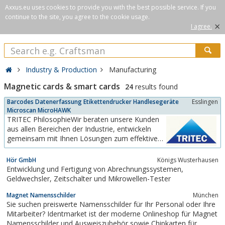
Axxus.eu uses cookies to provide you with the best possible service. If you
continue to the site, you agree to the cookie usage.
×
I agree.
Industry & Production
Manufacturing
Magnetic cards & smart cards
24
results found
Barcodes Datenerfassung Etikettendrucker Handlesegeräte
Esslingen
Microscan MicroHAWK
TRITEC PhilosophieWir beraten unsere Kunden
aus allen Bereichen der Industrie, entwickeln
gemeinsam mit Ihnen Lösungen zum effektiven
sowie wirtschaftlichen Lesen von Barcodes
jeder Art. Während in zunehmenden Maße die
Hör GmbH
Königs Wusterhausen
Anforderungen an das zu lesende
Entwicklung und Fertigung von Abrechnungssystemen,
Datenvolumen steigt, werden die Flächen für die
Geldwechsler, Zeitschalter und Mikrowellen-Tester
Markierung, vor allem im...
Magnet Namensschilder
München
Sie suchen preiswerte Namensschilder für Ihr Personal oder Ihre
Mitarbeiter? Identmarket ist der moderne Onlineshop für Magnet
Namensschilder und Ausweiszubehör sowie Chipkarten für