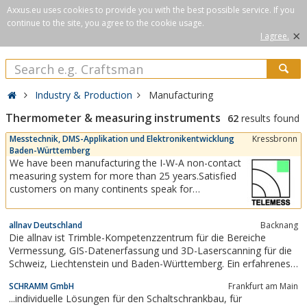
Axxus.eu uses cookies to provide you with the best possible service. If you
continue to the site, you agree to the cookie usage.
×
I agree.
Industry & Production
Manufacturing
Thermometer & measuring instruments
62
results found
Messtechnik, DMS-Applikation und Elektronikentwicklung
Kressbronn
Baden-Württemberg
We have been manufacturing the I-W-A non-contact
measuring system for more than 25 years.Satisfied
customers on many continents speak for
themselves - whether for quality assurance or
prevention or for daily work with the highest
allnav Deutschland
Backnang
accuracy. The modern measuring technology from
Die allnav ist Trimble-Kompetenzzentrum für die Bereiche
TELEMESS GmbH offers you solutions for many
Vermessung, GIS-Datenerfassung und 3D-Laserscanning für die
areas of...
Schweiz, Liechtenstein und Baden-Württemberg. Ein erfahrenes
Team von Fachspezialisten garantiert Ihnen kompetente
SCHRAMM GmbH
Frankfurt am Main
Beratung, Support und Service für Vermessungsgeräte und
...individuelle Lösungen für den Schaltschrankbau, für
weitere Lösungen von Trimble. Das...