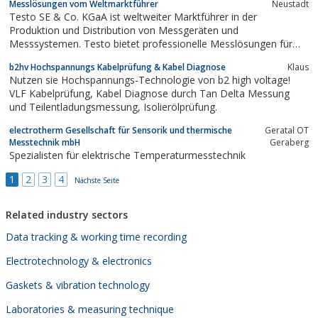
Messlösungen vom Weltmarktführer
Neustadt
Testo SE & Co. KGaA ist weltweiter Marktführer in der
Produktion und Distribution von Messgeräten und
Messsystemen. Testo bietet professionelle Messlösungen für
fast jede Anwendung.
b2hv Hochspannungs Kabelprüfung & Kabel Diagnose
Klaus
Nutzen sie Hochspannungs-Technologie von b2 high voltage!
VLF Kabelprüfung, Kabel Diagnose durch Tan Delta Messung
und Teilentladungsmessung, Isolierölprüfung.
electrotherm Gesellschaft für Sensorik und thermische
Geratal OT
Messtechnik mbH
Geraberg
Spezialisten für elektrische Temperaturmesstechnik
1
2
3
4
Nächste Seite
Related industry sectors
Data tracking & working time recording
Electrotechnology & electronics
Gaskets & vibration technology
Laboratories & measuring technique