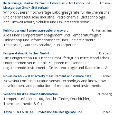
Ihr leistungs- starker Partner in Laborglas - LMS Labor- und
Ilmenau
Messgeräte GmbH Stützerbach
Wir produzieren hochwertige Laborglasgeräte für die chemische
und pharmazeutische Industrie, Petrolchemie, Biotechnologie,
den Umweltschutz, Schulen und Universitäten sowie
Medizintechnik und Milchproduktion.
Kühlkörper und Temperaturregler preiswert
Unterhaching
Alles über Temperaturmanagement und Temperaturregler:
Onlineshop und Informationsseite über Peltierelemente,
Testsockel, Batteriekontakte, Kühlkörper und
Peltierkühlaggregat. Informieren Sie sich hier über die Auswahl an
Feingerätebau K. Fischer GmbH
Drebach
Temperaturregler und zu welchem Zweck sie sich am besten
Die Feingerätebau K. Fischer GmbH fertigt als mittelständisches
eignen.
Unternehmen seitmehr als 60 Jahren messende und
registrierende Instrumente für Meteorologie und Raumklima. Auf
unserer Website findenSie ausführliche Beschreibungen unserer
Novasina AG - water activity measurement and climate data
Lachen
Produkte, alle wichtigen technischen Daten und viele
Novasina combines unique sensor technology and know-how in
Hintergrundinformationen zur...
development and production of measurement instruments
Sensorik für die Gebäudeautomation
Nürnberg
Temperaturfühler pt100, Feuchtefühler, Druckfühler,
Thermoelemente & Co.
Testo SE & Co. KGaA | Professionelle Messgeräte und
Titisee-