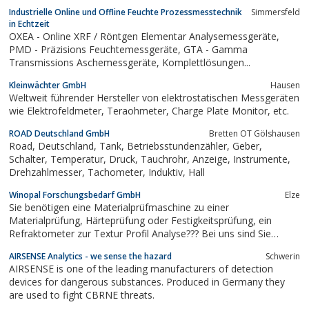
Industrielle Online und Offline Feuchte Prozessmesstechnik
Simmersfeld
in Echtzeit
OXEA - Online XRF / Röntgen Elementar Analysemessgeräte,
PMD - Präzisions Feuchtemessgeräte, GTA - Gamma
Transmissions Aschemessgeräte, Komplettlösungen...
Kleinwächter GmbH
Hausen
Weltweit führender Hersteller von elektrostatischen Messgeräten
wie Elektrofeldmeter, Teraohmeter, Charge Plate Monitor, etc.
ROAD Deutschland GmbH
Bretten OT Gölshausen
Road, Deutschland, Tank, Betriebsstundenzähler, Geber,
Schalter, Temperatur, Druck, Tauchrohr, Anzeige, Instrumente,
Drehzahlmesser, Tachometer, Induktiv, Hall
Winopal Forschungsbedarf GmbH
Elze
Sie benötigen eine Materialprüfmaschine zu einer
Materialprüfung, Härteprüfung oder Festigkeitsprüfung, ein
Refraktometer zur Textur Profil Analyse??? Bei uns sind Sie
genau Richtig!!!!Wir haben den Laborvertrieb auf den Punkt
AIRSENSE Analytics - we sense the hazard
Schwerin
gebracht!PunktlandungWinopal Forschungsbedarf ist Spezialist
AIRSENSE is one of the leading manufacturers of detection
für den Vertrieb von Labor- und...
devices for dangerous substances. Produced in Germany they
are used to fight CBRNE threats.