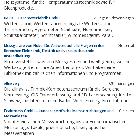
Heizsysteme, für die Temperaturmesstechnik sowie für
Blechprodukte.
BARIGO Barometerfabrik GmbH
Villingen-Schwenningen
Wetterstation, Wetterstationen, digitale Wetterstation,
Thermometer, Hygrometer, Schiffsuhr, Höhenmesser,
Schiffsbarometer, Schrittzähler, Windmessgerät, Para-
Höhenmesser, Kompasse, Kompass, Compass, Altimeter,
Messgeräte von Fluke: Die Antwort auf alle Fragen in den
Glottertal
Barograph, Barograf, Clinometer, Höhenmesser für
Bereichen Elektronik, Elektrik und vorausschauende
Fallschirmspringer, Glasen-Uhr, Sportuhr,...
Instandhaltung
Fluke versteht etwas von Messgeräten und weiß genau, welche
Werkzeuge Sie für Ihre Arbeit benötigen. Wir haben eine
Bibliothek mit zahlreichen Informationen und Programmen
zusammengestellt, die für Ihren Erfolg konzipiert wurden.
allnav ag
Othmarsingen
Die allnav ist Trimble-Kompetenzzentrum für die Bereiche
Vermessung, GIS-Datenerfassung und 3D-Laserscanning für die
Schweiz, Liechtenstein und Baden-Württemberg. Ein erfahrenes
Team von Fachspezialisten garantiert Ihnen kompetente
Exaktmess GmbH – kundenspezifische Messvorrichtungen und
Gleichen
Beratung, Support und Service für Vermessungsgeräte und
Messanlagen
weitere Lösungen von Trimble. Das...
Von der einfachen Messvorrichtung bis zur vollautomatischen
Messanlage. Taktile, pneumatische, laser, optische
Messverfahren