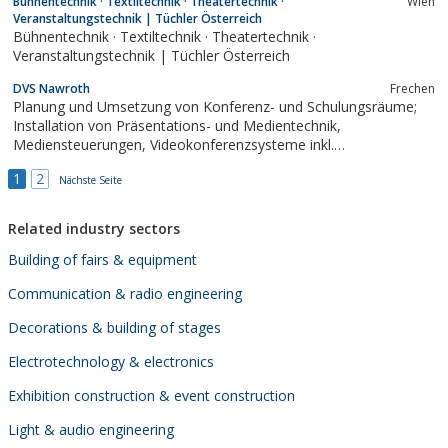
Bühnentechnik · Textiltechnik · Theatertechnik ·
Wien
Veranstaltungstechnik | Tüchler Österreich
Bühnentechnik · Textiltechnik · Theatertechnik ·
Veranstaltungstechnik | Tüchler Österreich
DVS Nawroth
Frechen
Planung und Umsetzung von Konferenz- und Schulungsräume;
Installation von Präsentations- und Medientechnik,
Mediensteuerungen, Videokonferenzsysteme inkl.
Wartungsverträgen; Vertrieb und Service von Beamern,
1
2
Projektionen, Rückprojektionen, LED-Displays, Interactive-
Nächste Seite
Medien, Leinwände, Bildwände, etc.;Vermietung und...
Related industry sectors
Building of fairs & equipment
Communication & radio engineering
Decorations & building of stages
Electrotechnology & electronics
Exhibition construction & event construction
Light & audio engineering