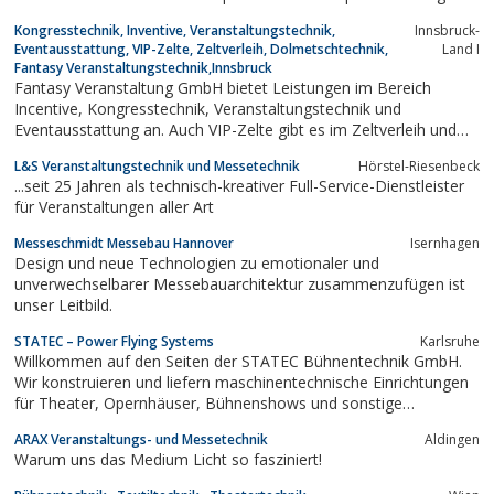
unter rauen Bedingungen.Die Palette unserer etwa 3000
Kongresstechnik, Inventive, Veranstaltungstechnik,
Innsbruck-
Produkte reicht von Schallwandlern über Mikrofone bis zu
Eventausstattung, VIP-Zelte, Zeltverleih, Dolmetschtechnik,
Land I
Hörsprechgarnituren für höchste...
Fantasy Veranstaltungstechnik,Innsbruck
Fantasy Veranstaltung GmbH bietet Leistungen im Bereich
Incentive, Kongresstechnik, Veranstaltungstechnik und
Eventausstattung an. Auch VIP-Zelte gibt es im Zeltverleih und
neben Dolmetschtechnik und Konferenztechnik sind auch
L&S Veranstaltungstechnik und Messetechnik
Hörstel-Riesenbeck
Dolmetscheranlagen und Lichttechnik im Angebot. -
...seit 25 Jahren als technisch-kreativer Full-Service-Dienstleister
für Veranstaltungen aller Art
Messeschmidt Messebau Hannover
Isernhagen
Design und neue Technologien zu emotionaler und
unverwechselbarer Messebauarchitektur zusammenzufügen ist
unser Leitbild.
STATEC – Power Flying Systems
Karlsruhe
Willkommen auf den Seiten der STATEC Bühnentechnik GmbH.
Wir konstruieren und liefern maschinentechnische Einrichtungen
für Theater, Opernhäuser, Bühnenshows und sonstige
Veranstaltungsstätten.
ARAX Veranstaltungs- und Messetechnik
Aldingen
Warum uns das Medium Licht so fasziniert!