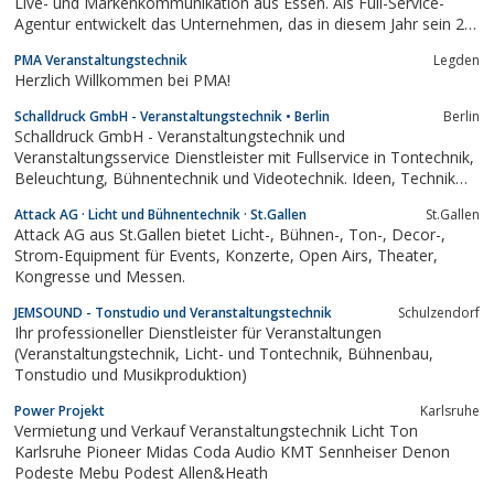
Live- und Markenkommunikation aus Essen. Als Full-Service-
Agentur entwickelt das Unternehmen, das in diesem Jahr sein 20-
jähriges Jubiläum feiern kann, nachhaltige
PMA Veranstaltungstechnik
Legden
Kommunikationslösungen in den Bereichen Messen und
Herzlich Willkommen bei PMA!
Ausstellungen, Events und Kongresse, Mediatektur...
Schalldruck GmbH - Veranstaltungstechnik • Berlin
Berlin
Schalldruck GmbH - Veranstaltungstechnik und
Veranstaltungsservice Dienstleister mit Fullservice in Tontechnik,
Beleuchtung, Bühnentechnik und Videotechnik. Ideen, Technik
und Know-How für Ihre Veranstaltungen und Events.
Attack AG · Licht und Bühnentechnik · St.Gallen
St.Gallen
Produktpräsentation, Messe, Gala, Konferenz, Konzert, DryHire -
Attack AG aus St.Gallen bietet Licht-, Bühnen-, Ton-, Decor-,
Schalldruck GmbH, Berlin
Strom-Equipment für Events, Konzerte, Open Airs, Theater,
Kongresse und Messen.
JEMSOUND - Tonstudio und Veranstaltungstechnik
Schulzendorf
Ihr professioneller Dienstleister für Veranstaltungen
(Veranstaltungstechnik, Licht- und Tontechnik, Bühnenbau,
Tonstudio und Musikproduktion)
Power Projekt
Karlsruhe
Vermietung und Verkauf Veranstaltungstechnik Licht Ton
Karlsruhe Pioneer Midas Coda Audio KMT Sennheiser Denon
Podeste Mebu Podest Allen&Heath