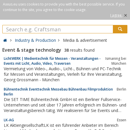
Axxus.eu uses cookies to provide you with the best possible service. If you
continue to the site, you agree to the cookie usage.
×
I agree.
Industry & Production
Media & advertisement
Event & stage technology
38
results found
LichtWERK | Medientechnik für Messen - Veranstaltungen -
Ismaning bei
Events mit Licht, Audio, Video, Traversen
München
Vermietung von Video-, Audio-, Licht-, Bühnen und PC-Technik
für Messen und Veranstaltungen, Verleih für Ihre Veranstaltung,
Georg Grossmann - München
Bühnentechnik Eventtechnik Messebau Bühnenbau Filmproduktion
Berlin
Berlin
Die SET TIME Bühnentechnik GmbH ist ein Berliner Fullservice-
Unternehmen und seit über 17 Jahren erfolgreich im Bühnen- und
Veranstaltungsbereich tätig. Wir realisieren für Sie Events und
Messen.Egal ob Ihre Veranstaltung in Deutschland oder im
LK-AG
Essen
Ausland stattfindet. Wir sind für Sie vor Ort.Vom Beginn der
LK AktiengesellschaftLK ist ein führender Anbieter im Bereich
Planung, über die...