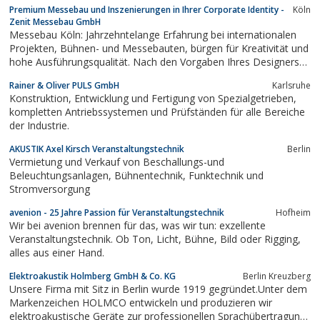
Premium Messebau und Inszenierungen in Ihrer Corporate Identity -
Köln
Zenit Messebau GmbH
Messebau Köln: Jahrzehntelange Erfahrung bei internationalen
Projekten, Bühnen- und Messebauten, bürgen für Kreativität und
hohe Ausführungsqualität. Nach den Vorgaben Ihres Designers
oder nach eigenen Vorschlägen realisieren wir Messestände,
Rainer & Oliver PULS GmbH
Karlsruhe
Marken Inszenierungen, Filmkulissen, Museumseinrichtungen.
Konstruktion, Entwicklung und Fertigung von Spezialgetrieben,
Unser Team (40) von...
kompletten Antriebssystemen und Prüfständen für alle Bereiche
der Industrie.
AKUSTIK Axel Kirsch Veranstaltungstechnik
Berlin
Vermietung und Verkauf von Beschallungs-und
Beleuchtungsanlagen, Bühnentechnik, Funktechnik und
Stromversorgung
avenion - 25 Jahre Passion für Veranstaltungstechnik
Hofheim
Wir bei avenion brennen für das, was wir tun: exzellente
Veranstaltungstechnik. Ob Ton, Licht, Bühne, Bild oder Rigging,
alles aus einer Hand.
Elektroakustik Holmberg GmbH & Co. KG
Berlin Kreuzberg
Unsere Firma mit Sitz in Berlin wurde 1919 gegründet.Unter dem
Markenzeichen HOLMCO entwickeln und produzieren wir
elektroakustische Geräte zur professionellen Sprachübertragung