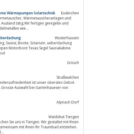
teme Wärmepumpen Solartechnik
Euskirchen
usland tätig.Wir fertigen geregelte und
elmetallen wie...
eberdachung
Wusterhausen
en Motorboot Texas Segel Saunakabine
ool
Grüsch
Straßwalchen
Alpnach Dorf
Waldshut-Tiengen
hen Sie uns in Tiengen. Wir gestaltet mit Ihnen
 gemeinsam mit Ihnen Ihr Traumbad entstehen.
...