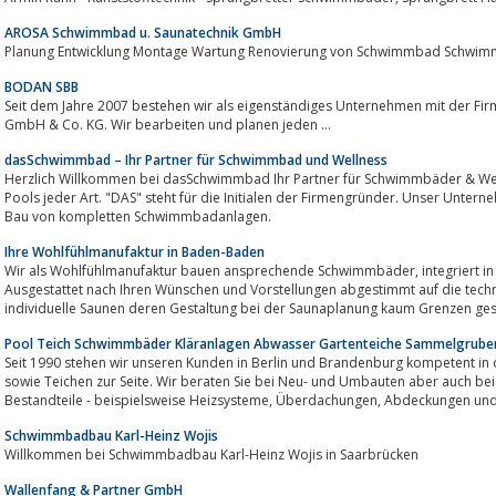
AROSA Schwimmbad u. Saunatechnik GmbH
Planung Entwicklung Montage Wartung Renovierung von Schwimmbad Schwimmt
BODAN SBB
Seit dem Jahre 2007 bestehen wir als eigenständiges Unternehmen mit der
GmbH & Co. KG. Wir bearbeiten und planen jeden ...
dasSchwimmbad – Ihr Partner für Schwimmbad und Wellness
Herzlich Willkommen bei dasSchwimmbad Ihr Partner für Schwimmbäder & Welln
Pools jeder Art. "DAS" steht für die Initialen der Firmengründer. Unser Unter
Bau von kompletten Schwimmbadanlagen.
Ihre Wohlfühlmanufaktur in Baden-Baden
Wir als Wohlfühlmanufaktur bauen ansprechende Schwimmbäder, integriert in Ihren Garten oder Ihre Schwimmhalle.
Ausgestattet nach Ihren Wünschen und Vorstellungen abgestimmt auf die tec
individuelle Saunen deren Gestaltung bei der Saunaplanung kaum Grenzen geset
Pool Teich Schwimmbäder Kläranlagen Abwasser Gartenteiche Sammelgruben
Seit 1990 stehen wir unseren Kunden in Berlin und Brandenburg kompetent in
sowie Teichen zur Seite. Wir beraten Sie bei Neu- und Umbauten aber auch be
Bestandteile - beispielsweise Heizs
Schwimmbadbau Karl-Heinz Wojis
Willkommen bei Schwimmbadbau Karl-Heinz Wojis in Saarbrücken
Wallenfang & Partner GmbH