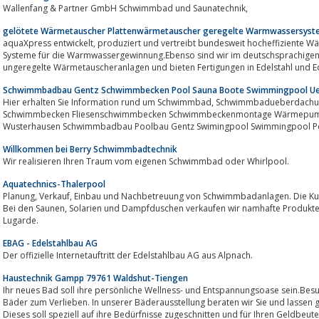
Wallenfang & Partner GmbH Schwimmbad und Saunatechnik,
gelötete Wärmetauscher Plattenwärmetauscher geregelte Warmwassersys
aquaXpress entwickelt, produziert und vertreibt bundesweit hocheffiziente Wärmetauscher, Wärmetauscheranlagen und
Systeme für die Warmwassergewinnung.Ebenso sind wir im deutschsprachigen A
ungeregelte Wärmetauscheranlagen und bieten Fertigungen in Edelstahl und Ed
Schwimmbadbau Gentz Schwimmbecken Pool Sauna Boote Swimmingpool U
Hier erhalten Sie Information rund um Schwimmbad, Schwimmbadueberdachung, Sauna, Boote, Solarium. ueberdachung
Schwimmbecken Fliesenschwimmbecken Schwimmbeckenmontage Wärmepump
Wusterhausen Schwimmbadbau Poolbau Gentz Swimingpool Swimmingpool P
Willkommen bei Berry Schwimmbadtechnik
Wir realisieren Ihren Traum vom eigenen Schwimmbad oder Whirlpool.
Aquatechnics-Thalerpool
Planung, Verkauf, Einbau und Nachbetreuung von Schwimmbadanlagen. Die Kundenzufriedenheit ist unser oberstes Gebot.
Bei den Saunen, Solarien und Dampfduschen verkaufen wir namhafte Produkte.Grosse Auswahl bei Gartenhaueser von
Lugarde.
EBAG - Edelstahlbau AG
Der offizielle Internetauftritt der Edelstahlbau AG aus Alpnach.
Haustechnik Gampp 79761 Waldshut-Tiengen
Ihr neues Bad soll ihre persönliche Wellness- und Entspannungsoase sein.Besuc
Bäder zum Verlieben. In unserer Bäderausstellung beraten wir Sie und lassen
Dieses soll speziell auf ihre Bedürfnisse zugeschnitten und für Ihren Geldbeutel