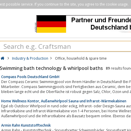
st possible service. If you continue to the site, you agree to the cookie usage.
Industry & Production
Office, household & spare time
Swimming bath technology & whirlpool baths
89
results foun
Compass Pools Deutschland GmbH
Der Compass Ceramic Swimmingpool von Ihrem Händler in Deutschland! Bei F
Mitarbeiter. Compass Swimmingpools sind Fertigbecken aus Ceramic, dem besten Material für den Poolbau. Die Farben
bleiben lange echt und die Oberfläche
Home Wellness Kontor, Außenwhirlpool Sauna und Infrarot-Wärmekabinen
Egal ob Outdoor Whirlpool in rund oder eckig, Infrarot- oder Design-Sauna aus Zedern- oder Pinienholz oder Wärmekabine,
Infrarotkabine und Infrarot-Wärmekabine von 1-4 Personen, bei Home Wellness Kontor erhalten Sie Ihre Heim Sauna, den
Außenwhirlpool und die Infrarotkabine als Bausatz bequem online. Ebenso da
Armin Rahn Kunststofftechnik