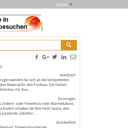
×
I agree.
d
Auerbach
ragen wenden Sie sich an die kompetenten
 ist robust gegen Salz, Chlor, Ozon und ähnliches. Für Ihre...
Dormagen
s passende Zubehör...
Breckerfeld
Armin Rahn - Kunststofftechnik - Sprungbretter Schwimmbäder, Sprungbrett Hallenbad, Schwimmbadgeräte