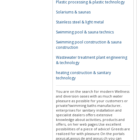
Plastic processing & plastic technology
Solariums & saunas
Stainless steel & light metal
Swimming pool & sauna technics
Swimming pool construction & sauna
construction
Wastewater treatment plant engineering
& technology
heating construction & sanitary
technology
You are on the search for modern Wellness
and diversion oases with as much water
pleasure as possible for your customers or
private?swimming baths manufacturer,
enterprises for sanitary installation and
specialist dealers offers extensive
knowledge about activities, products and
offers, on her web pages.Use excellent
possibilities of a piece of advice! Greeds are
realized for with pleasure.On the portals
axxus.at,axxus.de and axxus.ch you can