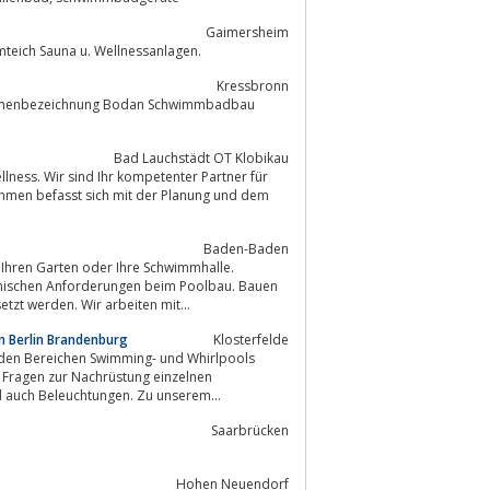
Gaimersheim
eich Sauna u. Wellnessanlagen.
Kressbronn
 Firmenbezeichnung Bodan Schwimmbadbau
Bad Lauchstädt OT Klobikau
ess. Wir sind Ihr kompetenter Partner für
nehmen befasst sich mit der Planung und dem
Baden-Baden
hnischen Anforderungen beim Poolbau. Bauen
zt werden. Wir arbeiten mit...
 Berlin Brandenburg
Klosterfelde
 den Bereichen Swimming- und Whirlpools
i Fragen zur Nachrüstung einzelnen
ysteme, Überdachungen, Abdeckungen und auch Beleuchtungen. Zu unserem...
Saarbrücken
Hohen Neuendorf