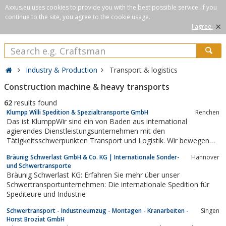
Axxus.eu uses cookies to provide you with the best possible service. If you
continue to the site, you agree to the cookie usage.
×
I agree.
Industry & Production
Transport & logistics
Construction machine & heavy transports
62
results found
Klumpp Willi Spedition & Spezialtransporte GmbH
Renchen
Das ist KlumppWir sind ein von Baden aus international
agierendes Dienstleistungsunternehmen mit den
Tätigkeitsschwerpunkten Transport und Logistik. Wir bewegen
nicht nur Güter: von A wie Amsterdam nach B wie Budapest. Wir
Bräunig Schwerlast GmbH & Co. KG | Internationale Sonder-
Hannover
bewegen auch unsere Kunden: mit einer ungewohnten
und Schwertransporte
Leidenschaft für alles, was mit Frachten, Terminen und...
Bräunig Schwerlast KG: Erfahren Sie mehr über unser
Schwertransportunternehmen: Die internationale Spedition für
Spediteure und Industrie
Schwertransport - Industrieumzug - Montagen - Kranarbeiten -
Singen
Horst Broziat GmbH