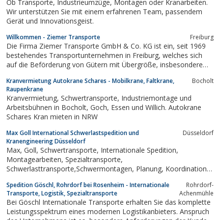
Ob Transporte, Industrieumzüge, Montagen oder Kranarbeiten.
Wir unterstützen Sie mit einem erfahrenen Team, passendem
Gerät und Innovationsgeist.
Willkommen - Ziemer Transporte
Freiburg
Die Firma Ziemer Transporte GmbH & Co. KG ist ein, seit 1969
bestehendes Transportunternehmen in Freiburg, welches sich
auf die Beförderung von Gütern mit Übergröße, insbesondere
Maschinen und ...
Kranvermietung Autokrane Schares - Mobilkrane, Faltkrane,
Bocholt
Raupenkrane
Kranvermietung, Schwertransporte, Industriemontage und
Arbeitsbühnen in Bocholt, Goch, Essen und Willich. Autokrane
Schares Kran mieten in NRW
Max Goll International Schwerlastspedition und
Düsseldorf
Kranengineering Düsseldorf
Max, Goll, Schwertransporte, Internationale Spedition,
Montagearbeiten, Spezialtransporte,
Schwerlasttransporte,Schwermontagen, Planung, Koordination,
Qualität,LKW, Sattel, Telesattel, Semitieflader, Tieflader,
Spedition Göschl, Rohrdorf bei Rosenheim - Internationale
Rohrdorf-
Kessel,Tiefbettbrücken, Schwerlastmodule
Transporte, Logistik, Spezialtransporte
Achenmühle
Bei Göschl Internationale Transporte erhalten Sie das komplette
Leistungsspektrum eines modernen Logistikanbieters. Anspruch