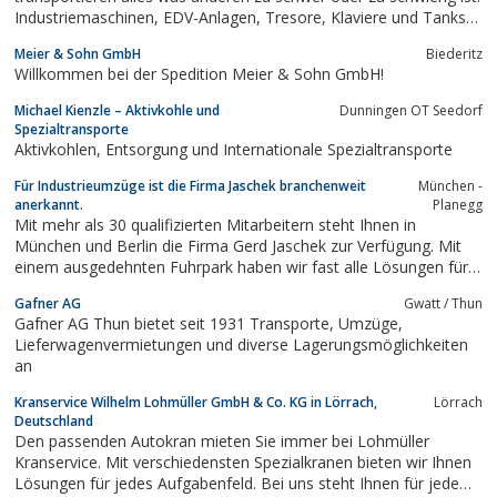
Industriemaschinen, EDV-Anlagen, Tresore, Klaviere und Tanks
sind nur einige Beispiele dafür.Daneben gibt es auch einen
Meier & Sohn GmbH
Biederitz
Umzugsservice für privat und Gewerbe, sowie Lagerung von
Willkommen bei der Spedition Meier & Sohn GmbH!
Hausrat, Maschinen und Akten...
Michael Kienzle – Aktivkohle und
Dunningen OT Seedorf
Spezialtransporte
Aktivkohlen, Entsorgung und Internationale Spezialtransporte
Für Industrieumzüge ist die Firma Jaschek branchenweit
München -
anerkannt.
Planegg
Mit mehr als 30 qualifizierten Mitarbeitern steht Ihnen in
München und Berlin die Firma Gerd Jaschek zur Verfügung. Mit
einem ausgedehnten Fuhrpark haben wir fast alle Lösungen für
Maschinentransporte, Fabrikumzüge, Firmenverlagerungen und
Gafner AG
Gwatt / Thun
dergleichen.
Gafner AG Thun bietet seit 1931 Transporte, Umzüge,
Lieferwagenvermietungen und diverse Lagerungsmöglichkeiten
an
Kranservice Wilhelm Lohmüller GmbH & Co. KG in Lörrach,
Lörrach
Deutschland
Den passenden Autokran mieten Sie immer bei Lohmüller
Kranservice. Mit verschiedensten Spezialkranen bieten wir Ihnen
Lösungen für jedes Aufgabenfeld. Bei uns steht Ihnen für jede