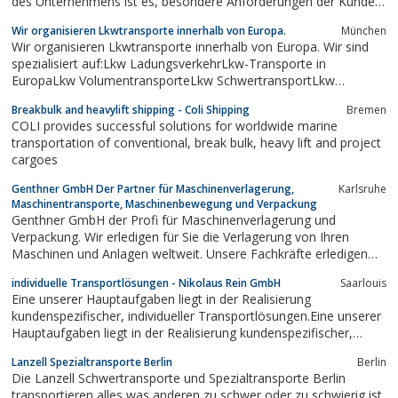
des Unternehmens ist es, besondere Anforderungen der Kunden
zu erkennen und optimale Lösungen zu bieten, für den Erfolg der
Wir organisieren Lkwtransporte innerhalb von Europa.
München
Kunden und Partner...
Wir organisieren Lkwtransporte innerhalb von Europa. Wir sind
spezialisiert auf:Lkw LadungsverkehrLkw-Transporte in
EuropaLkw VolumentransporteLkw SchwertransportLkw
Linienverkehr mit Jumbo-Wechselbehältern. Wir sind der
Breakbulk and heavylift shipping - Coli Shipping
Bremen
kompetente Partner, wenn es darum geht, Logistikprojekte
COLI provides successful solutions for worldwide marine
termingerecht und zuverlässig umzusetzen.
transportation of conventional, break bulk, heavy lift and project
cargoes
Genthner GmbH Der Partner für Maschinenverlagerung,
Karlsruhe
Maschinentransporte, Maschinenbewegung und Verpackung
Genthner GmbH der Profi für Maschinenverlagerung und
Verpackung. Wir erledigen für Sie die Verlagerung von Ihren
Maschinen und Anlagen weltweit. Unsere Fachkräfte erledigen
den Abbau, erstellen Kollilisten/Versandlisten und erstellen, wenn
individuelle Transportlösungen - Nikolaus Rein GmbH
Saarlouis
nötig die Zollpapiere. Sie erhalten durch uns Projektgerechte
Eine unserer Hauptaufgaben liegt in der Realisierung
Verpackung/Vakuumverpackung...
kundenspezifischer, individueller Transportlösungen.Eine unserer
Hauptaufgaben liegt in der Realisierung kundenspezifischer,
individueller Transportlösungen.Um allen Anforderungen unserer
Lanzell Spezialtransporte Berlin
Berlin
Kunden gerecht zu werden, verfügen wir über eine große
Die Lanzell Schwertransporte und Spezialtransporte Berlin
Auswahl an Spezialequipment....
transportieren alles was anderen zu schwer oder zu schwierig ist.