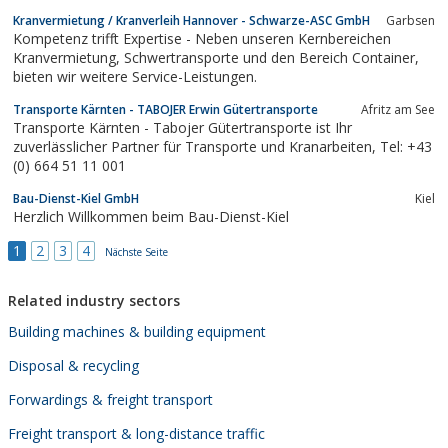
Last und jede Hubhöhe der exakt passende Autokran zur
Kranvermietung / Kranverleih Hannover - Schwarze-ASC GmbH
Garbsen
Verfügung.
Kompetenz trifft Expertise - Neben unseren Kernbereichen
Kranvermietung, Schwertransporte und den Bereich Container,
bieten wir weitere Service-Leistungen.
Transporte Kärnten - TABOJER Erwin Gütertransporte
Afritz am See
Transporte Kärnten - Tabojer Gütertransporte ist Ihr
zuverlässlicher Partner für Transporte und Kranarbeiten, Tel: +43
(0) 664 51 11 001
Bau-Dienst-Kiel GmbH
Kiel
Herzlich Willkommen beim Bau-Dienst-Kiel
1
2
3
4
Nächste Seite
Related industry sectors
Building machines & building equipment
Disposal & recycling
Forwardings & freight transport
Freight transport & long-distance traffic