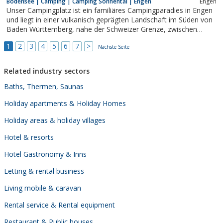
Bodensee | Camping | Camping Sonnental | Engen
Engen
Südbaden mit Werkstatt und Zubehör befindet sich im
Unser Campingplatz ist ein familiäres Campingparadies in Engen
Dreiländereck in unmittelbarer Grenznähe von Basel und zur...
und liegt in einer vulkanisch geprägten Landschaft im Süden von
Baden Württemberg, nahe der Schweizer Grenze, zwischen
Schwarzwald und dem Bodensee.Gerne können Sie zu uns zum
1
2
3
4
5
6
7
>
Campen und Erholen kommen!Ihr Camping Sonnental-Team
Nächste Seite
Related industry sectors
Baths, Thermen, Saunas
Holiday apartments & Holiday Homes
Holiday areas & holiday villages
Hotel & resorts
Hotel Gastronomy & Inns
Letting & rental business
Living mobile & caravan
Rental service & Rental equipment
Restaurant & Public houses