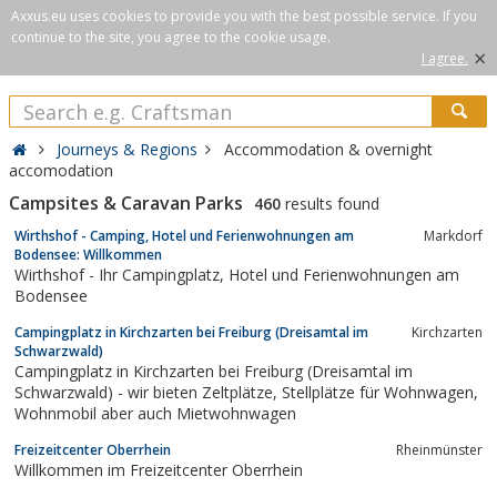
Axxus.eu uses cookies to provide you with the best possible service. If you
continue to the site, you agree to the cookie usage.
×
I agree.
Journeys & Regions
Accommodation & overnight
accomodation
Campsites & Caravan Parks
460
results found
Wirthshof - Camping, Hotel und Ferienwohnungen am
Markdorf
Bodensee: Willkommen
Wirthshof - Ihr Campingplatz, Hotel und Ferienwohnungen am
Bodensee
Campingplatz in Kirchzarten bei Freiburg (Dreisamtal im
Kirchzarten
Schwarzwald)
Campingplatz in Kirchzarten bei Freiburg (Dreisamtal im
Schwarzwald) - wir bieten Zeltplätze, Stellplätze für Wohnwagen,
Wohnmobil aber auch Mietwohnwagen
Freizeitcenter Oberrhein
Rheinmünster
Willkommen im Freizeitcenter Oberrhein