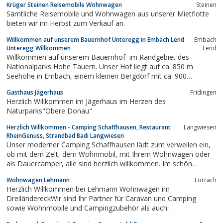
Krüger Steinen Reisemobile Wohnwagen
Steinen
Sämtliche Reisemobile und Wohnwagen aus unserer Mietflotte
bieten wir im Herbst zum Verkauf an.
Willkommen auf unserem Bauernhof Unteregg in Embach Lend
Embach
Unteregg Willkommen
Lend
Willkommen auf unserem Bauernhof im Randgebiet des
Nationalparks Hohe Tauern. Unser Hof liegt auf ca. 850 m
Seehöhe in Embach, einem kleinen Bergdorf mit ca. 900
Einwohnern. Die Aussicht von unserem Plataeu ist geradezu
Gasthaus Jägerhaus
Fridingen
herrlich. Ganz egal ob es d ...
Herzlich Willkommen im Jägerhaus im Herzen des
Naturparks"Obere Donau"
Herzlich Willkommen - Camping Schaffhausen, Restaurant
Langwiesen
RheinGenuss, Strandbad Badi Langwiesen
Unser moderner Camping Schaffhausen lädt zum verweilen ein,
ob mit dem Zelt, dem Wohnmobil, mit Ihrem Wohnwagen oder
als Dauercamper, alle sind herzlich willkommen. Im schön
gelegenen Restaurant "RheinGenuss" werden Sie kulinarisch
Wohnwagen Lehmann
Lörrach
verwöhnt. Es bietet sich auch an für Firmenanlässe, Bankette
Herzlich Willkommen bei Lehmann Wohnwagen im
oder Geschäftsessen. Im...
DreiländereckWir sind Ihr Partner für Caravan und Camping
sowie Wohnmobile und Campingzubehör als auch
Outdoorzubehör.Unser 3.600 m² großes Ausstellungsgelände in