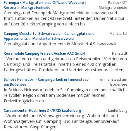
Ferienpark Markgrafenheide Offizielle Webseite |
Rostock OT
Resorts in Markgrafenheide
Markgrafenheide
Camping- und Ferienpark Markgrafenheide Ausspannen und
Kraft auftanken an der OstseeDirekt hinter den DünenNatur pur
auf über 28 HektarCamping von einfach bis
anspruchsvollFerienhäuser für die ganze FamilieAppartements
Camping Münstertal Schwarzwald – Campingplatz und
Münstertal
mit KomfortViele FreizeitangeboteRostock und Warnemünde in
Appartements in Münstertal Schwarzwald
unmittelbarer Umgebung...
Campingplatz und Appartements in Münstertal Schwarzwald
Reisemobile Camping Freizeit Ausbau AAC GmbH
Henstedt
- Verkauf von neuen und gebrauchten Reisemobilen- Vertrieb von
Camping- und Freizeitartikel innerhalb eines 400 qm großen
Ladengeschäftes- Produktion und Vertrieb von standardisierten
und individuellen Fahrzeugmöbeln sowie der Kastenwagenum-
Schloss Helmsdorf - Campingurlaub in Immenstaad
Immenstaad am
und -ausbau.- Versandhandel.Besuchen Sie auch unseren
am Bodensee
Bodensee
Onlineshop!Wir sind...
In Schloss Helmsdorf erleben Sie Camping in einer landschaftlich
reizvollen Region direkt am Bodensee mit zahlreichen
Freizeitmöglichkeiten.
Caravancenter Hochrhein D-79725 Laufenburg
Laufenburg
- Wohnmobil- und Wohnwagenvermietung- Wohnmobil- und
Wohnwagenverkauf- Camping- und Fahrzeugzubehörverkauf-
Reparaturen- Gasprüfungen