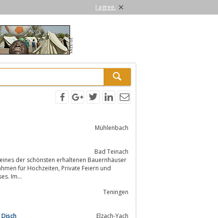
×
I agree.
Mühlenbach
Bad Teinach
, eines der schönsten erhaltenen Bauernhäuser
zeiten, Private Feiern und
nhauses. Im...
Teningen
 Disch
Elzach-Yach