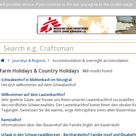
st possible service. If you continue to the site, you agree to the cookie usage.
Journeys & Regions
Accommodation & overnight accomodation
Farm Holidays & Country Holidays
363
results found
Schwabenhof in Mühlenbach im Kinzigtal
Herzlich willkommen auf dem Schwabenhof
Willkommen auf dem Lautenbachhof
Sehr geehrte Gäste, wir freuen uns Ihnen unseren Lautenbachhof vorzustellen
des nördlichen Schwarzwaldes. Der Lautenbachhof bietet Ihnen den idealen Rahmen für Hoch
Tagungen. Geniessen Sie die warme, urige Atmosphäre eines alten Bauer
Ramstalhof
Informationen über den Bauernhof der Familie Engler am Kaiserstuhl.
Urlaub in den Schwarzwaldbergen - Bernhardenhof Familie Josef und Elisabeth