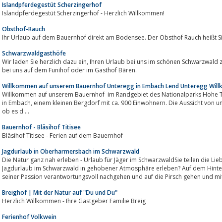
Islandpferdegestüt Scherzingerhof
Islandpferdegestüt Scherzingerhof - Herzlich Willkommen!
Obsthof-Rauch
Ihr Urlaub auf dem Bauernhof direkt am Bodensee. Der Obsthof Rauch heißt S
Schwarzwaldgasthöfe
Wir laden Sie herzlich dazu ein, Ihren Urlaub bei uns im schönen Schwarzwald zu verbringen - genießen Sie erholsame Tage
bei uns auf dem Funihof oder im Gasthof Bären.
Willkommen auf unserem Bauernhof Unteregg in Embach Lend Unteregg Wil
Willkommen auf unserem Bauernhof im Randgebiet des Nationalparks Hohe Ta
in Embach, einem kleinen Bergdorf mit ca. 900 Einwohnern. Die Aussicht von unserem Plataeu ist geradezu herrlich. Ganz egal
ob es d ...
Bauernhof - Bläsihof Titisee
Bläsihof Titisee - Ferien auf dem Bauernhof
Jagdurlaub in Oberharmersbach im Schwarzwald
Die Natur ganz nah erleben - Urlaub für Jäger im SchwarzwaldSie teilen die L
Jagdurlaub im Schwarzwald in gehobener Atmosphäre erleben? Auf dem Hinte
seiner Passion verantwortungsvoll nachgehen und auf die Pirsch gehen und mit
Breighof | Mit der Natur auf "Du und Du"
Herzlich Willkommen - Ihre Gastgeber Familie Breig
Ferienhof Volkwein