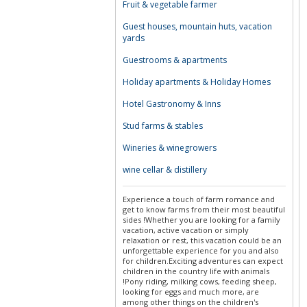
Fruit & vegetable farmer
Guest houses, mountain huts, vacation
yards
Guestrooms & apartments
Holiday apartments & Holiday Homes
Hotel Gastronomy & Inns
Stud farms & stables
Wineries & winegrowers
wine cellar & distillery
Experience a touch of farm romance and
get to know farms from their most beautiful
sides !Whether you are looking for a family
vacation, active vacation or simply
relaxation or rest, this vacation could be an
unforgettable experience for you and also
for children.Exciting adventures can expect
children in the country life with animals
!Pony riding, milking cows, feeding sheep,
looking for eggs and much more, are
among other things on the children's