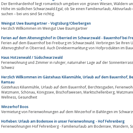
Der Bernhardenhof liegt romantisch umgeben von grünen Wiesen, Wäldern und malerischen Schwarzwaldbergen auf 570 m
Höhe im südlichen Schwarzwald.Egal, ob Sie einen Familienurlaub, Aktivurlaub oder ganz einfach nur Entspannung oder Ruhe
suchen – bei uns sind Sie richtig.
Weingut Uwe Baumgartner - Vogtsburg/Oberbergen
Herzlich Willkommen im Weingut Uwe Baumgartner
Ferien auf dem Altenvogtshof in Oberried im Schwarzwald - Bauernhof bei Fr
Ferien auf dem Bauernhof bei Freiburg im Schwarzwald. Verbringen Sie Ihren
Altenvogtshof in Oberried. Auch Direktvermarktung von Hofprodukten im Bau
Haus Hotzenwald / Südschwarzwald
Ferienwohnung und Zimmer in ruhiger, naturnaher Lage auf der Sonnenterrasse des Südschwarzwaldes grenznah zur
Schweiz
Herzlich Willkommen im Gästehaus Kilianmühle, Urlaub auf dem Bauernhof, 
Ramsau
Gästehaus Kilianmühle, Urlaub auf dem Bauernhof, Berchtesgaden, Ferienwohnung, Haus Michael, Ramsau, Kehlstein,
Watzmann, Schönau, Königssee, Bischofswiesen, Marktschellenberg, Watzmann, Jenner, Kehlstein, Nationalpark, Wandern,
Wellness, Gesundheit
Winzerhof Boos
Vermietung von Ferienwohnungen auf dem Winzerhof in Bahlingen im Schwarzw
Hofleben: Urlaub am Bodensee in unser Ferienwohnung - Hof Fehrenberg