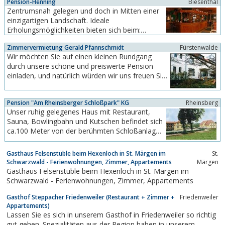
Pension-Henning
Biesenthal
Doppelzimmern stehen zu Ihrer Verfügung, auf
Zentrumsnah gelegen und doch in Mitten einer
Wunsch ist Frühstücksversorgung möglich.
einzigartigen Landschaft. Ideale
Zweiradfreunde können bei...
Erholungsmöglichkeiten bieten sich beim:
Baden, Wandern oder Radeln (Fahradverleih
Zimmervermietung Gerald Pfannschmidt
Fürstenwalde
vorhanden). Gastronomiebereich geeignet für
Wir möchten Sie auf einen kleinen Rundgang
Jubiläumsfeiern bis 35 Personen, preislich sehr
durch unsere schöne und preiswerte Pension
günstig, mit eventueller Übernachtung. Unser
einladen, und natürlich würden wir uns freuen Sie
Objekt liegt an der B2, 35km...
auch bald als Gast in unserer Zimmervermietung
begrüßen zu dürfen.
Pension "Am Rheinsberger Schloßpark" KG
Rheinsberg
Unser ruhig gelegenes Haus mit Restaurant,
Sauna, Bowlingbahn und Kutschen befindet sich
ca.100 Meter von der berühmten Schloßanlage
entfernt. Genießen Sie den einmaligen Ausblick
auf den Rheinsberger Schloßpark und lassen Sie
Gasthaus Felsenstüble beim Hexenloch in St. Märgen im
St.
sich von uns verwöhnen.
Schwarzwald - Ferienwohnungen, Zimmer, Appartements
Märgen
Gasthaus Felsenstüble beim Hexenloch in St. Märgen im
Schwarzwald - Ferienwohnungen, Zimmer, Appartements
Gasthof Steppacher Friedenweiler (Restaurant + Zimmer +
Friedenweiler
Appartements)
Lassen Sie es sich in unserem Gasthof in Friedenweiler so richtig
gut gehen. Spezialitäten aus der Region haben in unserem