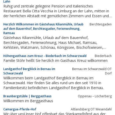
Lahn
Ruhig und zentrale gelegene Pension und italienisches
Restaurant Bella Citta Vecchia in Limburg an der Lahn, mitten in
der herrlichen Altstadt mit gemütlichen Zimmern und Essen und
Trinken im schönen Restaurant
Herzlich Willkommen im Gästehaus Kilianmühle, Urlaub
Berchtesgaden
auf dem Bauernhof, Berchtesgaden, Ferienwohnung,
Ramsau
Gästehaus Kilianmühle, Urlaub auf dem Bauernhof,
Berchtesgaden, Ferienwohnung, Haus Michael, Ramsau,
Kehlstein, Watzmann, Schönau, Königssee, Bischofswiesen,
Marktschellenberg, Watzmann, Jenner, Kehlstein, Nationalpark,
Höhengasthaus zum Kreuz - Biederbach im Schwarzwald
Biederbach
Wandern, Wellness, Gesundheit
Familie Stöhr heißt Sie herzlich im Gasthaus Kreuz willkommen
Landgasthof Bergblick in Bernau im
Bernau im Schwarzwald OT
Schwarzwald
Dorf
Willkommen beim Landgasthof Bergblick in Bernau im
Schwarzwald. Hier finden Sie alles rund um den seit 1910 in
Familienbesitz befindlichen Landgasthof Bergblick in Bernau.
Braunbergstüble | Berggasthaus
Oppenau – Löcherberg
Willkommen im Berggasthaus
Camargue-Pferde-Hof
Altlandsberg OT Wesendahl
Wir über unsUnser Hof offenbart das Stierkampfpferd aus der