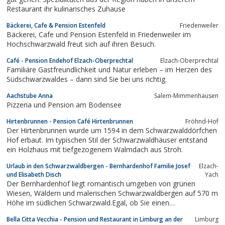
Restaurant ihr kulinarisches Zuhause
Bäckerei, Cafe & Pension Estenfeld
Friedenweiler
Bäckerei, Cafe und Pension Estenfeld in Friedenweiler im
Hochschwarzwald freut sich auf ihren Besuch.
Café - Pension Endehof Elzach-Oberprechtal
Elzach-Oberprechtal
Familiäre Gastfreundlichkeit und Natur erleben – im Herzen des
Südschwarzwaldes – dann sind Sie bei uns richtig.
Aachstube Anna
Salem-Mimmenhausen
Pizzeria und Pension am Bodensee
Hirtenbrunnen - Pension Café Hirtenbrunnen
Fröhnd-Hof
Der Hirtenbrunnen wurde um 1594 in dem Schwarzwalddörfchen
Hof erbaut. Im typischen Stil der Schwarzwaldhäuser entstand
ein Holzhaus mit tiefgezogenem Walmdach aus Stroh.
Urlaub in den Schwarzwaldbergen - Bernhardenhof Familie Josef
Elzach-
und Elisabeth Disch
Yach
Der Bernhardenhof liegt romantisch umgeben von grünen
Wiesen, Wäldern und malerischen Schwarzwaldbergen auf 570 m
Höhe im südlichen Schwarzwald.Egal, ob Sie einen
Familienurlaub, Aktivurlaub oder ganz einfach nur Entspannung
Bella Citta Vecchia - Pension und Restaurant in Limburg an der
Limburg
oder Ruhe suchen – bei uns sind Sie richtig.