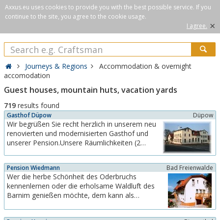
Axxus.eu uses cookies to provide you with the best possible service. If you
continue to the site, you agree to the cookie usage.
×
I agree.
Journeys & Regions
Accommodation & overnight
accomodation
Guest houses, mountain huts, vacation yards
719
results found
Gasthof Düpow
Düpow
Wir begrüßen Sie recht herzlich in unserem neu
renovierten und modernisierten Gasthof und
unserer Pension.Unsere Räumlichkeiten (2
Räume für ca. 30 Personen sowie ein Saal für
bis zu 75 Personen)bieten sich für Feiern jeder
Pension Wiedmann
Bad Freienwalde
Art an.Egal ob Betriebsfeier, Firmenjubiläum
Wer die herbe Schönheit des Oderbruchs
oder Geburtstagfeier, wir sorgen für Ihr
kennenlernen oder die erholsame Waldluft des
leibliches...
Barnim genießen möchte, dem kann als
Startpunkt unsere moderne, neu erbaute Pension
empfohlen werden. 8 Betten in komfortablen