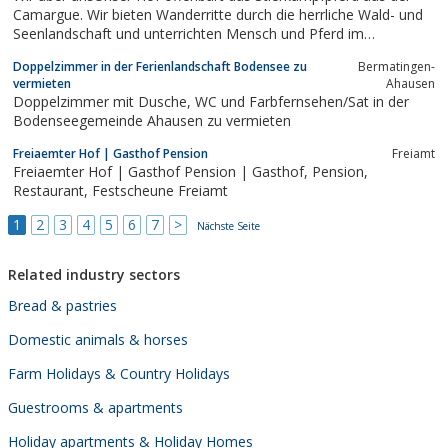
Camargue. Wir bieten Wanderritte durch die herrliche Wald- und
Seenlandschaft und unterrichten Mensch und Pferd im
harmonischen Miteinander (Westernsattel und
Doppelzimmer in der Ferienlandschaft Bodensee zu
Bermatingen-
Parelliseilhackamore, Kommunikation / Bodenarbeit).
vermieten
Ahausen
Pferdepension, Reiterferien und -urlaub, Radeln,...
Doppelzimmer mit Dusche, WC und Farbfernsehen/Sat in der
Bodenseegemeinde Ahausen zu vermieten
Freiaemter Hof | Gasthof Pension
Freiamt
Freiaemter Hof | Gasthof Pension | Gasthof, Pension,
Restaurant, Festscheune Freiamt
1
2
3
4
5
6
7
>
Nächste Seite
Related industry sectors
Bread & pastries
Domestic animals & horses
Farm Holidays & Country Holidays
Guestrooms & apartments
Holiday apartments & Holiday Homes