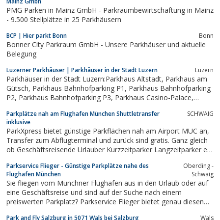
Mainz Gmbh
Leistungen und dem Service,...
PMG Parken in Mainz GmbH - Parkraumbewirtschaftung in Mainz
- 9.500 Stellplätze in 25 Parkhäusern
BCP | Hier parkt Bonn
Bonn
Bonner City Parkraum GmbH - Unsere Parkhäuser und aktuelle
Belegung
Luzerner Parkhäuser | Parkhäuser in der Stadt Luzern
Luzern
Parkhäuser in der Stadt Luzern:Parkhaus Altstadt, Parkhaus am
Gütsch, Parkhaus Bahnhofparking P1, Parkhaus Bahnhofparking
P2, Parkhaus Bahnhofparking P3, Parkhaus Casino-Palace,
Parkhaus City, Parkhaus Kesselturm, Parking Schweizerhof
Parkplätze nah am Flughafen München Shuttletransfer
SCHWAIG
inklusive
ParkXpress bietet günstige Parkflächen nah am Airport MUC an,
Transfer zum Abflugterminal und zurück sind gratis. Ganz gleich
ob Geschäftsreisende Urlauber Kurzzeitparker Langzeitparker es
ist für alle eine günstige Möglichkeit sein Fahrzeug zu parken.
Parkservice Flieger - Günstige Parkplätze nahe des
Oberding -
Weitere Serviceleistungen und Preise entnehmen Sie direkt auf
Flughafen München
Schwaig
der Homepage...
Sie fliegen vom Münchner Flughafen aus in den Urlaub oder auf
eine Geschäftsreise und sind auf der Suche nach einem
preiswerten Parkplatz? Parkservice Flieger bietet genau diesen
kombiniert mit einem kostenlosen Shuttleservice, der Sie in nur
Park and Fly Salzburg in 5071 Wals bei Salzburg
Wals