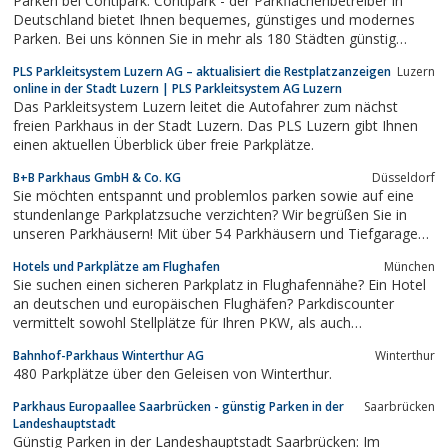
Parken bei Contipark. Contipark - der Parkflächenbetreiber in
Deutschland bietet Ihnen bequemes, günstiges und modernes
Parken. Bei uns können Sie in mehr als 180 Städten günstig
parken z.B. in Berlin, Hamburg, Köln, Dortmund, Düsseldorf,
PLS Parkleitsystem Luzern AG – aktualisiert die Restplatzanzeigen
Luzern
München. Contipark - Ihr Anbieter für: Parkhaus, Tiefgarage,
online in der Stadt Luzern | PLS Parkleitsystem AG Luzern
Parkplatz,...
Das Parkleitsystem Luzern leitet die Autofahrer zum nächst
freien Parkhaus in der Stadt Luzern. Das PLS Luzern gibt Ihnen
einen aktuellen Überblick über freie Parkplätze.
B+B Parkhaus GmbH & Co. KG
Düsseldorf
Sie möchten entspannt und problemlos parken sowie auf eine
stundenlange Parkplatzsuche verzichten? Wir begrüßen Sie in
unseren Parkhäusern! Mit über 54 Parkhäusern und Tiefgaragen
in knapp 30 Städten bundesweit finden Sie uns sicherlich auch in
Hotels und Parkplätze am Flughafen
München
Ihrer Nähe.
Sie suchen einen sicheren Parkplatz in Flughafennähe? Ein Hotel
an deutschen und europäischen Flughäfen? Parkdiscounter
vermittelt sowohl Stellplätze für Ihren PKW, als auch
Hotelzimmer. Gegenwärtig bietet Parkdiscounter 103 Flughafen-
Bahnhof-Parkhaus Winterthur AG
Winterthur
Parkplätze und 120 Hotels. Die online zu buchenden Stellplätze
480 Parkplätze über den Geleisen von Winterthur.
sind beschrieben, ein...
Parkhaus Europaallee Saarbrücken - günstig Parken in der
Saarbrücken
Landeshauptstadt
Günstig Parken in der Landeshauptstadt Saarbrücken: Im