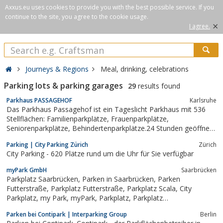
Axxus.eu uses cookies to provide you with the best possible service. If you
continue to the site, you agree to the cookie usage.
×
I agree.
Journeys & Regions
Meal, drinking, celebrations
Parking lots & parking garages
29
results found
Parkhaus PASSAGEHOF
Karlsruhe
Das Parkhaus Passagehof ist ein Tageslicht Parkhaus mit 536
Stellflächen: Familienparkplätze, Frauenparkplätze,
Seniorenparkplätze, Behindertenparkplätze.24 Stunden geöffnet,
Farbleitkonzeptgroße Aufzüge, Doppelkinderwagen
Parking | City Parking Zürich
Zürich
geeignetSicherheit: 60 ÜberwachsungskamerasÜber Ruftaste an
City Parking - 620 Plätze rund um die Uhr für Sie verfügbar
Parkautomaten - 24-Stunden...
myPark GmbH
Saarbrücken
Parkplatz Saarbrücken, Parken in Saarbrücken, Parken
Futterstraße, Parkplatz Futterstraße, Parkplatz Scala, City
Parkplatz, my Park, myPark, Parkplatz, Parkplatz
SaarbrückenParkplatz Saarbrücken,
Parken bei Contipark | Interparking Group
Berlin