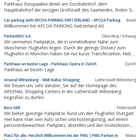
Parkhaus Europaallee direkt am Eurobahnhof, dem
Hauptbahnhof der einzigen Großstadt des Saarlandes, finden Sie
einen zentralen Parkplatz nah an der Fußgängerzone.
Car parking with APCOA PARKING SWITZERLAND - APCOA Parking
Basel
Willkommen bei APCOA PARKING Switzerland AG
ParkenMUC e.K.
Oberding / Schwaig
Wir vermieten Parkplätze, die in unmittelbarer Nähe zum
Münchener Flughafen liegen. Durch die geringe Distanz zum
Flughafen in München haben Sie nur kurze Transferzeiten. Neben
den günstigen Parkplätzen für Urlauber bieten wir auch
Parkhaus an bester Lage - Parkhaus Opéra in Zürich
Zürich
Parkplätze für Firmenkunden an. Bei uns bekommen Sie einen
Parkhaus an bester Lage
Shuttle von 02:30h bis zu letzten...
Arsenal Wittenberg - Welt.Kultur.Shopping
Lutherstadt Wittenberg
Wir freuen uns sehr darüber, Sie auf der Homepage des
ARSENAL Shopping-Centers in der Lutherstadt Wittenberg
begrüßen zu dürfen.
Bara GbR
Filderstadt
Wir bieten günstige Parkplätze Rund um den Flughafen Stuttgart.
Hier kann man sein Auto sicher und kostengünstig, auf einem
personenbewachten Parkplatz, abstellen und den kostenlosen
Shuttleservice nutzen. Somit spart man sich Zeit und Geld. Alle
Platz für alle. Herzlich Willkommen bei der PMG | PMG Parken in
Mainz
weiteren Informationen dazu und Wissenswertes zu den