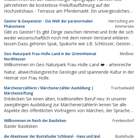
Jahrzehnten die kostenlose Freiluftaufführung auf der
Hochzeitshaus - Terrasse am Pferdemarkt. Ein unvergessliches
Erlebnis für Jung und Alt
Geister & Gespenster - Die Welt der paranormalen
Herrsching am
Phänomene
Ammersee
Gibt es Geister? Es gibt Dinge zwischen Himmel und Erde die sich
weder wissenschaftlich noch mit dem reinen Verstand erklären
lassen.Dazu gehören Spuk, Spukorte wie z.B. Schlösser, Geister,
Poltergeister, Hexen, Dämonen, Geistererscheinungen,
Geo-Naturpark Frau-Holle-Land in der GrimmHeimat
Meißner
Mysterienund unerklärliche sowie paranomale Phänomene und
NordHessen
die Kryptozoologie.
Willkommen im Geo-Naturpark Frau-Holle-Land ❤️ - artenreiche
Natur, abwechslungsreiche Geologie und spannende Kultur in der
Heimat von Frau Holle.
Märchenerzählerin / Märchenerzähler Ausbildung |
Trachselwald
Märchenstiftung
Entdecken Sie einen alten, traditionellen Beruf neu: In unserer
zweijährigen Ausbildung zur MärchenerzählerIn lernen Sie alle
Aspekte des öffentlichen Vortragens von Märchen, der Sprache,
Mimik und Gestik, um die Tradition des Geschichtenerzählens
Willkommen im Reich der Basilisken
Frenkendorf
weiter zu pflegen.
Basler Basilisken
die Abenteuer der Buxtehuder Schlingel - Hase und Igel
Buxtehude