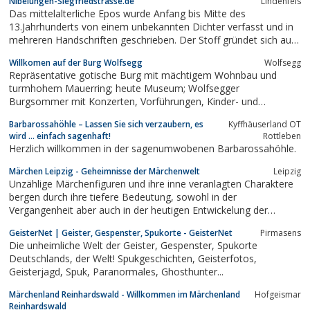
Nibelungen-Siegfriedstrasse.de
Lindenfels
Das mittelalterliche Epos wurde Anfang bis Mitte des
13.Jahrhunderts von einem unbekannten Dichter verfasst und in
mehreren Handschriften geschrieben. Der Stoff gründet sich auf
Sagen, Mythen und geschichtlichen Ereignissen in ganz Europa.
Willkomen auf der Burg Wolfsegg
Wolfsegg
Skulpturen entlang der „Nibelungen- und Siegfried-Strasse“
Repräsentative gotische Burg mit mächtigem Wohnbau und
zwischen Worms und Freudenberg...
turmhohem Mauerring; heute Museum; Wolfsegger
Burgsommer mit Konzerten, Vorführungen, Kinder- und
Familienveranstaltungen. Die mittelalterliche gotische Burg
Barbarossahöhle – Lassen Sie sich verzaubern, es
Kyffhäuserland OT
Wolfsegg bietet Heiraten auf der Burg und ein Gespenst
wird … einfach sagenhaft!
Rottleben
Burggeist Geist als weisse weiße Frau mit Höhle.
Herzlich willkommen in der sagenumwobenen Barbarossahöhle.
Märchen Leipzig - Geheimnisse der Märchenwelt
Leipzig
Unzählige Märchenfiguren und ihre inne veranlagten Charaktere
bergen durch ihre tiefere Bedeutung, sowohl in der
Vergangenheit aber auch in der heutigen Entwickelung der
menschlichen Psyche (Seele) eine tragende Rolle, wenn…Ja,
GeisterNet | Geister, Gespenster, Spukorte - GeisterNet
Pirmasens
wenn diese Charaktere richtig übersetzt und qualifiziert gedeutet
Die unheimliche Welt der Geister, Gespenster, Spukorte
werden und nicht nur nach...
Deutschlands, der Welt! Spukgeschichten, Geisterfotos,
Geisterjagd, Spuk, Paranormales, Ghosthunter...
Märchenland Reinhardswald - Willkommen im Märchenland
Hofgeismar
Reinhardswald