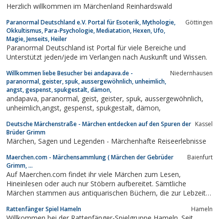
Herzlich willkommen im Märchenland Reinhardswald
Paranormal Deutschland e.V. Portal für Esoterik, Mythologie,
Göttingen
Okkultismus, Para-Psychologie, Mediatation, Hexen, Ufo,
Magie, Jenseits, Heiler
Paranormal Deutschland ist Portal für viele Bereiche und
Unterstützt jeden/jede im Verlangen nach Auskunft und Wissen.
Willkommen liebe Besucher bei andapava.de -
Niedernhausen
paranormal, geister, spuk, aussergewöhnlich, unheimlich,
angst, gespenst, spukgestalt, dämon,
andapava, paranormal, geist, geister, spuk, aussergewöhnlich,
unheimlich,angst, gespenst, spukgestalt, dämon,
Deutsche Märchenstraße - Märchen entdecken auf den Spuren der
Kassel
Brüder Grimm
Märchen, Sagen und Legenden - Märchenhafte Reiseerlebnisse
Maerchen.com - Märchensammlung ( Märchen der Gebrüder
Baienfurt
Grimm, ...
Auf Maerchen.com findet ihr viele Märchen zum Lesen,
Hineinlesen oder auch nur Stöbern aufbereitet. Sämtliche
Märchen stammen aus antiquarischen Büchern, die zur Lebzeit
der Märchensammler und Märchenautoren erschienen.
Rattenfänger Spiel Hameln
Hameln
Willkommen bei der Rattenfänger-Spielgruppe Hameln. Seit