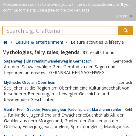
Axxus.eu uses cookies to provide you with the best possible service. If you
continue to the site, you agree to the cookie usage.
×
I agree.
Leisure & entertainment
Leisure activities & lifestyle
Mythologies, fairy tales, legends
37
results found
Sagenweg | Ein Premiumwanderweg in Gernsbach
Gernsbach
Auf dem Schwarzwälder Genießerpfad zu den Sagen und
Legenden unterwegs - GERNSBACHER SAGENWEG
Mythische Orte am Oberrhein
Lörrach
Seit jeher ist die Region am Oberrhein eine Kulturlandschaft von
besonderer Bedeutung, mit bewegter Geschichte und
bewegenden Geschichten
Günter Frei - Gaukler, Feuerjongleur, Fadenspieler, Märchenerzähler
Kehl
... für Kinder, Jugendliche und Erwachsene:Buchbar als Ali, der
Gaukler aus dem Morgenland, Günter, der Gaukler aus der
Ortenau, Feuerjongleur, Jongleur, Sprechjongleur , Musikgaukler,
Musikant.