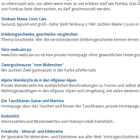
so interessant sein, vor allem wenn man so viel erleben darf wie Pumba. Das da nicht immer alles glatt läuft ist klar. Lass Dich
von Pumbas Seite überraschen, es darf geschmunzelt werden.
Simbass Maine Coon Cats
Gesund, typvoll und groß - dafür steht Simbasa´s ! Wir züchten Maine Coons 
Erlebnisgeschenke, geschenke-vergleichen
Thema Geschenke. Wer die verschiedensten Erlebnisgeschenke kennen lernen wi
foto-webcam.eu
www.foto-webcam.eu ist eine private Homepage ohne gewerblichen Hintergru
Zwergschnauzer "vom Blühmchen"
Wir züchten Zwergschnauzer in der Farbe pfeffer/salz
Alpine Wanderpfa.de in den Allgäuer Alpen
Private Wanderseite mit ausführlichen Beschreibungen zu Touren und selbst durchgeführ
Mehrtagesausflügen in den Allgäuer
Die Tauchhasen Gunar und Martina
Eselsmilch
Interessantes und Wissenswertes zum Naturprodukt Eselsmilch.
Friedrichs - Mineral- und Edelsteine
Ihr Spezialist für Mineralien- und Edelsteine aus aller Welt. Vorträgeü Esotherik, Mineralien u Kristalle, Entstehung, Abbau 