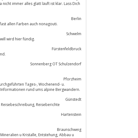
Berlin
in fast allen Farben auch nonagouti.
Schwelm
ll wird hier fündig.
Fürstenfeldbruck
nd.
Sonnenberg OT Schulzendorf
Pforzheim
ten Tages-, Wochenend- u.
 Alpen und Umgebung, mit vielen weiteren Informationen rund ums alpine Bergwandern.
Günstedt
Homepage über das Tauchen und Reisen der Tauchhasen, private Homepage, Reisebeschreibung, Reiseberichte
Hartenstein
Braunschweig
u