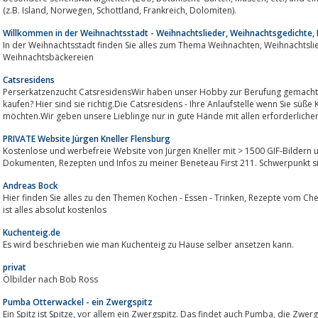
(z.B. Island, Norwegen, Schottland, Frankreich, Dolomiten).
Willkommen in der Weihnachtsstadt - Weihnachtslieder, Weihnachtsgedichte,
In der Weihnachtsstadt finden Sie alles zum Thema Weihnachten, Weihnachtslieder, Gedichte, Geschichten, Rezepte für
Weihnachtsbäckereien
Catsresidens
Perserkatzenzucht CatsresidensWir haben unser Hobby zur Berufung gemacht:
kaufen? Hier sind sie richtig.Die Catsresidens - Ihre Anlaufstelle wenn Sie süße Kitten in silver, golden 
möchten.Wir geben unsere Lieblinge nur in gute Hände mit allen erforderlichen
PRIVATE Website Jürgen Kneller Flensburg
Kostenlose und werbefreie Website von Jürgen Kneller mit > 1500 GIF-Bildern und GIF-An
Dokumenten, Rezepten und Infos zu meiner Beneteau First 211. Schwerpunkt 
Andreas Bock
Hier finden Sie alles zu den Themen Kochen - Essen - Trinken, Rezepte vom Chefkoch Andy und Privatrezepte - und natürlich
ist alles absolut kostenlos
Kuchenteig.de
Es wird beschrieben wie man Kuchenteig zu Hause selber ansetzen kann.
privat
Ölbilder nach Bob Ross
Pumba Otterwackel - ein Zwergspitz
Ein Spitz ist Spitze, vor allem ein Zwergspitz. Das findet auch Pumba, die Zwergspitzhündinn unserer Seite. Das Leben kann ja