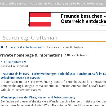
st possible service. If you continue to the site, you agree to the cookie usage.
Leisure & entertainment
Leisure activities & lifestyle
Private homepage & informations
118
results found
1. FC Finowfurt e.V.
Fussball in Finowfurt
Trautenstein im Harz - Ferienwohnungen, Ferienhäuser, Pensionen, Café im Lu
Urlaub im Herzen des Harzes!
Trautenstein im Harz - Ferienwohnung Heindorf, Ferienhaus Knoll, Ferienwohnung Köhler, Ferienwohnungen Hochharz,
Ferienwohnung Hänsgen im Maisonette-Stil, Pension Am Waldhof, Eiscafé Dammbachtal im Luftkurort Trautenstein im Harz -
Urlaub im Herzen des Harzes!
Wandertipps aus der Pfalz, Hessen und Fotocommunity
Sie finden auf dieser Webseite viele Wanderbeschreibungen, meist aus der der Vorderpfalz und Rheinhessen sowie
besondere Sehenswürdigkeiten (Zoo, Botanische Gärten, Museen, etc.) und einige Urlaubsbericht mit Wandervorschlägen