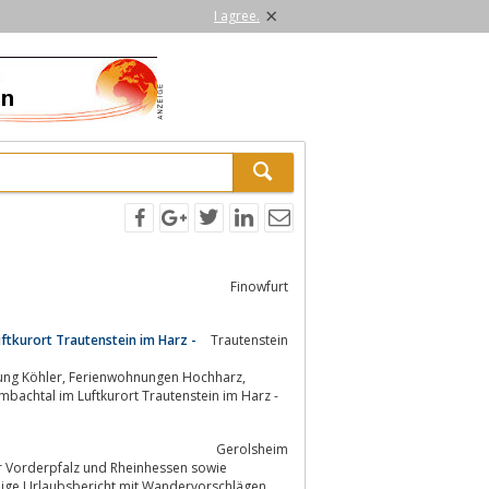
×
I agree.
Finowfurt
ftkurort Trautenstein im Harz -
Trautenstein
Gerolsheim