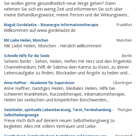
Sie wollen gerne gesundheitlich neue Wege gehen? Dann
Geistheilung hilft, Blockaden...
nehmen Sie sich ein wenig Zeit und informieren Sie sich über
meine Behandlungsweise, meine Person und die Wirkungsweise
des Geistigen Heilens. Praxis für Geistiges Heilen Walter
Maguli Gordeladze – Bioenergie-Informationstherapie
Frankfurt
Leonhard Mandoki, Ulrichstr.29, 73033 Göppingen
Willkommen auf www.gordeladze.de
Mit Liebe Heilen, München
München
Mit Liebe Heilen, München - Herzlich willkommen!
Schnelle Hilfe für die Seele
Berlin
Seherin Berlin - Sehen, Heilen, Helfen mit Herz und den EngelnAls
Channelmedium, hilft dir Sabrina dein Karma zu lösen, zu deiner
Lebensaufgabe zu finden, Blockaden und Ängste zu heilen und
Verbindung zu deiner Seele, anderen Seelen und deinen Engeln
Anne Haffner - Akademie für Supervision
Überlingen
aufzunehmen. Ihre Gabe hat sie von klein auf an und auch bei
Anne Haffner, Geistiges Heilen, Mediales Heilen, Hilfe bei
Fragen zu...
schweren Krankheiten, Kurzzeittherapie, Inkarnationstherapie,
Heilen bei seelischen und körperlichen Beschwerden,
Lebensaufgabe, Auraheilungen, Familienstellen, Hellsichtige
Geistheiler, spirituelle Lebensberatung, Tarot, Fernbehandung -
Thüngen
Vorhersage,
Selbstheilungswege
Freue mich dich auf deinem neuen Selbstheilungsweg zu
begleiten. Alles mit vollem Vertrauen und Liebe.