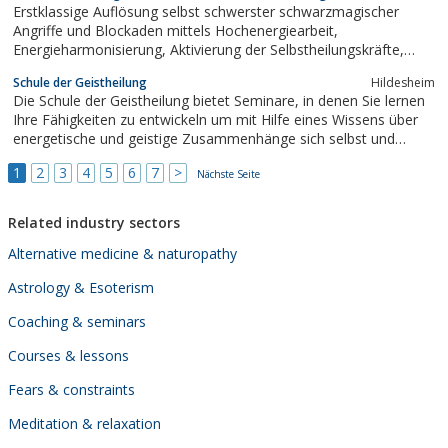
Erstklassige Auflösung selbst schwerster schwarzmagischer
Angriffe und Blockaden mittels Hochenergiearbeit,
Energieharmonisierung, Aktivierung der Selbstheilungskräfte,
Reikiausbildung
Schule der Geistheilung
Hildesheim
Die Schule der Geistheilung bietet Seminare, in denen Sie lernen
Ihre Fähigkeiten zu entwickeln um mit Hilfe eines Wissens über
energetische und geistige Zusammenhänge sich selbst und
anderen helfen zu können.
1
2
3
4
5
6
7
>
Nächste Seite
Related industry sectors
Alternative medicine & naturopathy
Astrology & Esoterism
Coaching & seminars
Courses & lessons
Fears & constraints
Meditation & relaxation