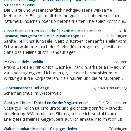
grundsätzlich keine Hilfsmittel, sondern verbinden uns
Susanne S. Kessner
ausschließlich geistig mit der...
Die uralte und wissenschaftlich nachgewiesene wirksame
Methode der Energiemedizin kann gut mit schulmedizinischen,
naturheilkundlichen oder körperorientierten Therapien kombiniert
und u.a. bei Erschöpfung und Depressionen, Kopfschmerz,
Gesundheitszentrum Klauserhof | Sanftes Heilen, Heilende
Haslach-
Allergien, Darmerkrankungen, Herz-Kreislauf- und
Hypnose, energetisches Heilen, Kreative Hypnose
Schnellingen
Lungenkrankheiten, Konzentrationsstörungen...
Sanfte Heilkunst für Seele, Geist & Körper...der sanfte Heiler vom
Schwarzwald oder auch der Seelenflüsterer genannt, besitzt die
Gabe des Heilens durch Handauflegen
Praxis Gabrièle Franklin
Appen
Praxis Gabrièle FranklinIch, Gabrièle Franklin, arbeite als Medium
zur Übertragung von Lichtenergie, die eine harmonisierende
Wirkung auf die Körperzellen, die Chakren und die Aurakörper
entfalten kann.Als anerkannte Heilerin und Heilpraktikerin im
Eir-schamanische Heilwege
Langenbach bei Kirburg
Dachverband Geistiges Heilen e.V. behandle ich psychische
Schamanismus im Westerwald
Störungen,...
Geistiges Heilen - Entdecken Sie die Möglichkeiten!
Höhr-Grenzhausen
Geistiges Heilen ist eine uralte und gleichzeitig sanfte Methode
der Heilung. Während einer Sitzung nehme ich Kontakt zum
Energiefeld meines Gegenübers auf. Ich erhalte Information über
die derzeitige Befindlichkeit und bekomme gleichzeitig
Walter Leonhard Mandoki - Geistiges Heilen
Göppingen
Heilimpulse aus der geistigen Welt, welche ich weitergebe.