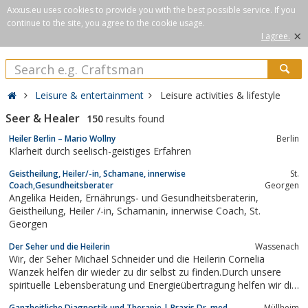
Axxus.eu uses cookies to provide you with the best possible service. If you
continue to the site, you agree to the cookie usage.
×
I agree.
Leisure & entertainment
Leisure activities & lifestyle
Seer & Healer
150
results found
Heiler Berlin – Mario Wollny
Berlin
Klarheit durch seelisch-geistiges Erfahren
Geistheilung, Heiler/-in, Schamane, innerwise
St.
Coach,Gesundheitsberater
Georgen
Angelika Heiden, Ernährungs- und Gesundheitsberaterin,
Geistheilung, Heiler /-in, Schamanin, innerwise Coach, St.
Georgen
Der Seher und die Heilerin
Wassenach
Wir, der Seher Michael Schneider und die Heilerin Cornelia
Wanzek helfen dir wieder zu dir selbst zu finden.Durch unsere
spirituelle Lebensberatung und Energieübertragung helfen wir dir
auf deinen Lebensweg zurück zukommen.Wir verwenden
Ganzheitliche Diagnostik und Therapie | Praxis Dr. med.
Müllheim