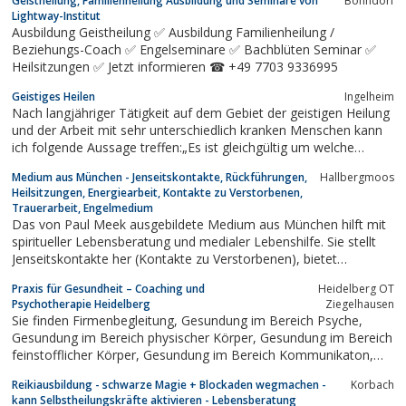
Geistheilung, Familienheilung Ausbildung und Seminare von
Bonndorf
Lightway-Institut
Ausbildung Geistheilung ✅ Ausbildung Familienheilung /
Beziehungs-Coach ✅ Engelseminare ✅ Bachblüten Seminar ✅
Heilsitzungen ✅ Jetzt informieren ☎ +49 7703 9336995
Geistiges Heilen
Ingelheim
Nach langjähriger Tätigkeit auf dem Gebiet der geistigen Heilung
und der Arbeit mit sehr unterschiedlich kranken Menschen kann
ich folgende Aussage treffen:„Es ist gleichgültig um welche
Krankheit es sich handelt, wenn Heilung geschehen darf, ist alles
Medium aus München - Jenseitskontakte, Rückführungen,
Hallbergmoos
möglich.“Es gibt keine Krankheit, die Gott nicht heilen kann.
Heilsitzungen, Energiearbeit, Kontakte zu Verstorbenen,
Trauerarbeit, Engelmedium
Das von Paul Meek ausgebildete Medium aus München hilft mit
spiritueller Lebensberatung und medialer Lebenshilfe. Sie stellt
Jenseitskontakte her (Kontakte zu Verstorbenen), bietet
Rückführungen mit Hilfe von Hypnose. Andere Schwerpunkte sind
Praxis für Gesundheit – Coaching und
Heidelberg OT
Channeln, Heilsitzungen (geistiges Heilen) und Auflösen
Psychotherapie Heidelberg
Ziegelhausen
emotionaler und energetischer...
Sie finden Firmenbegleitung, Gesundung im Bereich Psyche,
Gesundung im Bereich physischer Körper, Gesundung im Bereich
feinstofflicher Körper, Gesundung im Bereich Kommunikaton,
Gesundung im Bereich Wohn-und Lebensqualiätt, Förderung bei
Reikiausbildung - schwarze Magie + Blockaden wegmachen -
Korbach
Hochsensibilität, Einzelbergleitung, Paarbegleitung
kann Selbstheilungskräfte aktivieren - Lebensberatung