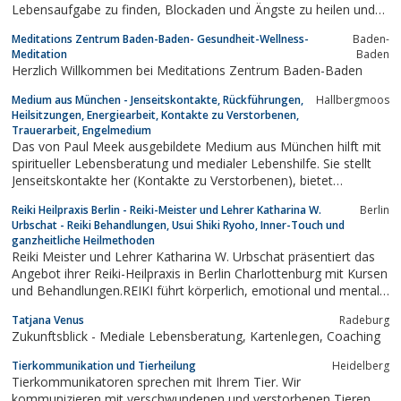
Lebensaufgabe zu finden, Blockaden und Ängste zu heilen und
Verbindung zu deiner Seele, anderen Seelen und deinen Engeln
Meditations Zentrum Baden-Baden- Gesundheit-Wellness-
Baden-
aufzunehmen. Ihre Gabe hat sie von klein auf an und auch bei
Meditation
Baden
Fragen zu...
Herzlich Willkommen bei Meditations Zentrum Baden-Baden
Medium aus München - Jenseitskontakte, Rückführungen,
Hallbergmoos
Heilsitzungen, Energiearbeit, Kontakte zu Verstorbenen,
Trauerarbeit, Engelmedium
Das von Paul Meek ausgebildete Medium aus München hilft mit
spiritueller Lebensberatung und medialer Lebenshilfe. Sie stellt
Jenseitskontakte her (Kontakte zu Verstorbenen), bietet
Rückführungen mit Hilfe von Hypnose. Andere Schwerpunkte sind
Reiki Heilpraxis Berlin - Reiki-Meister und Lehrer Katharina W.
Berlin
Channeln, Heilsitzungen (geistiges Heilen) und Auflösen
Urbschat - Reiki Behandlungen, Usui Shiki Ryoho, Inner-Touch und
emotionaler und energetischer...
ganzheitliche Heilmethoden
Reiki Meister und Lehrer Katharina W. Urbschat präsentiert das
Angebot ihrer Reiki-Heilpraxis in Berlin Charlottenburg mit Kursen
und Behandlungen.REIKI führt körperlich, emotional und mental
zur Tiefenentspannung, reinigt den Köper, lässt Lebensqualiät
Tatjana Venus
Radeburg
neu erleben
Zukunftsblick - Mediale Lebensberatung, Kartenlegen, Coaching
Tierkommunikation und Tierheilung
Heidelberg
Tierkommunikatoren sprechen mit Ihrem Tier. Wir
kommunizieren mit verschwundenen und verstorbenen Tieren,