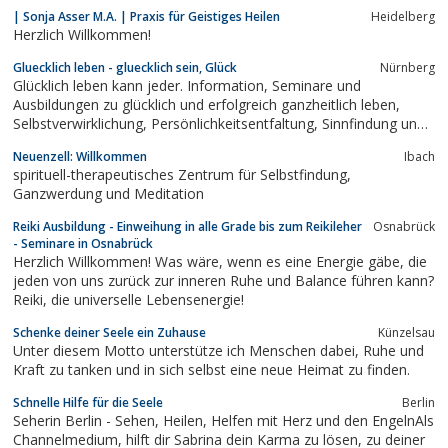
Reiki Einzelsitzungen, Tier Reiki im Oberbergischem Kreis, in
| Sonja Asser M.A. | Praxis für Geistiges Heilen
Heidelberg
Wiehl in der Nähe von Gummersbach, NRW.Die Reiki Seminare
Herzlich Willkommen!
finden in...
Gluecklich leben - gluecklich sein, Glück
Nürnberg
Glücklich leben kann jeder. Information, Seminare und
Ausbildungen zu glücklich und erfolgreich ganzheitlich leben,
Selbstverwirklichung, Persönlichkeitsentfaltung, Sinnfindung und
Lebenshilfe
Neuenzell: Willkommen
Ibach
spirituell-therapeutisches Zentrum für Selbstfindung,
Ganzwerdung und Meditation
Reiki Ausbildung - Einweihung in alle Grade bis zum Reikileher
Osnabrück
- Seminare in Osnabrück
Herzlich Willkommen! Was wäre, wenn es eine Energie gäbe, die
jeden von uns zurück zur inneren Ruhe und Balance führen kann?
Reiki, die universelle Lebensenergie!
Schenke deiner Seele ein Zuhause
Künzelsau
Unter diesem Motto unterstütze ich Menschen dabei, Ruhe und
Kraft zu tanken und in sich selbst eine neue Heimat zu finden.
Schnelle Hilfe für die Seele
Berlin
Seherin Berlin - Sehen, Heilen, Helfen mit Herz und den EngelnAls
Channelmedium, hilft dir Sabrina dein Karma zu lösen, zu deiner