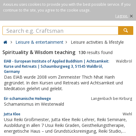
Axxus.eu uses cookies to provide you with the best possible service. If you
continue to the site, you agree to the cookie usage.
×
I agree.
Leisure & entertainment
Leisure activities & lifestyle
Spirituality & Wisdom teaching
130
results found
EIAB - European Institute of Applied Buddhism | Achtsamkeit:
Waldbröl
Kurse und Retreats | Schaumburgweg 3, 51545 Waldbröl,
Germany
Das EIAB wurde 2008 vom Zenmeister Thich Nhat Hanh
gegründet. In den Kursen und Retreats wird Achtsamkeit und
Meditation gelehrt und gelebt.
Eir-schamanische Heilwege
Langenbach bei Kirburg
Schamanismus im Westerwald
Jutta Klee
Wiehl
Usui Reiki Großmeister, Jutta Klee Reiki Lehrer, Reiki Seminare,
Ausbildung in allen 7 Usui Reiki Graden, Geistheilungstherapie,
energetische Haus – und Grundstücksreinigung, Reiki Studio,