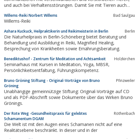
und auch bei Verhaltensstörungen. Damit Sie mit Tieren auch
selber sprechen können, bieten wir Seminare der
Willems-Reiki Norbert Willems
Bad Saulgau
Tierkommunikation. In diesen Kursen können Sie die Sprache der
Willems-Reiki
Tiere lernen.
Ashara Kuckuck, Heilpraktikerin und Reikimeisterin in Berlin
Berlin
Die Naturheilpraxis in Berlin-Schöneberg bietet Beratung und
Behandlung und Ausbildung in Reiki, Magnified Healing,
Besprechung von Krankheiten sowie Ernährungsberatung.
Benediktushof - Zentrum für Meditation und Achtsamkeit
Holzkirchen
Seminarhaus mit Kursen in Meditation, Yoga, MBSR,
Persönlichkeitsentfaltung, Führungskompetenz.
Bruno Gröning Stiftung - Original-Vorträge von Bruno
Pfinzweiler
Gröning
Unabhängige gemeinnützige Stiftung: Original-Vorträge auf CD
und als PDF-Abschrift sowie Dokumente über das Wirken Bruno
Grönings.
Der Rote Weg -Gesundheitspraxis für gelebtes
Röthenbach
Schamanentum DGAM
Die Welt ist mit den Augen eines Schamanen nicht auf eine
Realitätsebene beschränkt. In dieser und in der