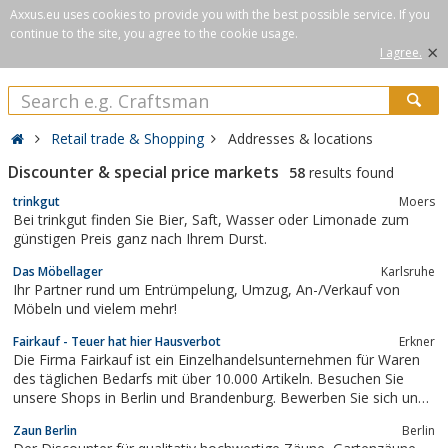
Axxus.eu uses cookies to provide you with the best possible service. If you
continue to the site, you agree to the cookie usage.
×
I agree.
Retail trade & Shopping
Addresses & locations
Discounter & special price markets
58
results found
trinkgut
Moers
Bei trinkgut finden Sie Bier, Saft, Wasser oder Limonade zum
günstigen Preis ganz nach Ihrem Durst.
Das Möbellager
Karlsruhe
Ihr Partner rund um Entrümpelung, Umzug, An-/Verkauf von
Möbeln und vielem mehr!
Fairkauf - Teuer hat hier Hausverbot
Erkner
Die Firma Fairkauf ist ein Einzelhandelsunternehmen für Waren
des täglichen Bedarfs mit über 10.000 Artikeln. Besuchen Sie
unsere Shops in Berlin und Brandenburg. Bewerben Sie sich und
werden Sie ein Teil vom Team.
Zaun Berlin
Berlin