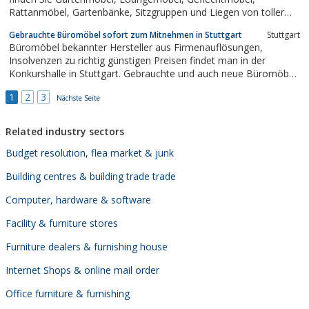
Rattanmöbel, Gartenbänke, Sitzgruppen und Liegen von toller
Qualität zum Relaxen! Im Bereich Strandkorb bieten wir
Gebrauchte Büromöbel sofort zum Mitnehmen in Stuttgart
Stuttgart
hochwertige und exklusive Strandkörbe mit passendem
Büromöbel bekannter Hersteller aus Firmenauflösungen,
Strandkorbzubehör: Schutzhauben,...
Insolvenzen zu richtig günstigen Preisen findet man in der
Konkurshalle in Stuttgart. Gebrauchte und auch neue Büromöbel
zu sehr günstigen Preisen, die man direkt vor Ort in Stuttgart
1
2
3
mitnehmen kann. Einen Überblick über das vielfältige Angebot
Nächste Seite
verschafft der...
Related industry sectors
Budget resolution, flea market & junk
Building centres & building trade trade
Computer, hardware & software
Facility & furniture stores
Furniture dealers & furnishing house
Internet Shops & online mail order
Office furniture & furnishing