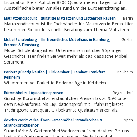
Liquidation Preis. Auf über 8800 Quadratmetern Lager- und
Ausstellfläche bieten wir alles rund um die Büroeinrichtung an.
Die Grosse Lagerfläche garantiert das die Möbel prompt
Matratzendisocunt - günstige Matratzen und Lattenrost kaufen
Berlin
verfügbar sind. Auf dem Online Shop finden Sie unser ganzes
Matrazendiscount ist Ihr Fachhändler für Matratzen in Berlin. Hier
Produkte Sortiment. Täglich...
bekommen Sie professionelle Beratung zum Thema Matratzen.
Möbel Schulenburg – Ihr freundliches Möbelhaus in Hamburg,
Goslar
Bremen & Flensburg
Möbel Schulenburg ist ein Unternehmen mit über 95jähriger
Geschichte. Hier finden Sie weit mehr als das klassische Möbel-
Sortiment.
Parkett günstig kaufen | Klicklaminat | Laminat Frankfurt
Kelkheim
Kelkheim
Willkommen bei Parkettie Bodenbeläge in Kelkheim
Büromöbel zu Liquidationspreisen
Regensdorf
Günstige Büromöbel zu erstaunlichen Preisen bis zu 95% unter
dem Neukaufpreis. Als Liquidationsprofi mit Erfahrung bietet
Tradingzone Landquart GR bekannte Qualitätsmarken als
Büromöbel Occasion an. Auf der 3‘900 m² umfassenden Lager
deVries Werksverkauf von Gartenmöbel Strandkörben &
Apen
und Ausstellungsfläche finden Privatpersonen, Unternehmer -
Strandkorbzubehör
vom Selbstständigen bis zum...
Strandkörbe & Gartenmöbel Werksverkauf von deVries: Bei uns
finden Sie Gartenmöbel, Loungemöbel, Geflechtmöbel,