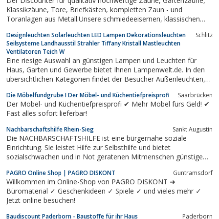
Der Discounter für qualitativ hochwertige Zäune, Gartenzäune,
Klassikzäune, Tore, Briefkästen, kompletten Zaun - und
Toranlagen aus Metall.Unsere schmiedeeisernen, klassischen
Zaunanlagen überzeugen durch höchste Produktqualität und
Designleuchten Solarleuchten LED Lampen Dekorationsleuchten
Schlitz
völlige Witterungsunempfindlichkeit. Alle Torvarianten sind auch
Seilsysteme Landhausstil Strahler Tiffany Kristall Mastleuchten
als Schiebe/Roll -...
Ventilatoren Teich W
Eine riesige Auswahl an günstigen Lampen und Leuchten für
Haus, Garten und Gewerbe bietet Ihnen Lampenwelt.de. In den
übersichtlichen Kategorien findet der Besucher Außenleuchten,
Deckenleuchten, Wandleuchten, Solarleuchten, sowie die
Die Möbelfundgrube I Der Möbel- und Küchentiefpreisprofi
Saarbrücken
passenden Leuchtmittel.Neben einer hohen Produktqualität ist
Der Möbel- und Küchentiefpreisprofi ✔ Mehr Möbel fürs Geld! ✔
ein professioneller...
Fast alles sofort lieferbar!
Nachbarschaftshilfe Rhein-Sieg
Sankt Augustin
Die NACHBARSCHAFTSHILFE ist eine bürgernahe soziale
Einrichtung. Sie leistet Hilfe zur Selbsthilfe und bietet
sozialschwachen und in Not geratenen Mitmenschen günstige
Waren zum Verkauf an.
PAGRO Online Shop | PAGRO DISKONT
Guntramsdorf
Willkommen im Online-Shop von PAGRO DISKONT ➜
Büromaterial ✓ Geschenkideen ✓ Spiele ✓ und vieles mehr ✓
Jetzt online besuchen!
Baudiscount Paderborn - Baustoffe für ihr Haus
Paderborn