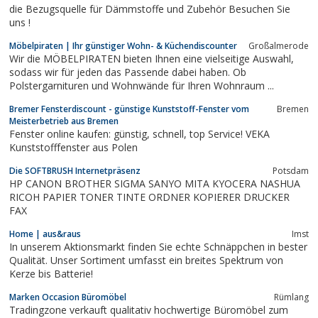
die Bezugsquelle für Dämmstoffe und Zubehör Besuchen Sie
uns !
Möbelpiraten | Ihr günstiger Wohn- & Küchendiscounter
Großalmerode
Wir die MÖBELPIRATEN bieten Ihnen eine vielseitige Auswahl,
sodass wir für jeden das Passende dabei haben. Ob
Polstergarnituren und Wohnwände für Ihren Wohnraum ...
Bremer Fensterdiscount - günstige Kunststoff-Fenster vom
Bremen
Meisterbetrieb aus Bremen
Fenster online kaufen: günstig, schnell, top Service! VEKA
Kunststofffenster aus Polen
Die SOFTBRUSH Internetpräsenz
Potsdam
HP CANON BROTHER SIGMA SANYO MITA KYOCERA NASHUA
RICOH PAPIER TONER TINTE ORDNER KOPIERER DRUCKER
FAX
Home | aus&raus
Imst
In unserem Aktionsmarkt finden Sie echte Schnäppchen in bester
Qualität. Unser Sortiment umfasst ein breites Spektrum von
Kerze bis Batterie!
Marken Occasion Büromöbel
Rümlang
Tradingzone verkauft qualitativ hochwertige Büromöbel zum