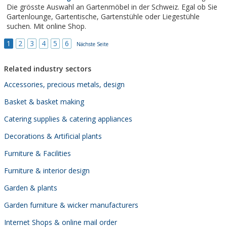
Angebot präsentieren wir auf einer Fläche von mehr als 1500m²
Die grösste Auswahl an Gartenmöbel in der Schweiz. Egal ob Sie
und 3 Etagen.
Gartenlounge, Gartentische, Gartenstühle oder Liegestühle
suchen. Mit online Shop.
1
2
3
4
5
6
Nächste Seite
Related industry sectors
Accessories, precious metals, design
Basket & basket making
Catering supplies & catering appliances
Decorations & Artificial plants
Furniture & Facilities
Furniture & interior design
Garden & plants
Garden furniture & wicker manufacturers
Internet Shops & online mail order