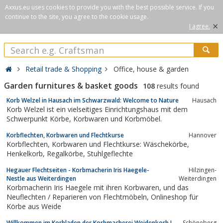
Axxus.eu uses cookies to provide you with the best possible service. If you
continue to the site, you agree to the cookie usage.
×
I agree.
Retail trade & Shopping
Office, house & garden
Garden furnitures & basket goods
108
results found
Korb Welzel in Hausach im Schwarzwald: Welcome to Nature
Hausach
Korb Welzel ist ein vielseitiges Einrichtungshaus mit dem
Schwerpunkt Körbe, Korbwaren und Korbmöbel.
Korbflechten, Korbwaren und Flechtkurse
Hannover
Korbflechten, Korbwaren und Flechtkurse: Wäschekörbe,
Henkelkorb, Regalkörbe, Stuhlgeflechte
Hegauer Flechtseiten - Korbmacherin Iris Haegele-
Hilzingen-
Nestle aus Weiterdingen
Weiterdingen
Korbmacherin Iris Haegele mit ihren Korbwaren, und das
Neuflechten / Reparieren von Flechtmöbeln, Onlineshop für
Körbe aus Weide
Willkommen im Korbladen der Korbmacherei Weidenkorb !
Schöneberg