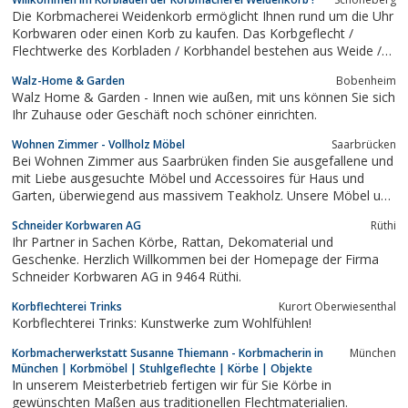
Die Korbmacherei Weidenkorb ermöglicht Ihnen rund um die Uhr
Korbwaren oder einen Korb zu kaufen. Das Korbgeflecht /
Flechtwerke des Korbladen / Korbhandel bestehen aus Weide /
Rattan. Ihr O. Bleske
Walz-Home & Garden
Bobenheim
Walz Home & Garden - Innen wie außen, mit uns können Sie sich
Ihr Zuhause oder Geschäft noch schöner einrichten.
Wohnen Zimmer - Vollholz Möbel
Saarbrücken
Bei Wohnen Zimmer aus Saarbrüken finden Sie ausgefallene und
mit Liebe ausgesuchte Möbel und Accessoires für Haus und
Garten, überwiegend aus massivem Teakholz. Unsere Möbel und
Gartenmöbel kommen überwiegend von kleinen, persönlich
Schneider Korbwaren AG
Rüthi
ausgesuchten Schreinerein aus Indonesien und Indien.
Ihr Partner in Sachen Körbe, Rattan, Dekomaterial und
Geschenke. Herzlich Willkommen bei der Homepage der Firma
Schneider Korbwaren AG in 9464 Rüthi.
Korbflechterei Trinks
Kurort Oberwiesenthal
Korbflechterei Trinks: Kunstwerke zum Wohlfühlen!
Korbmacherwerkstatt Susanne Thiemann - Korbmacherin in
München
München | Korbmöbel | Stuhlgeflechte | Körbe | Objekte
In unserem Meisterbetrieb fertigen wir für Sie Körbe in
gewünschten Maßen aus traditionellen Flechtmaterialien.