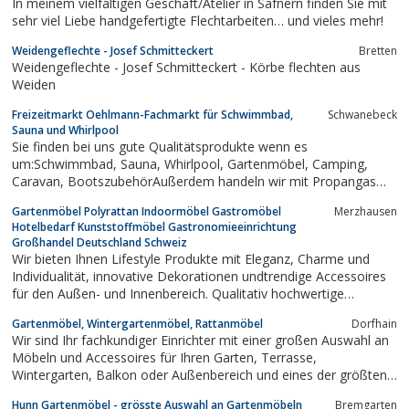
In meinem vielfältigen Geschäft/Atelier in Safnern finden Sie mit
Großauswahl an Gasgrillgeräten der Hersteller
sehr viel Liebe handgefertigte Flechtarbeiten… und vieles mehr!
Weidengeflechte - Josef Schmitteckert
Bretten
Weidengeflechte - Josef Schmitteckert - Körbe flechten aus
Weiden
Freizeitmarkt Oehlmann-Fachmarkt für Schwimmbad,
Schwanebeck
Sauna und Whirlpool
Sie finden bei uns gute Qualitätsprodukte wenn es
um:Schwimmbad, Sauna, Whirlpool, Gartenmöbel, Camping,
Caravan, BootszubehörAußerdem handeln wir mit Propangas
sowie Autogas (Billig Tanken)Mehr auf unserer Webseite !!
Gartenmöbel Polyrattan Indoormöbel Gastromöbel
Merzhausen
Hotelbedarf Kunststoffmöbel Gastronomieeinrichtung
Großhandel Deutschland Schweiz
Wir bieten Ihnen Lifestyle Produkte mit Eleganz, Charme und
Individualität, innovative Dekorationen undtrendige Accessoires
für den Außen- und Innenbereich. Qualitativ hochwertige
Gartenmöbel oder Indoormöbel aus Polyrattan als Gastromöbel
Gartenmöbel, Wintergartenmöbel, Rattanmöbel
Dorfhain
für den Hotelbedarf. Ebenso Kunstoffmöbel als
Wir sind Ihr fachkundiger Einrichter mit einer großen Auswahl an
Gastronomieeinrichtung. Wir sind Ihr...
Möbeln und Accessoires für Ihren Garten, Terrasse,
Wintergarten, Balkon oder Außenbereich und eines der größten
Spezialgeschäfte für exklusive Gartenmöbel in Sachsen. Unser
Hunn Gartenmöbel - grösste Auswahl an Gartenmöbeln
Bremgarten