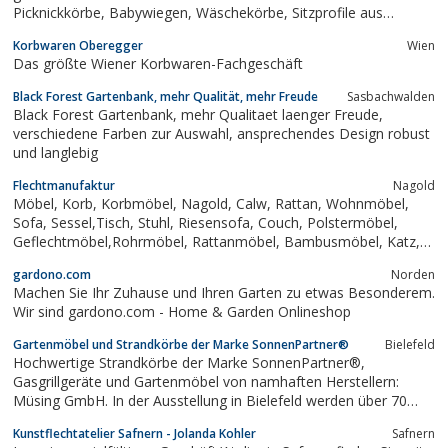
Picknickkörbe, Babywiegen, Wäschekörbe, Sitzprofile aus
Peddigrohr, Einkaufskörbe, Zeitungsablagen, ...aus geschälten
Korbwaren Oberegger
Wien
und ungeschälten Weiden, Peddigrohr, Binsen... Wir übernehmen
Das größte Wiener Korbwaren-Fachgeschäft
auch Reparaturen und...
Black Forest Gartenbank, mehr Qualität, mehr Freude
Sasbachwalden
Black Forest Gartenbank, mehr Qualitaet laenger Freude,
verschiedene Farben zur Auswahl, ansprechendes Design robust
und langlebig
Flechtmanufaktur
Nagold
Möbel, Korb, Korbmöbel, Nagold, Calw, Rattan, Wohnmöbel,
Sofa, Sessel,Tisch, Stuhl, Riesensofa, Couch, Polstermöbel,
Geflechtmöbel,Rohrmöbel, Rattanmöbel, Bambusmöbel, Katz,
Flechtmöbel-Manufaktur GmbH, Flechtmöbel
gardono.com
Norden
Machen Sie Ihr Zuhause und Ihren Garten zu etwas Besonderem.
Wir sind gardono.com - Home & Garden Onlineshop
Gartenmöbel und Strandkörbe der Marke SonnenPartner®
Bielefeld
Hochwertige Strandkörbe der Marke SonnenPartner®,
Gasgrillgeräte und Gartenmöbel von namhaften Herstellern:
Müsing GmbH. In der Ausstellung in Bielefeld werden über 70
verschiedene Strandkörbe und über 130 aufgebaute
Kunstflechtatelier Safnern - Jolanda Kohler
Safnern
Gartenmöbelgruppen präsentiert. Zusätzlich gibt es eine