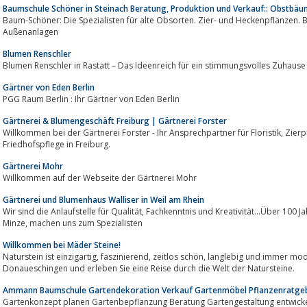
Baumschule Schöner in Steinach Beratung, Produktion und Verkauf:: Obstbäu
Baum-Schöner: Die Spezialisten für alte Obsorten. Zier- und Heckenpflanzen. Beratung, Planung und Au
Außenanlagen
Blumen Renschler
Blumen Renschler in Rastatt – Das Ideenreich für ein stimmungsvolles Zuhause
Gärtner von Eden Berlin
PGG Raum Berlin : Ihr Gärtner von Eden Berlin
Gärtnerei & Blumengeschäft Freiburg | Gärtnerei Forster
Willkommen bei der Gärtnerei Forster - Ihr Ansprechpartner für Floristik, Zierpflanzen, Gartenarbeit sowie Grab- und
Friedhofspflege in Freiburg.
Gärtnerei Mohr
Willkommen auf der Webseite der Gärtnerei Mohr
Gärtnerei und Blumenhaus Walliser in Weil am Rhein
Wir sind die Anlaufstelle für Qualität, Fachkenntnis und Kreativität...Über 100 Jahre Erfahrung mit Rosenpflanzen, Kräutern und
Minze, machen uns zum Spezialisten
Willkommen bei Mäder Steine!
Naturstein ist einzigartig, faszinierend, zeitlos schön, langlebig und immer modern...Besuchen Sie unsere Ausstellung in
Donaueschingen und erleben Sie eine Reise durch die Welt der Natursteine.
Ammann Baumschule Gartendekoration Verkauf Gartenmöbel Pflanzenratgeb
Gartenkonzept planen Gartenbepflanzung Beratung Gartengestaltung entwic