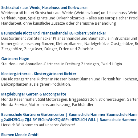
Sichtschutz aus Weide, Haselnuss und Korbwaren
Weidenprofi bietet Sichtschutz aus Weide (Weidenzäune) und Haselnuss, Weidenkörbe, Dekoelemente, Korbwaren,
Verkleidungen, Spielgeräte und Birkenholzartikel - alles aus europäischer Produktion, keine asiatische Billigware! echte
Handarbeit, ohne künstliche Zusätze oder chemische Behandlung
Baumschule Klotz und Pflanzenhandel KG Robert Steinacker
Das Sortiment von Steinacker Pflanzenhandel und Baumschule in Bruchsal umfasst Bäume, Beerenobst,
Immergrüne, Insektenpflanzen, Kletterpflanzen, Nadelgehölze, Obstgehölze, Rosen, Stauden, Wasserpflanzen, Wildgehölze,
Ziergehölze, Ziergräser, Dünger, Erden und Zubehör
Gärtnerei Hügin
Stauden- und Annuellen-Gärtnerei in Freiburg Zähringen, Ewald Hügin
Klostergärtnerei - Klostergärtnerei Richter
Die Klostergärtnerei Richter in Nossen bietet Blumen und Floristik für Hochzeit, Trauer und Events sowie Grün- un
Balkonpflanzen aus eigener Produktion.
Magdeburger Garten & Motorgeräte
Honda Rasenmäher, Stihl Motorsägen, Briggs&Stratton, Stromerzeuger, Gartentechnik, Gartengeräte Reparatur, Ersatzteile,
Honda-Service, Motoreninstandsetzung, Fachhändler,
Baumschule Gärtnerei Gartencenter | Baumschule Hammer Baumschule Ha
g2a8N25OapZlJ4-BY15CbhWHKEQdGPs HERZLICH WILL | Baumschule Hammer
Herzlich Willkommen auf unserer Website!
Blumen Mende GmbH