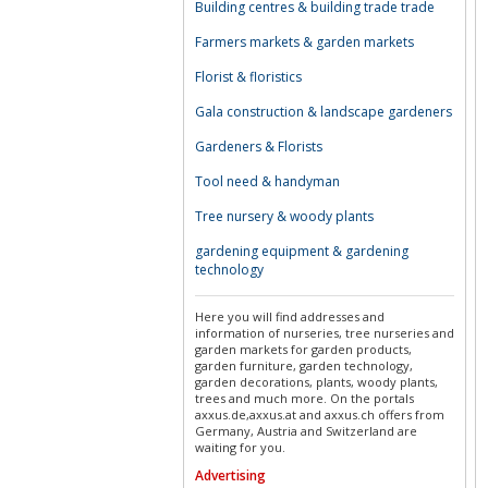
Building centres & building trade trade
Farmers markets & garden markets
Florist & floristics
Gala construction & landscape gardeners
Gardeners & Florists
Tool need & handyman
Tree nursery & woody plants
gardening equipment & gardening
technology
Here you will find addresses and
information of nurseries, tree nurseries and
garden markets for garden products,
garden furniture, garden technology,
garden decorations, plants, woody plants,
trees and much more. On the portals
axxus.de,axxus.at and axxus.ch offers from
Germany, Austria and Switzerland are
waiting for you.
Advertising