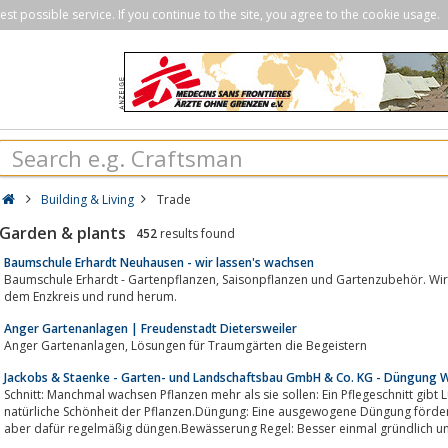
st possible service. If you continue to the site, you agree to the cookie usage.
Building & Living
Trade
Garden & plants
452
results found
Baumschule Erhardt Neuhausen - wir lassen's wachsen
Baumschule Erhardt - Gartenpflanzen, Saisonpflanzen und Gartenzubehör. Wir beraten, pflanzen und pflegen. In Neuhausen,
dem Enzkreis und rund herum.
Anger Gartenanlagen | Freudenstadt Dietersweiler
Anger Gartenanlagen, Lösungen für Traumgärten die Begeistern
Jackobs & Staenke - Garten- und Landschaftsbau GmbH & Co. KG - Düngung 
Schnitt: Manchmal wachsen Pflanzen mehr als sie sollen: Ein Pflegeschnitt gibt L
natürliche Schönheit der Pflanzen.Düngung: Eine ausgewogene Düngung förder
aber dafür regelmäßig düngen.Bewässerung Regel: Besser einmal gründlich un