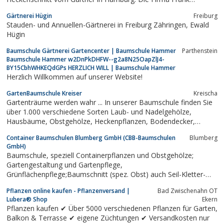
Schumacher, Garten- und Landschaftsbau bietet umfangreichen
Gärtnerei Hügin
Freiburg
Leistungsumfang zu den Themen Gehölzschnitt, Baumpflege,
Stauden- und Annuellen-Gärtnerei in Freiburg Zähringen, Ewald
Baumschnitt, Baumfällungund...
Hügin
Baumschule Gärtnerei Gartencenter | Baumschule Hammer
Parthenstein
Baumschule Hammer w2DnPkDHFW--g2a8N25OapZlJ4-
BY15CbhWHKEQdGPs HERZLICH WILL | Baumschule Hammer
Herzlich Willkommen auf unserer Website!
GartenBaumschule Kreiser
Kreischa
Gartenträume werden wahr ... In unserer Baumschule finden Sie
über 1.000 verschiedene Sorten Laub- und Nadelgehölze,
Hausbäume, Obstgehölze, Heckenpflanzen, Bodendecker,
Rosen, Kletterpflanzen ...
Container Baumschulen Blumberg GmbH (CBB-Baumschulen
Blumberg
GmbH)
Baumschule, speziell Containerpflanzen und Obstgehölze;
Gartengestaltung und Gartenpflege,
Grünflächenpflege;Baumschnitt (spez. Obst) auch Seil-Kletter-
Technik (SKT); Baumfällungen und Sturmschadenbeseitigung
Pflanzen online kaufen - Pflanzenversand |
Bad Zwischenahn OT
(Auch Notdienst); Pflasterarbeiten (Natur- und Betonstein)
Lubera® Shop
Ekern
Anlage von Gartenteichen
Pflanzen kaufen ✔ Über 5000 verschiedenen Pflanzen für Garten,
Balkon & Terrasse ✔ eigene Züchtungen ✔ Versandkosten nur