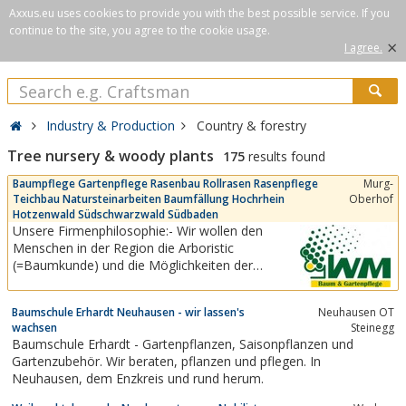
Axxus.eu uses cookies to provide you with the best possible service. If you
continue to the site, you agree to the cookie usage.
×
I agree.
Industry & Production
Country & forestry
Tree nursery & woody plants
175
results found
Baumpflege Gartenpflege Rasenbau Rollrasen Rasenpflege
Murg-
Teichbau Natursteinarbeiten Baumfällung Hochrhein
Oberhof
Hotzenwald Südschwarzwald Südbaden
Unsere Firmenphilosophie:- Wir wollen den
Menschen in der Region die Arboristic
(=Baumkunde) und die Möglichkeiten der
Baumpflege näher bringen- Der Aspekt,
Fachkenntnis und Hobby zu vereinen, war uns
Baumschule Erhardt Neuhausen - wir lassen's
Neuhausen OT
persönlich schon immer wichtig.- Wir arbeiten in
wachsen
Steinegg
jedem Garten so, als wenn es unser Eigener
Baumschule Erhardt - Gartenpflanzen, Saisonpflanzen und
wäre. Nur so, kann eine...
Gartenzubehör. Wir beraten, pflanzen und pflegen. In
Neuhausen, dem Enzkreis und rund herum.