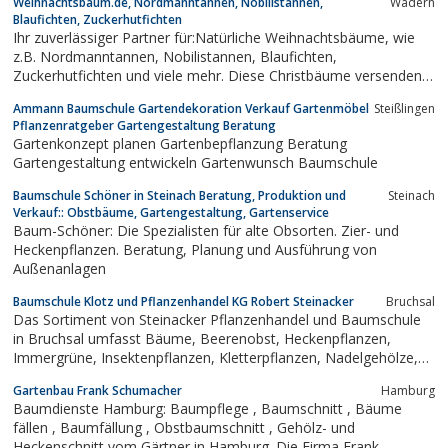
Weihnachtsbaum.de, Nordmanntannen, Nobilistannen,
Wadern
Blaufichten, Zuckerhutfichten
Ihr zuverlässiger Partner für:Natürliche Weihnachtsbäume, wie
z.B. Nordmanntannen, Nobilistannen, Blaufichten,
Zuckerhutfichten und viele mehr. Diese Christbäume versenden
wir für Sie auch in unserem Versandkarton mit verschneitem
Ammann Baumschule Gartendekoration Verkauf Gartenmöbel
Steißlingen
Winterlandschaftsmotiv. Auch ein ausgefallenes Werbegeschenk
Pflanzenratgeber Gartengestaltung Beratung
für Ihre Kunden, z.B. mit einer...
Gartenkonzept planen Gartenbepflanzung Beratung
Gartengestaltung entwickeln Gartenwunsch Baumschule
Baumschule Schöner in Steinach Beratung, Produktion und
Steinach
Verkauf:: Obstbäume, Gartengestaltung, Gartenservice
Baum-Schöner: Die Spezialisten für alte Obsorten. Zier- und
Heckenpflanzen. Beratung, Planung und Ausführung von
Außenanlagen
Baumschule Klotz und Pflanzenhandel KG Robert Steinacker
Bruchsal
Das Sortiment von Steinacker Pflanzenhandel und Baumschule
in Bruchsal umfasst Bäume, Beerenobst, Heckenpflanzen,
Immergrüne, Insektenpflanzen, Kletterpflanzen, Nadelgehölze,
Obstgehölze, Rosen, Stauden, Wasserpflanzen, Wildgehölze,
Gartenbau Frank Schumacher
Hamburg
Ziergehölze, Ziergräser, Dünger, Erden und Zubehör
Baumdienste Hamburg: Baumpflege , Baumschnitt , Bäume
fällen , Baumfällung , Obstbaumschnitt , Gehölz- und
Heckenschnitt vom Gärtner in Hamburg. Die Firma Frank