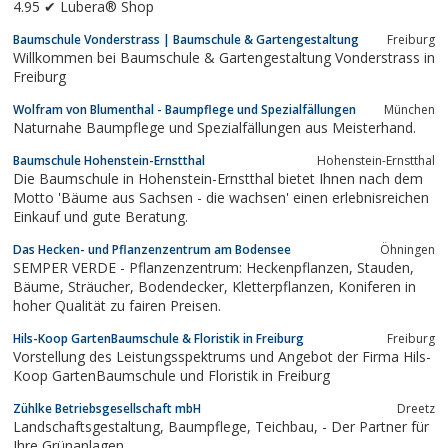
4.95 ✔ Lubera® Shop
Baumschule Vonderstrass | Baumschule & Gartengestaltung
Freiburg
Willkommen bei Baumschule & Gartengestaltung Vonderstrass in
Freiburg
Wolfram von Blumenthal - Baumpflege und Spezialfällungen
München
Naturnahe Baumpflege und Spezialfällungen aus Meisterhand.
Baumschule Hohenstein-Ernstthal
Hohenstein-Ernstthal
Die Baumschule in Hohenstein-Ernstthal bietet Ihnen nach dem
Motto 'Bäume aus Sachsen - die wachsen' einen erlebnisreichen
Einkauf und gute Beratung.
Das Hecken- und Pflanzenzentrum am Bodensee
Öhningen
SEMPER VERDE - Pflanzenzentrum: Heckenpflanzen, Stauden,
Bäume, Sträucher, Bodendecker, Kletterpflanzen, Koniferen in
hoher Qualität zu fairen Preisen.
Hils-Koop GartenBaumschule & Floristik in Freiburg
Freiburg
Vorstellung des Leistungsspektrums und Angebot der Firma Hils-
Koop GartenBaumschule und Floristik in Freiburg
Zühlke Betriebsgesellschaft mbH
Dreetz
Landschaftsgestaltung, Baumpflege, Teichbau, - Der Partner für
Ihre Grünanlagen