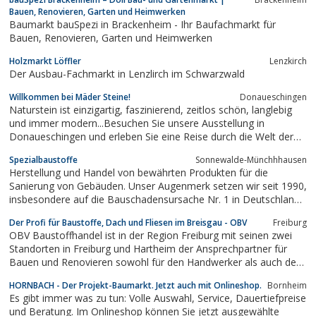
Bauen, Renovieren, Garten und Heimwerken
Baumarkt bauSpezi in Brackenheim - Ihr Baufachmarkt für
Bauen, Renovieren, Garten und Heimwerken
Holzmarkt Löffler
Lenzkirch
Der Ausbau-Fachmarkt in Lenzlirch im Schwarzwald
Willkommen bei Mäder Steine!
Donaueschingen
Naturstein ist einzigartig, faszinierend, zeitlos schön, langlebig
und immer modern...Besuchen Sie unsere Ausstellung in
Donaueschingen und erleben Sie eine Reise durch die Welt der
Natursteine.
Spezialbaustoffe
Sonnewalde-Münchhhausen
Herstellung und Handel von bewährten Produkten für die
Sanierung von Gebäuden. Unser Augenmerk setzen wir seit 1990,
insbesondere auf die Bauschadensursache Nr. 1 in Deutschland,
Wasser in all seinen Zustandsformen von der Gebäudesubstanz
Der Profi für Baustoffe, Dach und Fliesen im Breisgau - OBV
Freiburg
sinnvoll, effektiv und nachhaaltig fern zu halten.Wir beraten, und
OBV Baustoffhandel ist in der Region Freiburg mit seinen zwei
zeigen...
Standorten in Freiburg und Hartheim der Ansprechpartner für
Bauen und Renovieren sowohl für den Handwerker als auch den
Profi auf Zeit.
HORNBACH - Der Projekt-Baumarkt. Jetzt auch mit Onlineshop.
Bornheim
Es gibt immer was zu tun: Volle Auswahl, Service, Dauertiefpreise
und Beratung. Im Onlineshop können Sie jetzt ausgewählte