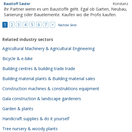
Baustoff Sauter
Konstanz
sind häufig die einzigen Unterscheidungsmerkmale zwischen
Ihr Partner wenn es um Baustoffe geht. Egal ob Garten, Neubau,
Unternehmen im Wettbewerb....
Sanierung oder Bauelemente. Kaufen wo die Profis kaufen.
1
2
3
4
5
6
7
>
Nächste Seite
Related industry sectors
Agricultural Machinery & Agricultural Engineering
Bicycle & e-bike
Building centres & building trade trade
Building material plants & Building material sales
Construction machines & construktions equipment
Gala construction & landscape gardeners
Garden & plants
Handicraft supplies & do it yourself
Tree nursery & woody plants