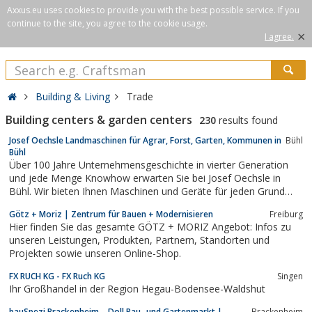
Axxus.eu uses cookies to provide you with the best possible service. If you
continue to the site, you agree to the cookie usage.
×
I agree.
Building & Living
Trade
Building centers & garden centers
230
results found
Josef Oechsle Landmaschinen für Agrar, Forst, Garten, Kommunen in
Bühl
Bühl
Über 100 Jahre Unternehmensgeschichte in vierter Generation
und jede Menge Knowhow erwarten Sie bei Josef Oechsle in
Bühl. Wir bieten Ihnen Maschinen und Geräte für jeden Grund
und Garten – ob als Profi oder für den privaten Haus- und
Götz + Moriz | Zentrum für Bauen + Modernisieren
Freiburg
Gartenbesitzer.
Hier finden Sie das gesamte GÖTZ + MORIZ Angebot: Infos zu
unseren Leistungen, Produkten, Partnern, Standorten und
Projekten sowie unseren Online-Shop.
FX RUCH KG - FX Ruch KG
Singen
Ihr Großhandel in der Region Hegau-Bodensee-Waldshut
bauSpezi Brackenheim – Doll Bau- und Gartenmarkt |
Brackenheim