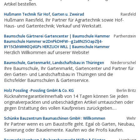
Artikel bestellen.
Hußmann Technik für Hof, Garten u. Zweirad
Raesfeld
Hußmann Raesfeld, Ihr Partner für Agrartechnik sowie Hof-
Haus- und Gartentechnik; Verkauf und Werkstatt.
Baumschule Gärtnerei Gartencenter | Baumschule Hammer
Parthenstein
Baumschule Hammer w2DnPkDHFW--g2a8N25OapZlJ4-
BY15CbhWHKEQdGPs HERZLICH WILL | Baumschule Hammer
Herzlich Willkommen auf unserer Website!
Baumschule, Gartenmarkt, Landschaftsbau in Thüringen
Niederorschel
Ihre Baumschule, Ihr Gartenmarkt, Gartencenter und Partner für
den Garten- und Landschaftsbau in Thüringen sind die
Eichsfelder Baumschulen & Gartenservice.
Holz Possling -Possling GmbH & Co. KG
Berlin Britz
RücknahmegarantieInnerhalb von 14 Tagen können Sie jeden
originalverpackten und unbeschädigten Artikel umtauschen oder
gegen Erstattung des vollen Kaufpreises zurückgeben.
Erforderlich ist die Vorlage des Kassenbons.Davon
Schünke Bauzentrum Baumaschinen GmbH : Willkommen
Wehr
ausgenommen sind Artikel zweiter Wahl, Sonderbestellungen,
Ihr Partner wenn es um Baustoffe geht. Egal ob Garten, Neubau,
Zuschnittware sowie geöffnete Pakete oder...
Sanierung oder Bauelemente. Kaufen wo die Profis kaufen.