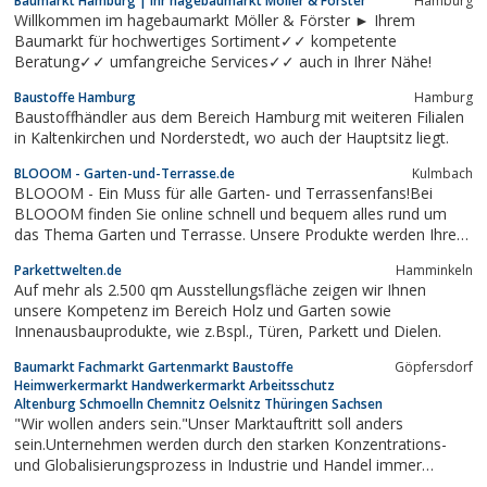
Baumarkt Hamburg | Ihr hagebaumarkt Möller & Förster
Hamburg
Willkommen im hagebaumarkt Möller & Förster ► Ihrem
Baumarkt für hochwertiges Sortiment✓✓ kompetente
Beratung✓✓ umfangreiche Services✓✓ auch in Ihrer Nähe!
Baustoffe Hamburg
Hamburg
Baustoffhändler aus dem Bereich Hamburg mit weiteren Filialen
in Kaltenkirchen und Norderstedt, wo auch der Hauptsitz liegt.
BLOOOM - Garten-und-Terrasse.de
Kulmbach
BLOOOM - Ein Muss für alle Garten- und Terrassenfans!Bei
BLOOOM finden Sie online schnell und bequem alles rund um
das Thema Garten und Terrasse. Unsere Produkte werden Ihren
Garten in neuem Glanz erstrahlen lassen. Schauen Sie jetzt
Parkettwelten.de
Hamminkeln
vorbei – BLOOOM hat ständig wechselnde Aktionen und
Auf mehr als 2.500 qm Ausstellungsfläche zeigen wir Ihnen
Sonderangebote. Top Qualität zu günstigen...
unsere Kompetenz im Bereich Holz und Garten sowie
Innenausbauprodukte, wie z.Bspl., Türen, Parkett und Dielen.
Baumarkt Fachmarkt Gartenmarkt Baustoffe
Göpfersdorf
Heimwerkermarkt Handwerkermarkt Arbeitsschutz
Altenburg Schmoelln Chemnitz Oelsnitz Thüringen Sachsen
"Wir wollen anders sein."Unser Marktauftritt soll anders
sein.Unternehmen werden durch den starken Konzentrations-
und Globalisierungsprozess in Industrie und Handel immer
einheitlicher und austauschbarer. Unternehmensname und -logo