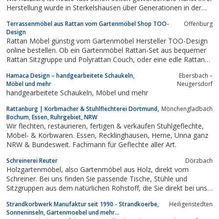
Herstellung wurde in Sterkelshausen über Generationen in der
Familie weitergegeben, bis auf den heutigen Tag. Bei uns
Terrassenmöbel aus Rattan vom Gartenmöbel Shop TOO-
Offenburg
bekommen Sie daher noch die traditionellen Formen,
Design
handwerklich hergestellt aus...
Rattan Möbel günstig vom Gartenmöbel Hersteller TOO-Design
online bestellen. Ob ein Gartenmöbel Rattan-Set aus bequemer
Rattan Sitzgruppe und Polyrattan Couch, oder eine edle Rattan
Lounge. Alle Terrassenmöbel vom Rattan Shop TOO-Design sind
Hamaca Design – handgearbeitete Schaukeln,
Ebersbach –
wetterbeständig und haben ein massives Polyrattan-Geflecht.
Möbel und mehr
Neugersdorf
Die Bezüge der extra dicken...
handgearbeitete Schaukeln, Möbel und mehr
Rattanburg | Korbmacher & Stuhlflechterei Dortmund,
Mönchengladbach
Bochum, Essen, Ruhrgebiet, NRW
Wir flechten, restaurieren, fertigen & verkaufen Stuhlgeflechte,
Möbel- & Korbwaren. Essen, Recklinghausen, Herne, Unna ganz
NRW & Bundesweit. Fachmann für Geflechte aller Art.
Schreinerei Reuter
Dörzbach
Holzgartenmöbel, also Gartenmöbel aus Holz, direkt vom
Schreiner. Bei uns finden Sie passende Tische, Stühle und
Sitzgruppen aus dem natürlichen Rohstoff, die Sie direkt bei uns
in unserer Ausstellung testen können. Alternativ bieten wir Ihnen
Strandkorbwerk Manufaktur seit 1990 - Strandkoerbe,
Heiligenstedten
demnächst einen Onlineshop, in dem Sie unsere Möbel kaufen
Sonneninseln, Gartenmoebel und mehr...
können.