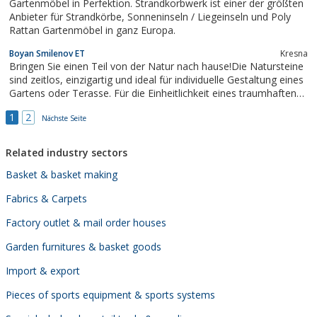
Gartenmöbel in Perfektion. Strandkorbwerk ist einer der größten
Anbieter für Strandkörbe, Sonneninseln / Liegeinseln und Poly
Rattan Gartenmöbel in ganz Europa.
Boyan Smilenov ET
Kresna
Bringen Sie einen Teil von der Natur nach hause!Die Natursteine
sind zeitlos, einzigartig und ideal für individuelle Gestaltung eines
Gartens oder Terasse. Für die Einheitlichkeit eines traumhaften
Gartens stellen wir ein breites Angebot von Natursteinmöbel und
1
2
Nächste Seite
-ausstattung bereit: Gartenkamine, Steinöfen, Tische mit...
Related industry sectors
Basket & basket making
Fabrics & Carpets
Factory outlet & mail order houses
Garden furnitures & basket goods
Import & export
Pieces of sports equipment & sports systems