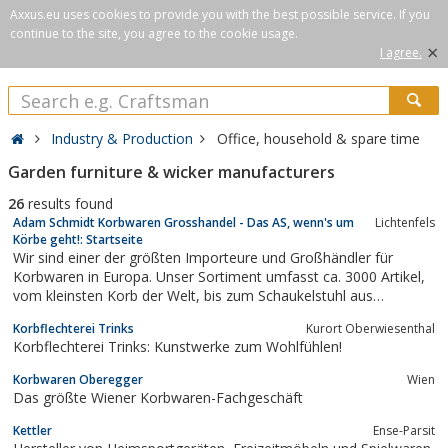
Axxus.eu uses cookies to provide you with the best possible service. If you
continue to the site, you agree to the cookie usage.
×
I agree.
Industry & Production
Office, household & spare time
Garden furniture & wicker manufacturers
26
results found
Adam Schmidt Korbwaren Grosshandel - Das AS, wenn's um
Lichtenfels
Körbe geht!: Startseite
Wir sind einer der größten Importeure und Großhändler für
Korbwaren in Europa. Unser Sortiment umfasst ca. 3000 Artikel,
vom kleinsten Korb der Welt, bis zum Schaukelstuhl aus
Flechtwerk.
Korbflechterei Trinks
Kurort Oberwiesenthal
Korbflechterei Trinks: Kunstwerke zum Wohlfühlen!
Korbwaren Oberegger
Wien
Das größte Wiener Korbwaren-Fachgeschäft
Kettler
Ense-Parsit