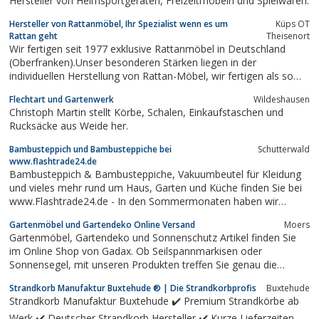
Hersteller von Heimsportgeräten, Freizeitmöbeln und Spielwaren.
Hersteller von Rattanmöbel, Ihr Spezialist wenn es um
Küps OT
Rattan geht
Theisenort
Wir fertigen seit 1977 exklusive Rattanmöbel in Deutschland
(Oberfranken).Unser besonderen Stärken liegen in der
individuellen Herstellung von Rattan-Möbel, wir fertigen als so
gut wie alles nach Kundenwunsch und können faßt alle Ihre
Flechtart und Gartenwerk
Wildeshausen
Wünsche auch in die Tat umsetzen.Besuchen Sie einfach unsere
Christoph Martin stellt Körbe, Schalen, Einkaufstaschen und
Homepage...
Rucksäcke aus Weide her.
Bambusteppich und Bambusteppiche bei
Schutterwald
www.flashtrade24.de
Bambusteppich & Bambusteppiche, Vakuumbeutel für Kleidung
und vieles mehr rund um Haus, Garten und Küche finden Sie bei
www.Flashtrade24.de - In den Sommermonaten haben wir
zusätzlich viele verschiedene Polyrattan Lounge Gartenmöbel
Gartenmöbel und Gartendeko Online Versand
Moers
und Sonnenliegen in verschiedenen Farben und Designs, einfach
Gartenmöbel, Gartendeko und Sonnenschutz Artikel finden Sie
mal reinschauen. Sicher...
im Online Shop von Gadax. Ob Seilspannmarkisen oder
Sonnensegel, mit unseren Produkten treffen Sie genau die
richtige Wahl.
Strandkorb Manufaktur Buxtehude ® | Die Strandkorbprofis
Buxtehude
Strandkorb Manufaktur Buxtehude ✔️ Premium Strandkörbe ab
Werk ✔️ Deutscher Strandkorb Hersteller ✔️ Kurze Lieferzeiten