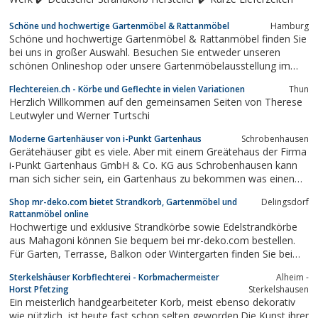
Schöne und hochwertige Gartenmöbel & Rattanmöbel
Hamburg
Schöne und hochwertige Gartenmöbel & Rattanmöbel finden Sie
bei uns in großer Auswahl. Besuchen Sie entweder unseren
schönen Onlineshop oder unsere Gartenmöbelausstellung im
Hamburger Ladengeschäft.
Flechtereien.ch - Körbe und Geflechte in vielen Variationen
Thun
Herzlich Willkommen auf den gemeinsamen Seiten von Therese
Leutwyler und Werner Turtschi
Moderne Gartenhäuser von i-Punkt Gartenhaus
Schrobenhausen
Gerätehäuser gibt es viele. Aber mit einem Greätehaus der Firma
i-Punkt Gartenhaus GmbH & Co. KG aus Schrobenhausen kann
man sich sicher sein, ein Gartenhaus zu bekommen was einen
Blickfang verspricht, wie ihn so schnell keine Zweiter haben wird.
Shop mr-deko.com bietet Strandkorb, Gartenmöbel und
Delingsdorf
Schon gar nicht in der Nachbarschaft.
Rattanmöbel online
Hochwertige und exklusive Strandkörbe sowie Edelstrandkörbe
aus Mahagoni können Sie bequem bei mr-deko.com bestellen.
Für Garten, Terrasse, Balkon oder Wintergarten finden Sie bei
uns Gartenmöbel, Rattanmöbel, Lounge-Sets aus Rattan sowie
Sterkelshäuser Korbflechterei - Korbmachermeister
Alheim -
Rattan-Sessel, bequeme Sessel und Stühle. Des weiteren führen
Horst Pfetzing
Sterkelshausen
wir...
Ein meisterlich handgearbeiteter Korb, meist ebenso dekorativ
wie nützlich, ist heute fast schon selten geworden.Die Kunst ihrer