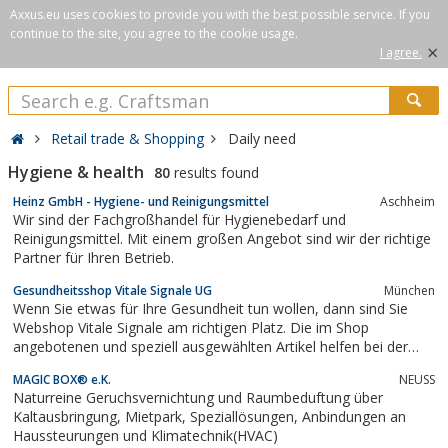
Axxus.eu uses cookies to provide you with the best possible service. If you
continue to the site, you agree to the cookie usage.
×
I agree.
Retail trade & Shopping
Daily need
Hygiene & health
80
results found
Heinz GmbH - Hygiene- und Reinigungsmittel
Aschheim
Wir sind der Fachgroßhandel für Hygienebedarf und
Reinigungsmittel. Mit einem großen Angebot sind wir der richtige
Partner für Ihren Betrieb.
Gesundheitsshop Vitale Signale UG
München
Wenn Sie etwas für Ihre Gesundheit tun wollen, dann sind Sie
Webshop Vitale Signale am richtigen Platz. Die im Shop
angebotenen und speziell ausgewählten Artikel helfen bei der
Vitalisierung und Entschlackung des Körpers.
MAGIC BOX® e.K.
NEUSS
Naturreine Geruchsvernichtung und Raumbeduftung über
Kaltausbringung, Mietpark, Speziallösungen, Anbindungen an
Haussteurungen und Klimatechnik(HVAC)