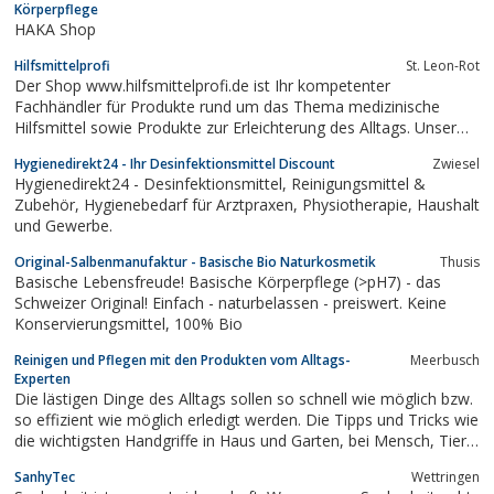
Körperpflege
HAKA Shop
Hilfsmittelprofi
St. Leon-Rot
Der Shop www.hilfsmittelprofi.de ist Ihr kompetenter
Fachhändler für Produkte rund um das Thema medizinische
Hilfsmittel sowie Produkte zur Erleichterung des Alltags. Unser
Anspruch ist es hochwertige Markenartikel zu möglichst
Hygienedirekt24 - Ihr Desinfektionsmittel Discount
Zwiesel
günstigen Preisen anzubieten. Speziell bei der
Hygienedirekt24 - Desinfektionsmittel, Reinigungsmittel &
Inkontinenzversorgung ist es wichtig, die optimal...
Zubehör, Hygienebedarf für Arztpraxen, Physiotherapie, Haushalt
und Gewerbe.
Original-Salbenmanufaktur - Basische Bio Naturkosmetik
Thusis
Basische Lebensfreude! Basische Körperpflege (>pH7) - das
Schweizer Original! Einfach - naturbelassen - preiswert. Keine
Konservierungsmittel, 100% Bio
Reinigen und Pflegen mit den Produkten vom Alltags-
Meerbusch
Experten
Die lästigen Dinge des Alltags sollen so schnell wie möglich bzw.
so effizient wie möglich erledigt werden. Die Tipps und Tricks wie
die wichtigsten Handgriffe in Haus und Garten, bei Mensch, Tier
und Technik gelingen, findet man beim Alltags-Experten.
SanhyTec
Wettringen