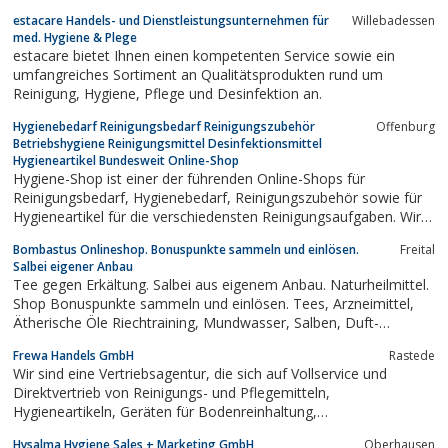
estacare Handels- und Dienstleistungsunternehmen für
Willebadessen
med. Hygiene & Plege
estacare bietet Ihnen einen kompetenten Service sowie ein
umfangreiches Sortiment an Qualitätsprodukten rund um
Reinigung, Hygiene, Pflege und Desinfektion an.
Hygienebedarf Reinigungsbedarf Reinigungszubehör
Offenburg
Betriebshygiene Reinigungsmittel Desinfektionsmittel
Hygieneartikel Bundesweit Online-Shop
Hygiene-Shop ist einer der führenden Online-Shops für
Reinigungsbedarf, Hygienebedarf, Reinigungszubehör sowie für
Hygieneartikel für die verschiedensten Reinigungsaufgaben. Wir
betreuen Messen, Behörden, Industrie-, Versicherungs- und
Bombastus Onlineshop. Bonuspunkte sammeln und einlösen.
Freital
pharmazeutische Unternehmen, Banken und Verwaltungen,
Salbei eigener Anbau
Hotels und Gaststätten, das...
Tee gegen Erkältung. Salbei aus eigenem Anbau. Naturheilmittel.
Shop Bonuspunkte sammeln und einlösen. Tees, Arzneimittel,
Ätherische Öle Riechtraining, Mundwasser, Salben, Duft-
Essenzen. Tradition und Innovation im Einklang mit der Natur.
Frewa Handels GmbH
Rastede
Wir sind eine Vertriebsagentur, die sich auf Vollservice und
Direktvertrieb von Reinigungs- und Pflegemitteln,
Hygieneartikeln, Geräten für Bodenreinhaltung,
Spendersystemen für Geschirrspülmaschinen, Luft- und
Hysalma Hygiene Sales + Marketing GmbH
Oberhausen