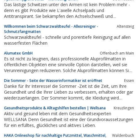
Raumhygiene etc. spezialisiert hat.
Das lästige Schwitzen unter den Armen ist kein Problem mehr -
denn es gibt Produkte wie L'axelle Achselpads und
Antitranspirant. Sie bekämpfen den Achselschweiß und
verhindern die unangenehmen Schweißflecken unter den Armen.
Willkommen beim Schwarzwaldteufel - Allesreiniger -
Altensteig
Schmutzfangmatten
Schwarzwaldteufel - schnelle und porentiefe Reinigung auf allen
wasserfesten Flächen
Alumatex GmbH
Offenbach am Main
Es ist nicht zu leugnen, dass professionelle Aluprofilmatten in
öffentlichen Objekten eine sinnvolle Option darstellen, weil sie
Verunreinigungen reduzieren. Solche Aluprofilmatten können Sie
jederzeit bei diesem Unternehmen bestellen. Die Firma wurde in
Die Sommer - Seite der Wasserinformatiker ist eröffnet
Essen
den siebziger Jahren gegründet. In ihrem Angebot lassen sich
Danke für Ihr Interesse! die Sommer -Zeit ist die Zeit, um Ihre
hochwertige...
Gesundheit und die Ihrer Lieben zu verbessern, erhalten oder gar
wiederzuerlangen. Der Sommer kommt, die Kleidung wird
leichter. Freuen Sie sich des Lebens mit Ihrer Sommer-Figur
Gesundheitsprodukte & Alltagshilfen bestellen | Wellsana
Kreuzlingen
durch reines, klares Wasser! Bis zum Sommer haben Sie noch ein
Aktiv und gesund leben mit dem Gesundheitsexperten
wenig Zeit.
WELLSANA Denn Gesundheit ist eine der Grundvoraussetzungen
für ein erfülltes, glückliches und aktives Leben.
HAKA Onlineshop für nachhaltige Putzmittel, Waschmittel,
Waldenbuch