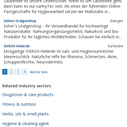
Sauberkeit ist unsere Leidenschaft. Wenn es um Sauberkeit geht,
dann kann es nur sanhyTec sein. Als eines der führenden Online-
Fachgeschäfte für Hygieneartikel setzen wir Maßstäbe in
Artikelvielfalt und sensationell niedrigen Preisen. Dabei umfasst
Sehers Uralgenshop
Eisingen
unser Sortiment das ganze A-B-C der Hygiene und Sauberkeit.
Seher´s Uralgenshop - Ihr Versandhandel für hochwertige
Naturprodukte. Nahrungsergänzungsmittel, Naturkost und Bio-
Produkte für Ihr tägliches Wohlbefinden. Schauen Sie einfach in
unserem Online Shop vorbei und überzeugen Sie sich selbst von
SIVASH-Heilerde
Karlsruhe
der Vielfalt unseres Shops.
Einzigartige SIVASH-Heilerde ist salz- und magnesiumreicher
Meeresschlick. Natürliche Hilfe bei Rheuma, Schmerzen, Akne,
Schuppenflechte, Neurodermitis.
1
2
3
4
Nächste Seite
Related industry sectors
Drugstores & care products
Fitness & nutrition
Herbs, oils & smell plants
Hygiene & cleaning agent