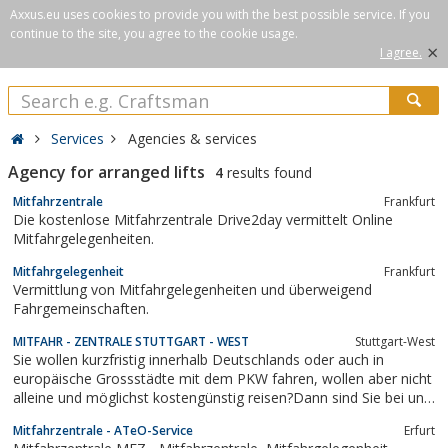
Axxus.eu uses cookies to provide you with the best possible service. If you
continue to the site, you agree to the cookie usage.
×
I agree.
Services
Agencies & services
Agency for arranged lifts
4
results found
Mitfahrzentrale
Frankfurt
Die kostenlose Mitfahrzentrale Drive2day vermittelt Online
Mitfahrgelegenheiten.
Mitfahrgelegenheit
Frankfurt
Vermittlung von Mitfahrgelegenheiten und überweigend
Fahrgemeinschaften.
MITFAHR - ZENTRALE STUTTGART - WEST
Stuttgart-West
Sie wollen kurzfristig innerhalb Deutschlands oder auch in
europäische Grossstädte mit dem PKW fahren, wollen aber nicht
alleine und möglichst kostengünstig reisen?Dann sind Sie bei uns
genau richtig
Mitfahrzentrale - ATeO-Service
Erfurt