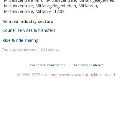
Mitfahrzentrale MFZ - Mitfahrzentrale, Mitfahrgelegenheit,
Mitfahrzentrale, Mitfahrgelegenheiten, Mitfahren,
Mitfahrzentrale, Mitfahrer 17.03
Related industry sectors
Courier services & transfers
Ride & ride sharing
This query was answered in 0,02 seconds.
Corporate Information
•
Criticism or ideas?
© 1998 - 2026 economy network axxus • all rights reserved