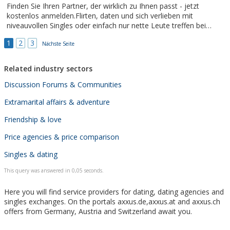
Finden Sie Ihren Partner, der wirklich zu Ihnen passt - jetzt
kostenlos anmelden.Flirten, daten und sich verlieben mit
niveauvollen Singles oder einfach nur nette Leute treffen bei
gluecklich123.In wenigen Schritten zum Traumpartner, kostenlos
1
2
3
anmelden und mit anderen Singles in Kontakt treten.Viele Singles
Nächste Seite
mit einer...
Related industry sectors
Discussion Forums & Communities
Extramarital affairs & adventure
Friendship & love
Price agencies & price comparison
Singles & dating
This query was answered in 0,05 seconds.
Here you will find service providers for dating, dating agencies and
singles exchanges. On the portals axxus.de,axxus.at and axxus.ch
offers from Germany, Austria and Switzerland await you.