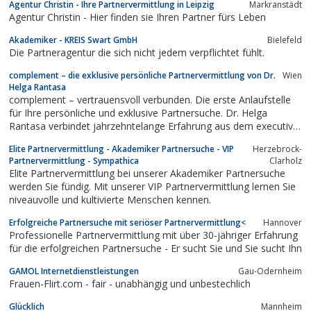
Agentur Christin - Ihre Partnervermittlung in Leipzig
Markranstädt
Partner, der Ihren Humor teilt, mit Ihnen durch dünn und dick
Agentur Christin - Hier finden sie Ihren Partner fürs Leben
geht, mit dem Sie sich...
Akademiker - KREIS Swart GmbH
Bielefeld
Die Partneragentur die sich nicht jedem verpflichtet fühlt.
complement – die exklusive persönliche Partnervermittlung von Dr.
Wien
Helga Rantasa
complement – vertrauensvoll verbunden. Die erste Anlaufstelle
für Ihre persönliche und exklusive Partnersuche. Dr. Helga
Rantasa verbindet jahrzehntelange Erfahrung aus dem executive
search mit viel Empathie und Freude an der persönlichen
Elite Partnervermittlung - Akademiker Partnersuche - VIP
Herzebrock-
Zusammenarbeit mit Menschen.
Partnervermittlung - Sympathica
Clarholz
Elite Partnervermittlung bei unserer Akademiker Partnersuche
werden Sie fündig. Mit unserer VIP Partnervermittlung lernen Sie
niveauvolle und kultivierte Menschen kennen.
Erfolgreiche Partnersuche mit seriöser Partnervermittlung<
Hannover
Professionelle Partnervermittlung mit über 30-jähriger Erfahrung
für die erfolgreichen Partnersuche - Er sucht Sie und Sie sucht Ihn
GAMOL Internetdienstleistungen
Gau-Odernheim
Frauen-Flirt.com - fair - unabhängig und unbestechlich
Glücklich
Mannheim