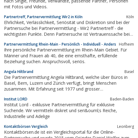
nach Single, Freunde, Verwandte, passende Partner, Personen
mit Fotos und Videos.
Partnertreff, Partnervermittlung Wir2 in Köln
Köln
Ehrlichkeit, Verlässlichkeit, Seriösität und Diskretion sind bei der
Partnersuche bei Partnervermittlung - Wir2 Partnertreff - die
wichtigsten Punkte. Denn Partnersuche ist Vertrauenssache bei
Wir2 Partnertreff in Köln.
Partnervermittlung Rhein-Main - Persönlich - Individuell - Anders
Hofheim
Ihre persönliche Partnervermittlung im Rhein-Main Gebiet. Für
Männer und Frauen ab 40, die eine ernsthafte, erfüllende
Beziehung suchen. Anspruchsvoll, seriös.
Angela Hiltbrand
Basel
Die Partnervermittlung Angela Hiltbrand, welche über Büros in
Basel, Bern, Luzern und Zürich verfügt, bringt Menschen
zusammen. Mit Erfahrung seit 1977 und grosser
Menschenkenntnis werden Menschen einander vorgestellt, die
Institut LORD
Baden-Baden
zusammen passen.
Institut Lord - exklusive Partnervermittlung für exklusive
Suchende. Wir vermitteln diskret und seri&ouml;s Reiche,
Industrielle und Adelige
Kontaktbörsen Vergleich
Leonberg
Kontaktbörsen.de ist ein Vergleichsportal für die Online-
Partnersuche und wurde 2015 vom Gründer Daniel Wolfer zum