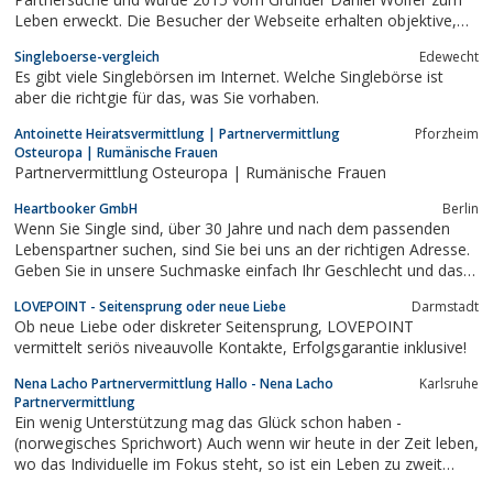
Leben erweckt. Die Besucher der Webseite erhalten objektive,
selbst überprüfte und gewissenhaft recherchierte Informationen
Singleboerse-vergleich
Edewecht
über die wichtigsten Anbieter aus den Bereichen
Es gibt viele Singlebörsen im Internet. Welche Singlebörse ist
Partnervermittlung, Singlebörse und...
aber die richtgie für das, was Sie vorhaben.
Antoinette Heiratsvermittlung | Partnervermittlung
Pforzheim
Osteuropa | Rumänische Frauen
Partnervermittlung Osteuropa | Rumänische Frauen
Heartbooker GmbH
Berlin
Wenn Sie Single sind, über 30 Jahre und nach dem passenden
Lebenspartner suchen, sind Sie bei uns an der richtigen Adresse.
Geben Sie in unsere Suchmaske einfach Ihr Geschlecht und das
Geschlecht und das Alter des Partners an, den sie suchen. Bei
LOVEPOINT - Seitensprung oder neue Liebe
Darmstadt
uns finden Sie eine große Auswahl an attraktiven Singles im Alter
Ob neue Liebe oder diskreter Seitensprung, LOVEPOINT
zwischen 30 bis...
vermittelt seriös niveauvolle Kontakte, Erfolgsgarantie inklusive!
Nena Lacho Partnervermittlung Hallo - Nena Lacho
Karlsruhe
Partnervermittlung
Ein wenig Unterstützung mag das Glück schon haben -
(norwegisches Sprichwort) Auch wenn wir heute in der Zeit leben,
wo das Individuelle im Fokus steht, so ist ein Leben zu zweit
immer noch die bessere Wahl. Das Bedürfnis nach einem