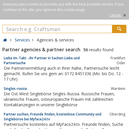
Axxus.eu uses cookies to provide you with the best possible service. If you
continue to the site, you agree to the cookie usage.
×
I agree.
Services
Agencies & services
Partner agencies & partner search
56
results found
Liebe Im-Takt –ihr Partner in Sachen Liebe und
Frankfurt
Partnersuche
Oder
Die Partnervermittlung auch in Ihrer Nähe, Partnersuche leicht
gemacht. Rufen Sie uns gern an: 0172 8451336 (Mo. bis Do. 12 -
17 Uhr)
Singles-russia
Warstein
Die Ost-West Singlebörse Singles-Russia. Russische Frauen,
ukrainische Frauen, osteuropäische Frauen mit zahlreichen
Kontaktanzeigen in unserer Singlebörse
Partner suchen, Freunde finden, kostenlose Community und
Oberding
Singlebörse bei Myface24.tv
Partnersuche kostenlos auf MyFace24.tv. Freunde finden, Suche