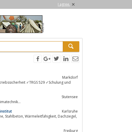
×
I agree.
Markdorf
S 529 ✓Schulung und
Stutensee
e Kälte-Klimatechnik...
institut
Karlsruhe
Freiburg