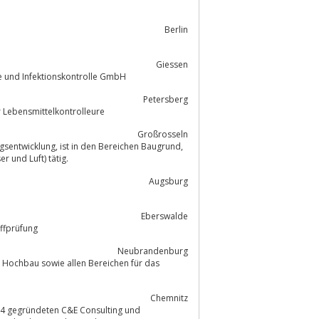
Berlin
Giessen
e und Infektionskontrolle GmbH
Petersberg
illkommen beim Berufsverband der Lebensmittelkontrolleure
Großrosseln
gie und Probenahme an Umweltmedien(Feststoffe, Wasser und Luft) tätig.
Augsburg
Eberswalde
ffprüfung
Neubrandenburg
Chemnitz
94 gegründeten C&E Consulting und