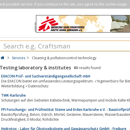
st possible service. If you continue to the site, you agree to the cookie usage.
Services
Cleaning & pollutioncontrol technology
Testing laboratory & institutes
80
results found
EXACON Prüf- und Sachverständigengesellschaft mbH
Die EXACON bietet ein umfassendes Leistungsspektrum: ✓Ingenierbüro für Betriebssicherheit ✓TRG
Weiterbildung ✓Datenschutz
TWK-Karlsruhe
Schulungen auf den Gebieten Kältetechnik, Wärmepumpen und mobil
FPI Forschungs- und Prüfinstitut Steine und Erden Karlsruhe e.V. - Baustoffprüf
Baustoffprüfung, Beton, Estrich, Mörtel, Gesteine, Mauersteine, Wasserbausteine, Stahlbeton, Wärmeleitfähigkeit, Dachziegel,
Druckfestigkeit, E-Modul, Rohdichte
Hydrotox - Labor für Ökotoxikologie und Gewässerschutz GmbH - Freiburg