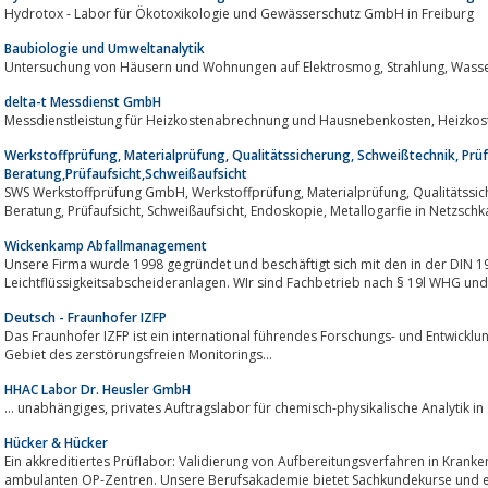
Hydrotox - Labor für Ökotoxikologie und Gewässerschutz GmbH in Freiburg
Baubiologie und Umweltanalytik
Untersuchung von Häuse
delta-t Messdienst GmbH
Werkstoffprüfung, Materialprüfung, Qualitätssicherung, Schweißtechnik, Prü
Beratung,Prüfaufsicht,Schweißaufsicht
SWS Werkstoffprüfung GmbH, Werkstoffprüfung, Materialprüfung, Qualitätssicherung, Schweißtechnik, Prüftechnische
Wickenkamp Abfallmanagement
Unsere Firma wurde 1998 gegründet und beschäftigt sich mit den in der DIN 1
Leichtflüssigkeitsabscheideranlagen. WIr sind Fachbetrieb nach § 19l WHG und
Deutsch - Fraunhofer IZFP
Das Fraunhofer IZFP ist ein international führendes Forschungs- und Entwic
Gebiet des zerstörungsfreien Monitorings...
HHAC Labor Dr. Heusler GmbH
... unabhängiges, privates Auftragslabor für chemisch-physikalische Analytik
Hücker & Hücker
Ein akkreditiertes Prüflabor: Validierung von Aufbereitungsverfahren in Krankenhäusern, Arzt- und Za
ambulanten OP-Zentren. Unsere Berufsakademie bietet Sachkundekurse und ei