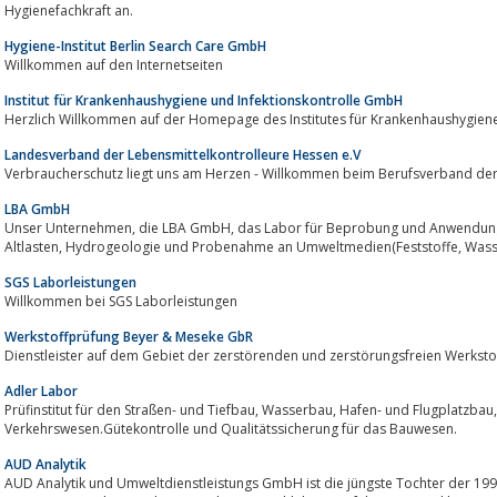
Hygienefachkraft an.
Hygiene-Institut Berlin Search Care GmbH
Willkommen auf den Internetseiten
Institut für Krankenhaushygiene und Infektionskontrolle GmbH
Herzlich Willkommen auf der Homepage des Institutes für Krankenhaushygien
Landesverband der Lebensmittelkontrolleure Hessen e.V
Verbraucherschutz liegt uns am Herzen - W
LBA GmbH
Unser Unternehmen, die LBA GmbH, das Labor für Beprobung und Anwendungsentwicklung, ist in den Bereichen Baugrund,
Altlasten, Hydrogeolo
SGS Laborleistungen
Willkommen bei SGS Laborleistungen
Werkstoffprüfung Beyer & Meseke GbR
Dienstleister auf dem Gebiet der zerstörenden und zerstörungsfreien Werksto
Adler Labor
Prüfinstitut für den Straßen- und Tiefbau, Wasserbau, Hafen- und Flugplatzbau, Hochbau sowie allen Bereichen für das
Verkehrswesen.Gütekontrolle und Qualitätssicherung für das Bauwesen.
AUD Analytik
AUD Analytik und Umweltdienstleistungs GmbH ist die jüngste Tochter der 19