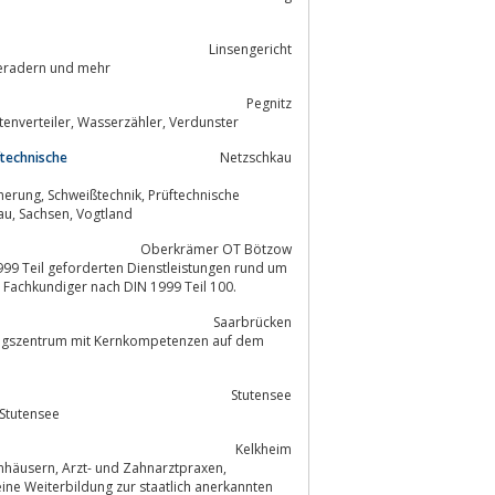
Linsengericht
rn und Wohnungen auf Elektrosmog, Strahlung, Wasseradern und mehr
Pegnitz
Messdienstleistung für Heizkostenabrechnung und Hausnebenkosten, Heizkostenverteiler, Wasserzähler, Verdunster
ftechnische
Netzschkau
Beratung, Prüfaufsicht, Schweißaufsicht, Endoskopie, Metallogarfie in Netzschkau, Sachsen, Vogtland
Oberkrämer OT Bötzow
999 Teil geforderten Dienstleistungen rund um
 Fachkundiger nach DIN 1999 Teil 100.
Saarbrücken
klungszentrum mit Kernkompetenzen auf dem
Stutensee
 in Stutensee
Kelkheim
hnarztpraxen,
ne Weiterbildung zur staatlich anerkannten