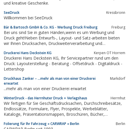
und kreative Geschenke.
SeeDruck
Kressbronn
Willkommen bei SeeDruck
Bär & Bartosch GmbH & Co. KG - Werbung Druck Freiburg
Freiburg
Bei uns sind Sie in guten Händen,wenn es um Werbung und
Druck geht!Neben Entwurfs-, Layout- und Satz-arbeiten bieten
wir Ihnen Drucksachen, Druckweiterverarbeitung und
Spezialverarbeitung an.Überzeugen Sie sich auf unserer
Druckerei Hans Deckstein KG
Kerpen OT Horrem
Hompage.Fragen Sie jederzeit unverbindlich an oder vereinbaren
Druckerei Hans Deckstein KG, Ihr Servicepartner rund um den
Sie einen Termin mit uns - Ihre...
Druck: Layouterstellung - Beratung - Offsetdruck - Digitaldruck -
Lettershop
Druckhaus Zanker – …mehr als man von einer Druckerei
Markdorf
erwartet
...mehr als man von einer Druckerei erwartet
WinterDruck - das Herrnhuter Druck + Verlagshaus
Herrnhut
Wir fertigen für Sie Geschäftsdrucksachen, Durchschreibesätze,
Endlossätze, Formulare, Flyer, Prospekte, Werbeblätter,
Kataloge, Präsentationsmappen, Broschüren, Bücher,
Zeitschriften, Beilagen, Taschen- und Wandkalender,
Folierung für Ihr Fahrzeug » CARWRAP « Berlin
Berlin
Schreibtischunterlagen, Aufkleber, Etiketten, Verpackungen und
CARWRAP Berlin seit 1993