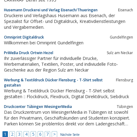
Plakate.
Husemann Druckerei und Verlag Eisenach/Thueringen
Eisenach
Druckerei und Verlagshaus Husemann aus Eisenach, der
Spezialist für Offset- und Digitaldruck, Kreativdienstleistungen
und Vergabemedien.
Omniprint Digitaldruck
Gundelfingen
Willkommen bei Omniprint Gundelfingen
PriMeBa Druck Ortwin Hezel
Sulz am Neckar
Ihr zuverlässiger Partner für individuelle Drucke,
Werbematerialien, Textilien, Poster, und indiviudelle Foto-
Geschenke aus der Region Sulz am Neckar
Werbung & Textildruck Dücker Flensburg - T-Shirt selbst
Flensburg
gestalten
Werbung & Textildruck Dücker Flensburg - T-Shirt selbst
gestalten :: Flockdruck, Flexdruck, Digital Direktdruck, Siebdruck
Druckcenter Tübingen WiesingerMedia
Tübingen
Das Druckzentrum von WiesingerMedia in Tübingen ist sowohl
für den Privatmann, Geschäftskunden und Studenten konzipiert.
Parken können Sie problemlos direkt vor dem Ladengeschäft
oder in der Wilhelmstrasse.Der Copyshop von WiesingerMedia in
1
2
3
4
5
6
7
>
Tübingen befindet sich zwischen den Hochschulinstituten, neben
Nächste Seite