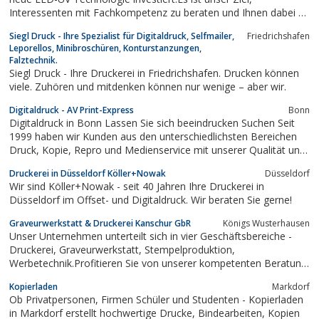
Interessenten mit Fachkompetenz zu beraten und Ihnen dabei zu
helfen, dass Sie mit Ihren Printsachen die gewünschten Erfolge
Siegl Druck - Ihre Spezialist für Digitaldruck, Selfmailer,
Friedrichshafen
und Wirkungen erzielen.Unsere Druckerei ist seit nunmehr zehn
Leporellos, Minibroschüren, Konturstanzungen,
Jahren erfolgreich in...
Falztechnik.
Siegl Druck - Ihre Druckerei in Friedrichshafen. Drucken können
viele. Zuhören und mitdenken können nur wenige – aber wir.
Digitaldruck - AV Print-Express
Bonn
Digitaldruck in Bonn Lassen Sie sich beeindrucken Suchen Seit
1999 haben wir Kunden aus den unterschiedlichsten Bereichen
Druck, Kopie, Repro und Medienservice mit unserer Qualität und
unserem Service überzeugt. Textilspannrahmen Messe- / LED- /
Druckerei in Düsseldorf Köller+Nowak
Düsseldorf
Präsentationssysteme Sticker / Holosticker Fahrzeugbeschriftung
Wir sind Köller+Nowak - seit 40 Jahren Ihre Druckerei in
Profilbuchstaben /...
Düsseldorf im Offset- und Digitaldruck. Wir beraten Sie gerne!
Graveurwerkstatt & Druckerei Kanschur GbR
Königs Wusterhausen
Unser Unternehmen unterteilt sich in vier Geschäftsbereiche -
Druckerei, Graveurwerkstatt, Stempelproduktion,
Werbetechnik.Profitieren Sie von unserer kompetenten Beratung,
hervorragenden Qualität und flexiblen Lieferzeiten.Blitzschnell
Kopierladen
Markdorf
und kinderleicht können Sie bei uns online einkaufen oder
Ob Privatpersonen, Firmen Schüler und Studenten - Kopierladen
Angebote anfordern. Neugierig...
in Markdorf erstellt hochwertige Drucke, Bindearbeiten, Kopien