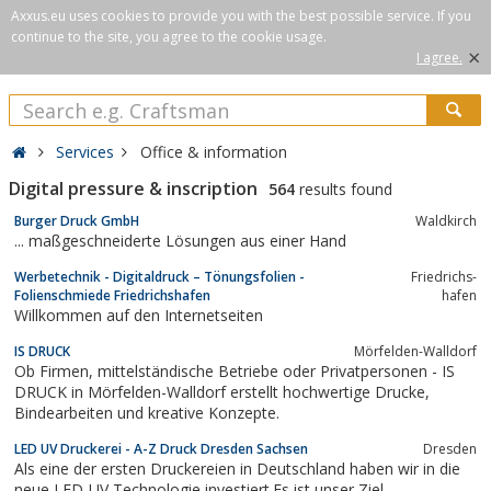
Axxus.eu uses cookies to provide you with the best possible service. If you
continue to the site, you agree to the cookie usage.
×
I agree.
Services
Office & information
Digital pressure & inscription
564
results found
Burger Druck GmbH
Waldkirch
... maßgeschneiderte Lösungen aus einer Hand
Werbetechnik - Digitaldruck – Tönungsfolien -
Fried­richs­
Folienschmiede Friedrichshafen
ha­fen
Willkommen auf den Internetseiten
IS DRUCK
Mörfelden-Walldorf
Ob Firmen, mittelständische Betriebe oder Privatpersonen - IS
DRUCK in Mörfelden-Walldorf erstellt hochwertige Drucke,
Bindearbeiten und kreative Konzepte.
LED UV Druckerei - A-Z Druck Dresden Sachsen
Dresden
Als eine der ersten Druckereien in Deutschland haben wir in die
neue LED-UV Technologie investiert.Es ist unser Ziel,