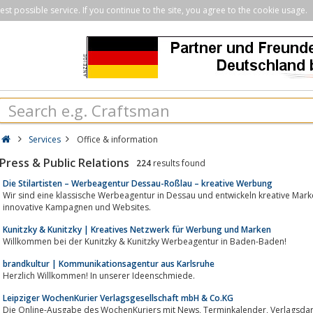
st possible service. If you continue to the site, you agree to the cookie usage.
Services
Office & information
Press & Public Relations
224
results found
Die Stilartisten – Werbeagentur Dessau-Roßlau – kreative Werbung
Wir sind eine klassische Werbeagentur in Dessau und entwickeln kreative Marketing-Strategien
innovative Kampagnen und Websites.
Kunitzky & Kunitzky | Kreatives Netzwerk für Werbung und Marken
Willkommen bei der Kunitzky & Kunitzky Werbeagentur in Baden-Baden!
brandkultur | Kommunikationsagentur aus Karlsruhe
Herzlich Willkommen! In unserer Ideenschmiede.
Leipziger WochenKurier Verlagsgesellschaft mbH & Co.KG