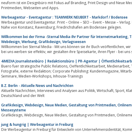
neuform ist ein Designbüro mit Fokus auf Branding, Print Design und Neue Medien – Designlösungen für klassische
Printmedien, Webseiten und Apps.
Werbeagentur - Eventagentur : TEAMWERK NEUBERT - Markdorf / Bodensee
Werbeagentur und Eventagentur. Print – Online – SEO – Event – Messe – Verlag. D
Nähe von Konstanz, Ravensburg, Friedrichshafen am Bodensee gelegen.
Willkommen bei der Firma -Sternal Media-Ihr Partner für Internetmarketing,
Webdesign, Werbung, Grafikdesign, Verlagswesen
Willkommen bei Sternal Media - Mit uns können sie ihr Buch veöffentlichen, wir gestalten oder überarbeiten Ihre Homepage,
bei uns werben sie effektiv, wir gestalten ihre Speisekart
4iMEDIA Journalistenbüro | Redaktionsbüro | PR-Agentur | Öffentlichkeitsar
Buero fuer strategische Public Relations, Oeffentlichkeitsarbeit, Medienarbeit, Textproduktion fuer Printmedien & TV, Presse-
Fotografie, externe Redaktion; Corporate Publishing: Kundenmagazine, Mitarbeitermagazine, Geschäftsberichte, PR-
Seminare, Medien-Workshops, Inhouse-Trainings
B.Z. Berlin - Aktuelle News und Nachrichten
Aktuelle Nachrichten, Interviews und Analysen aus Politik, Wirtschaft, Sport, Klatsch, Promis, Szene und Kultur in Berlin,
Deutschland und der Welt
Grafikdesign, Webdesign, Neue Medien, Gestaltung von Printmedien, Onlineme
Messesysteme
jung & hungrig | Werbeagentur in Freiburg
Die Werbeagentur in Freiburg für Entwickeln von Unternehmensidentität, Kommunikationsstrategien, Konzeption, Gestaltung