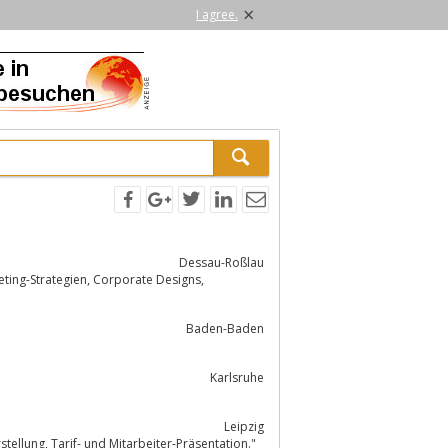
×
I agree.
Dessau-Roßlau
, Corporate Designs,
Baden-Baden
Karlsruhe
Leipzig
Die Online-Ausgabe des WochenKuriers mit News, Terminkalender, Verlagsdarstellung, Tarif- und Mitarbeiter-Präsentation."