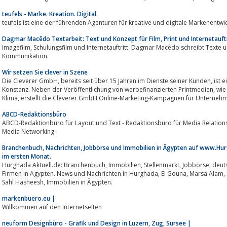
teufels - Marke. Kreation. Digital.
teufels ist eine der führenden Agenturen für kreative und digitale Markenentwi
Dagmar Macêdo Textarbeit: Text und Konzept für Film, Print und Internetauftr
Imagefilm, Schulungsfilm und Internetauftritt: Dagmar Macêdo schreibt Texte und Konzepte für eine erfolgreiche
Kommunikation.
Wir setzen Sie clever in Szene
Die Cleverer GmbH, bereits seit über 15 Jahren im Dienste seiner Kunden, ist eine Cross-Media-Marketing-Agentur mit Sitz in
Konstanz. Neben der Veröffentlichung von werbefinanzierten Printmedien, wie beispielsweise der Bürgerinfobroschüre
Klima, erstellt die Cleverer GmbH Online-Marketing-Kampagnen für Unterneh
ABCD-Redaktionsbüro
ABCD-Redaktionbüro für Layout und Text - Redaktionsbüro für Media Relations, Konzeption von PR-Kampagnen und Soc
Media Networking
Branchenbuch, Nachrichten, Jobbörse und Immobilien in Ägypten auf www.Hur
im ersten Monat.
Hurghada Aktuell.de: Branchenbuch, Immobilien, Stellenmarkt, Jobbörse, deutsche und deutschsprachige Unternehmen und
Firmen in Ägypten. News und Nachrichten in Hurghada, El Gouna, Marsa Alam, Safaga, Dahab, Luxor, Cairo, Sharm El Sheik,
Sahl Hasheesh, Immobilien in Ägypten.
markenbuero.eu |
Willkommen auf den Internetseiten
neuform Designbüro - Grafik und Design in Luzern, Zug, Sursee |