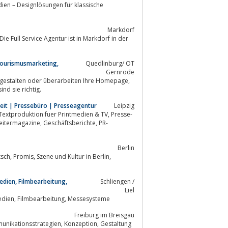
Markdorf
ie Full Service Agentur ist in Markdorf in der
 Tourismusmarketing,
Quedlinburg/ OT
Gernrode
e, ihren Flyer - bei uns sind sie richtig.
beit | Pressebüro | Presseagentur
Leipzig
Berlin
dien, Filmbearbeitung,
Schliengen /
Liel
Grafikdesign, Webdesign, Neue Medien, Gestaltung von Printmedien, Onlinemedien, Filmbearbeitung, Messesysteme
Freiburg im Breisgau