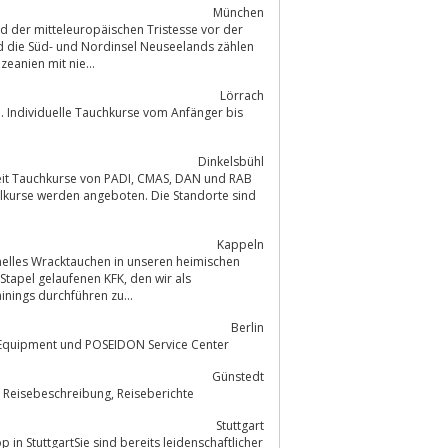
München
d der mitteleuropäischen Tristesse vor der
nd die Süd- und Nordinsel Neuseelands zählen
locken in Ozeanien mit nie...
Lörrach
Dinkelsbühl
 von PADI, CMAS, DAN und RAB
alkurse werden angeboten. Die Standorte sind
Kappeln
nelles Wracktauchen in unseren heimischen
effiziente Teamtrainings durchführen zu...
Berlin
ADI Tauchschule im Süden Berlin´s-Spezialist für kleine Gruppen, Ausfahrten, Equipment und POSEIDON Service Center
Günstedt
Homepage über das Tauchen und Reisen der Tauchhasen, private Homepage, Reisebeschreibung, Reiseberichte
Stuttgart
n StuttgartSie sind bereits leidenschaftlicher