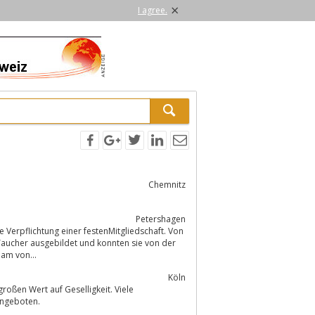
×
I agree.
Chemnitz
Petershagen
e Verpflichtung einer festenMitgliedschaft. Von
t ausgebildetes Team von...
Köln
oßen Wert auf Geselligkeit. Viele
Angeboten.