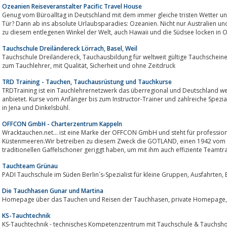
Ozeanien Reiseveranstalter Pacific Travel House
Genug vom Büroalltag in Deutschland mit dem immer gleiche tristen Wetter un
Tür? Dann ab ins absolute Urlaubsparadies: Ozeanien. Nicht nur Australien u
zu diesem entlegenen Winkel der Welt, auch Hawaii und die Südsee 
Tauchschule Dreiländereck Lörrach, Basel, Weil
Tauchschule Dreiländereck, Tauchausbildung für weltweit gültige Tauchscheine. Individuelle Tauchkurse vom Anfänger bis
zum Tauchlehrer, mit Qualität, Sicherheit und ohne Zeitdruck
TRD Training - Tauchen, Tauchausrüstung und Tauchkurse
TRDTraining ist ein Tauchlehrernetzwerk das überregional und Deutschland weit Tauchkurse
anbietet. Kurse vom Anfänger bis zum Instructor-Trainer und zahlreiche Spezi
in Jena und Dinkelsbühl.
OFFCON GmbH - Charterzentrum Kappeln
Wracktauchen.net... ist eine Marke der OFFCON GmbH und steht für professio
Küstenmeeren.Wir betreiben zu diesem Zweck die GOTLAND, einen 1942 vom Stapel gelaufenen KFK, den wir als
traditionellen Gaffelschoner geriggt haben, um mit ihm auch 
Tauchteam Grünau
P
Die Tauchhasen Gunar und Martina
KS-Tauchtechnik
KS-Tauchtechnik - technisches Kompetenzzentrum mit Tauchschule & Tauchshop i