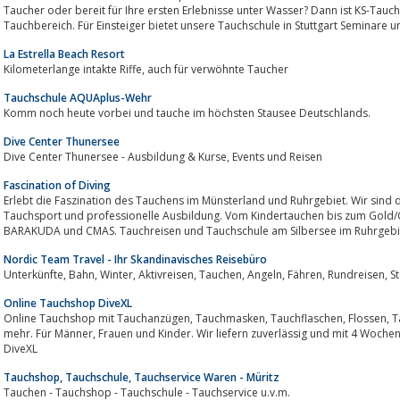
Taucher oder bereit für Ihre ersten Erlebnisse unter Wasser? Dann ist KS-Tauch
Tauchbereich. Für Einsteiger bietet unsere Tauchschule in Stuttgart Seminare un
La Estrella Beach Resort
Kilometerlange intakte Riffe, auch für verwöhnte Taucher
Tauchschule AQUAplus-Wehr
Komm noch heute vorbei und tauche im höchsten Stausee Deutschlands.
Dive Center Thunersee
Dive Center Thunersee - Ausbildung & Kurse, Events und Reisen
Fascination of Diving
Erlebt die Faszination des Tauchens im Münsterland und Ruhrgebiet. Wir sind d
Tauchsport und professionelle Ausbildung. Vom Kindertauchen bis zum Gold/CMAS***, Spezialkurse 
Nordic Team Travel - Ihr Skandinavisches Reisebüro
Online Tauchshop DiveXL
Online Tauchshop mit Tauchanzügen, Tauchmasken, Tauchflaschen, Flossen, Tauchcomputern, Tarierjackets und vielem
mehr. Für Männer, Frauen und Kinder. Wir liefern zuverlässig und mit 4 Wochen Rückgaberecht. Ihr Team vom Tauchershop
DiveXL
Tauchshop, Tauchschule, Tauchservice Waren - Müritz
Tauchen - Tauchshop - Tauchschule - Tauchservice u.v.m.