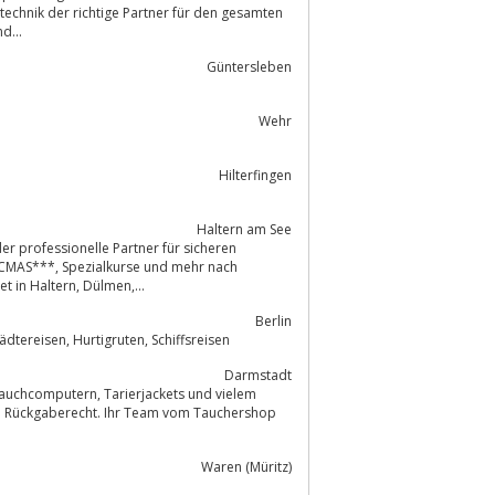
technik der richtige Partner für den gesamten
d...
Güntersleben
Wehr
Hilterfingen
Haltern am See
er professionelle Partner für sicheren
und mehr nach
BARAKUDA und CMAS. Tauchreisen und Tauchschule am Silbersee im Ruhrgebiet in Haltern, Dülmen,...
Berlin
Unterkünfte, Bahn, Winter, Aktivreisen, Tauchen, Angeln, Fähren, Rundreisen, Städtereisen, Hurtigruten, Schiffsreisen
Darmstadt
Waren (Müritz)