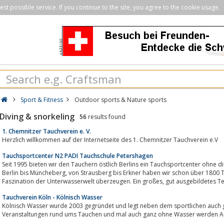
st possible service. If you continue to the site, you agree to the cookie usage.
Sport & Fitness
Outdoor sports & Nature sports
Diving & snorkeling
56
results found
1. Chemnitzer Tauchverein e. V.
Herzlich willkommen auf der Internetseite des 1. Chemnitzer Tauchverein e.V
Tauchsportcenter N2 PADI Tauchschule Petershagen
Seit 1995 bieten wir den Tauchern östlich Berlins ein Tauchsportcenter ohne di
Berlin bis Müncheberg, von Strausberg bis Erkner haben wir schon über 1800 Taucher ausgebildet und konnten sie von der
Faszination der Unterwasserwelt überzeugen. Ein großes, gu
Tauchverein Köln - Kölnisch Wasser
Kölnisch Wasser wurde 2003 gegründet und legt neben dem sportlichen auch gr
Veranstaltungen rund ums Tauchen und mal auch ganz ohne Wasser werden 