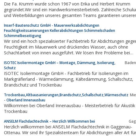
Die Fa. Krumm wurde schon 1967 von Erika und Herbert Krumm
gegründet.Wir sind ein Handwerksmeisterbetrieb. Zahlreiche Schul
und Weiterbildungen unseres gesamten Teams garantieren unsere
Kunden, dass sie immer optimal und nach den neusten Erkenntnissen
Inserf-Bautenschutz GmbH - Mauerwerksabdichtungen
bedient werden.Eines ist bei uns so geblieben wie vor Jahrzehnten: 
Feuchtigkeitssanierungen Kellerabdichtungen Schimmelschaden
setzen...
Schimmelbeseitigung
Wir sind ein hoch spezialisierter Fachbetrieb für Abdichtungen gege
Feuchtigkeit im Mauerwerk und drückendes Wasser, auch ohne
Schachtarbeit von innen ausgeführt. Wir lösen Ihre Probleme bei
auftretendem Schimmelbefall umfassend,von der Ursachenerforsc
ISOTEC Isoliermontage GmbH – Montage, Dämmung, Isolierung,
Baden
bis zur Schadensbeseitigung.Unsere umfangreiche technische...
Schutz
ISOTEC Isoliermontage GmbH - Fachbetrieb für Isolierungen im
Markgräflerland - Wärmedämmung, Kältedämmung, Schallschutz,
Brandschutz und Trockenbau
Trockenbau,Altbausanierungen,Brandschutz,Schallschutz,Wärmeschutz
Mi
- Oberland Innenausbau
Willkommen bei Oberland Innenausbau - Meisterbetrieb für Akustik
Trockenbau
ANSELM Flachdachtechnik – Herzlich Willkommen bei
Gag
Herzlich willkommen bei ANSELM Flachdachtechnik in Gaggenau-
Ottenau. Wir sind Ihr Spezialistenteam für Abdichtungen aller Art fü