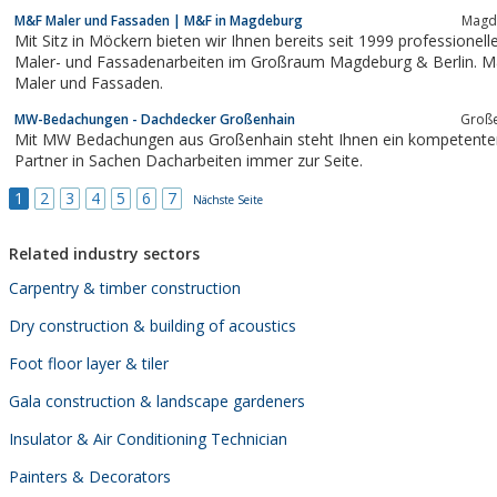
Bauwerksabdichtung• Schimmelpilzentfernung• Innendämmungen•
M&F Maler und Fassaden | M&F in Magdeburg
Magd
Kellerinstandsetzung• Injektionsarbeiten• Rissverpressung...
Mit Sitz in Möckern bieten wir Ihnen bereits seit 1999 professionell
Maler- und Fassadenarbeiten im Großraum Magdeburg & Berlin. 
Maler und Fassaden.
MW-Bedachungen - Dachdecker Großenhain
Groß
Mit MW Bedachungen aus Großenhain steht Ihnen ein kompetente
Partner in Sachen Dacharbeiten immer zur Seite.
1
2
3
4
5
6
7
Nächste Seite
Related industry sectors
Carpentry & timber construction
Dry construction & building of acoustics
Foot floor layer & tiler
Gala construction & landscape gardeners
Insulator & Air Conditioning Technician
Painters & Decorators