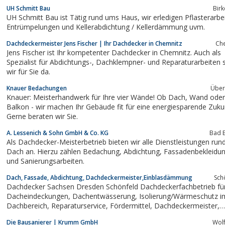
System wird seit 1997 in der Schweiz erfolgreich verarbeitet und sei
UH Schmitt Bau
Birk
dem Jahr 2004 ist F+T Fensterabdichtung auch auf dem deutschen..
UH Schmitt Bau ist Tätig rund ums Haus, wir erledigen Pflasterarbeiten,
Entrümpelungen und Kellerabdichtung / Kellerdämmung uvm.
Dachdeckermeister Jens Fischer | Ihr Dachdecker in Chemnitz
Ch
Jens Fischer ist Ihr kompetenter Dachdecker in Chemnitz. Auch als
Spezialist für Abdichtungs-, Dachklempner- und Reparaturarbeiten sind
wir für Sie da.
Knauer Bedachungen
Über
Knauer: Meisterhandwerk für Ihre vier Wände! Ob Dach, Wand oder
Balkon - wir machen Ihr Gebäude fit für eine energiesparende Zuku
Gerne beraten wir Sie.
A. Lessenich & Sohn GmbH & Co. KG
Bad B
Als Dachdecker-Meisterbetrieb bieten wir alle Dienstleistungen ru
Dach an. Hierzu zählen Bedachung, Abdichtung, Fassadenbekleidung
und Sanierungsarbeiten.
Dach, Fassade, Abdichtung, Dachdeckermeister,Einblasdämmung
Sch
Dachdecker Sachsen Dresden Schönfeld Dachdeckerfachbetrieb fü
Dacheindeckungen, Dachentwässerung, Isolierung/Wärmeschutz im
Dachbereich, Reparaturservice, Fördermittel, Dachdeckermeister,
Meisterbetrieb, Einblasdämmung...
Die Bausanierer | Krumm GmbH
Wol