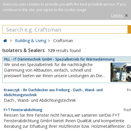
Axxus.eu uses cookies to provide you with the best possible service. If you
continue to the site, you agree to the cookie usage.
×
I agree.
Building & Living
Craftsman
Isolaters & Sealers
129
results found
FILL - IT Dämmtechnik GmbH - Spezialbetrieb für Wärmedämmung
Wir sind ein Spezialbetrieb für die nachträgliche
Dämmung von Altbauten, einfach, schnell und
preiswert bieten wir Ihnen unsere Leistungen an.Die
Wärmedämmung erfolgt mit Perlite, Steinwollflocken
oder Zellulose.
Krawczyk - Ihr Dachdecker aus Freiburg - Dach-, Wand- und
Fr
Abdichtungstechnik
Dach-, Wand- und Abdichtungstechnik
F+T Fensterabdichtung
Fisc
Reissen Sie Ihre Fenster nicht heraus,wir sanieren sie!Die F+T
Fensterabdichtung GmbH bietet Ihnen Qualität und kompetente
Beratung zur Erhaltung Ihrer Holzfenster bzw. Holzmetallfenster. D