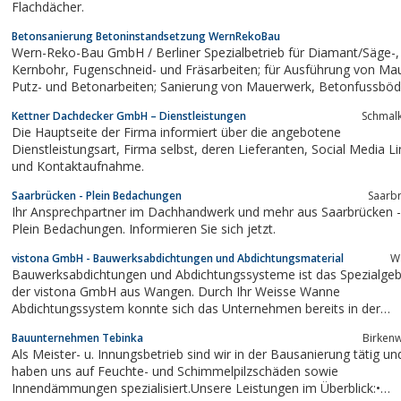
Flachdächer.
Betonsanierung Betoninstandsetzung WernRekoBau
Wern-Reko-Bau GmbH / Berliner Spezialbetrieb für Diamant/Säge-,
Kernbohr, Fugenschneid- und Fräsarbeiten; für Ausführung von Mauer-,
Putz- und Betonarbeiten; Sanierung von Mauerwerk, Betonfussböden,
Beton- und Stahlbetonelementen; Verpressen von Rissen in Beton
Kettner Dachdecker GmbH – Dienstleistungen
Schmal
Mauerwerk; Diamantbohren und Kernbohren
Die Hauptseite der Firma informiert über die angebotene
Dienstleistungsart, Firma selbst, deren Lieferanten, Social Media Links
und Kontaktaufnahme.
Saarbrücken - Plein Bedachungen
Saarb
Ihr Ansprechpartner im Dachhandwerk und mehr aus Saarbrücken -
Plein Bedachungen. Informieren Sie sich jetzt.
vistona GmbH - Bauwerksabdichtungen und Abdichtungsmaterial
W
Bauwerksabdichtungen und Abdichtungssysteme ist das Spezialgeb
der vistona GmbH aus Wangen. Durch Ihr Weisse Wanne
Abdichtungssystem konnte sich das Unternehmen bereits in der
Baubranche etablieren.
Bauunternehmen Tebinka
Birken
Als Meister- u. Innungsbetrieb sind wir in der Bausanierung tätig un
haben uns auf Feuchte- und Schimmelpilzschäden sowie
Innendämmungen spezialisiert.Unsere Leistungen im Überblick:•