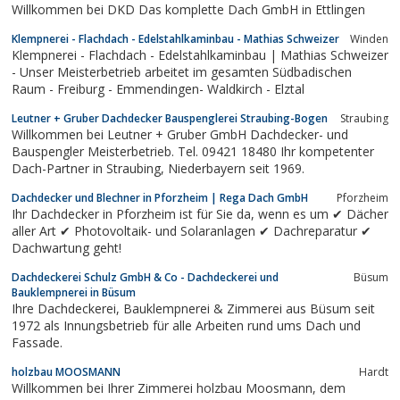
Willkommen bei DKD Das komplette Dach GmbH in Ettlingen
Klempnerei - Flachdach - Edelstahlkaminbau - Mathias Schweizer
Winden
Klempnerei - Flachdach - Edelstahlkaminbau | Mathias Schweizer
- Unser Meisterbetrieb arbeitet im gesamten Südbadischen
Raum - Freiburg - Emmendingen- Waldkirch - Elztal
Leutner + Gruber Dachdecker Bauspenglerei Straubing-Bogen
Straubing
Willkommen bei Leutner + Gruber GmbH Dachdecker- und
Bauspengler Meisterbetrieb. Tel. 09421 18480 Ihr kompetenter
Dach-Partner in Straubing, Niederbayern seit 1969.
Dachdecker und Blechner in Pforzheim | Rega Dach GmbH
Pforzheim
Ihr Dachdecker in Pforzheim ist für Sie da, wenn es um ✔ Dächer
aller Art ✔ Photovoltaik- und Solaranlagen ✔ Dachreparatur ✔
Dachwartung geht!
Dachdeckerei Schulz GmbH & Co - Dachdeckerei und
Büsum
Bauklempnerei in Büsum
Ihre Dachdeckerei, Bauklempnerei & Zimmerei aus Büsum seit
1972 als Innungsbetrieb für alle Arbeiten rund ums Dach und
Fassade.
holzbau MOOSMANN
Hardt
Willkommen bei Ihrer Zimmerei holzbau Moosmann, dem