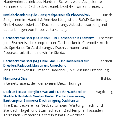
Handwerkerbetrieb aus Hardt im Schwarzwald. Als gelernte
Zimmerei und Dachdeckerbetrieb besitzten wir ein breites
Leistungsspektrum. Werfen Sie einen Blick auf folgende Seiten
Bwd-dachsanierung.de – Ansprechpartner für Photovoltaik
Bünde
und erfahren Sie, was wir für Sie tun können.
Seit Jahren im Handel & Vertrieb tätig, ist die B.W.D-Sanierungs
GmbH spezialisiert auf Dachsanierung, Asbestentsorgung und
das anbringen von Photovoltaikanlagen.
Dachdeckermeister Jens Fischer | Ihr Dachdecker in Chemnitz
Chemnitz
Jens Fischer ist Ihr kompetenter Dachdecker in Chemnitz. Auch
als Spezialist für Abdichtungs-, Dachklempner- und
Reparaturarbeiten sind wir für Sie da.
Dachdeckermeister Jörg Linke GmbH – Ihr Dachdecker für
Radebeul
Dresden, Radebeul, Meißen und Umgebung
Ihr Dachdecker für Dresden, Radebeul, Meißen und Umgebung
Klempnerei Diez
Belrieth
Internetpräsenz der Klempnerei Diez, Thüringen
Dach und Haus: Hier gibt's was auf's Dach! >Dachdecker
Magdeburg
Steildach Flachdach Neubau Umbau Dachentwässerung
Bauklempner Zimmerer Dachreinigung Dachfenster
Ihre Dachdeckerei für Neubau-Umbau- Wartung. Flach- und
Steildach Hagel- und Sturmschäden Bauklempner Fassaden
Terrassen Zimmerer Dachreinigung Blowerdoor