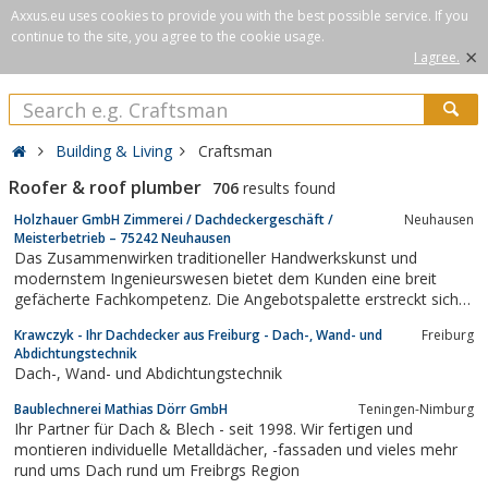
Axxus.eu uses cookies to provide you with the best possible service. If you
continue to the site, you agree to the cookie usage.
×
I agree.
Building & Living
Craftsman
Roofer & roof plumber
706
results found
Holzhauer GmbH Zimmerei / Dachdeckergeschäft /
Neuhausen
Meisterbetrieb – 75242 Neuhausen
Das Zusammenwirken traditioneller Handwerkskunst und
modernstem Ingenieurswesen bietet dem Kunden eine breit
gefächerte Fachkompetenz. Die Angebotspalette erstreckt sich
vom Ingenieurholzbau über den Holzrahmenbau bis hin zum
Krawczyk - Ihr Dachdecker aus Freiburg - Dach-, Wand- und
Freiburg
Gartenhaus und umfasst darüber hinaus vom Steildach bis zum
Abdichtungstechnik
begrünten Flachdach alle Arten an...
Dach-, Wand- und Abdichtungstechnik
Baublechnerei Mathias Dörr GmbH
Teningen-Nimburg
Ihr Partner für Dach & Blech - seit 1998. Wir fertigen und
montieren individuelle Metalldächer, -fassaden und vieles mehr
rund ums Dach rund um Freibrgs Region