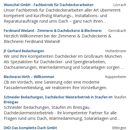
​Wunschel GmbH - ​Fachbetrieb für Dachdeckerarbeiten
Lörrach
​Unser Fachbetrieb für Dachdeckerarbeiten aller Art übernimmt
kompetent und kurzfristig Wartungs-, Installations- und
Reparaturaufträge rund ums Dach – ganz nach Ihren
individuellen Wünschen.Als Mitglied der Dachdeckerinnung und
Ferdinand Wieland - Zimmerei & Dachdeckerei & Blechnerei
Gernsbach
eingetragener Betrieb der Handwerkskammer Freiburg arbeiten
Herzlich Willkommen bei der Zimmerei & Dachdeckerei &
wir stets meisterhaft, termingerecht...
Blechnerei Ferdinand Wieland!
JF Gerhard Bedachungen
Hohenbrunn
Wir sind Ihre kompetenten Dachdecker im Großraum München.
Als Spezialisten für Dachdecker- und Spenglerarbeiten,
Dachsanierungen, Wärmedämmung und Solaranlagen sorgen wir
...
Blechnerei Hirth – Willkommen
Kuppenheim
Ob ein Vordach, eine Sanierung oder eine moderne
Fassadenverkleidung, wir realisieren Ihre Vorstellungen.
Schneider Bedachungen, Dachdecker Meisterbetrieb in Staufen im
Staufen
Breisgau
Schneider Bedachungen, Staufen im Breisgau.
Dachdeckermeisterbetrieb - Ihr kompetenter Partner für alle
Fragen rund ums Dach, Wärmedämmung, Solaranlagen und
Dachfenster
DKD Das komplette Dach GmbH
Ettlingen