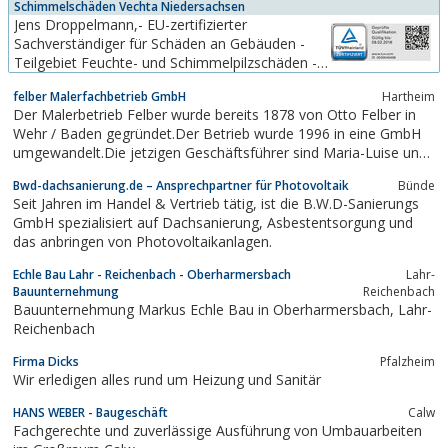
Schimmelschäden Vechta Niedersachsen
Jens Droppelmann,- EU-zertifizierter
Sachverständiger für Schäden an Gebäuden -
Teilgebiet Feuchte- und Schimmelpilzschäden -
nach DIN EN ISO/IEC 17024,- vom TÜV
felber Malerfachbetrieb GmbH
Hartheim
Rheinland geprüfte Qualifikation als
Der Malerbetrieb Felber wurde bereits 1878 von Otto Felber in
Sachverständiger und Gutachter für Feuchte-
Wehr / Baden gegründet.Der Betrieb wurde 1996 in eine GmbH
und Schimmelpilzbelastungen,öffentlich
umgewandelt.Die jetzigen Geschäftsführer sind Maria-Luise und
bestellter und vereidigter...
Peter Sienert.Im Jahr 2001 wurde der Firmensitz nach Hartheim
Bwd-dachsanierung.de – Ansprechpartner für Photovoltaik
Bünde
verlegt.
Seit Jahren im Handel & Vertrieb tätig, ist die B.W.D-Sanierungs
GmbH spezialisiert auf Dachsanierung, Asbestentsorgung und
das anbringen von Photovoltaikanlagen.
Echle Bau Lahr - Reichenbach - Oberharmersbach
Lahr-
Bauunternehmung
Reichenbach
Bauunternehmung Markus Echle Bau in Oberharmersbach, Lahr-
Reichenbach
Firma Dicks
Pfalzheim
Wir erledigen alles rund um Heizung und Sanitär
HANS WEBER - Baugeschäft
Calw
Fachgerechte und zuverlässige Ausführung von Umbauarbeiten