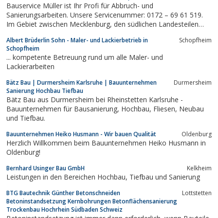
Bauservice Müller ist Ihr Profi für Abbruch- und
wird Ihr altes Dach Saniert.
Sanierungsarbeiten. Unsere Servicenummer: 0172 – 69 61 519.
Im Gebiet zwischen Mecklenburg, den südlichen Landesteilen
Schleswig-Holsteins bis runter nach Hamburg sind wir für Sie im
Albert Brüderlin Sohn - Maler- und Lackierbetrieb in
Schopfheim
Einsatz.
Schopfheim
... kompetente Betreuung rund um alle Maler- und
Lackierarbeiten
Bätz Bau | Durmersheim Karlsruhe | Bauunternehmen
Durmersheim
Sanierung Hochbau Tiefbau
Bätz Bau aus Durmersheim bei Rheinstetten Karlsruhe -
Bauunternehmen für Bausanierung, Hochbau, Fliesen, Neubau
und Tiefbau.
Bauunternehmen Heiko Husmann - Wir bauen Qualität
Oldenburg
Herzlich Willkommen beim Bauunternehmen Heiko Husmann in
Oldenburg!
Bernhard Usinger Bau GmbH
Kelkheim
Leistungen in den Bereichen Hochbau, Tiefbau und Sanierung
BTG Bautechnik Günther Betonschneiden
Lottstetten
Betoninstandsetzung Kernbohrungen Betonflächensanierung
Trockenbau Hochrhein Südbaden Schweiz