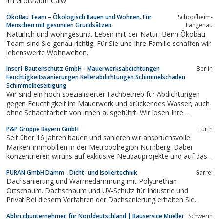
im Großraum Calw
ÖkoBau Team – Ökologisch Bauen und Wohnen. Für
Schopfheim-
Menschen mit gesunden Grundsätzen.
Langenau
Natürlich und wohngesund. Leben mit der Natur. Beim Ökobau
Team sind Sie genau richtig. Für Sie und Ihre Familie schaffen wir
lebenswerte Wohnwelten.
Inserf-Bautenschutz GmbH - Mauerwerksabdichtungen
Berlin
Feuchtigkeitssanierungen Kellerabdichtungen Schimmelschaden
Schimmelbeseitigung
Wir sind ein hoch spezialisierter Fachbetrieb für Abdichtungen
gegen Feuchtigkeit im Mauerwerk und drückendes Wasser, auch
ohne Schachtarbeit von innen ausgeführt. Wir lösen Ihre
Probleme bei auftretendem Schimmelbefall umfassend,von der
P&P Gruppe Bayern GmbH
Fürth
Ursachenerforschung bis zur Schadensbeseitigung.Unsere
Seit über 16 Jahren bauen und sanieren wir anspruchsvolle
umfangreiche technische...
Marken-immobilien in der Metropolregion Nürnberg. Dabei
konzentrieren wiruns auf exklusive Neubauprojekte und auf das
Revitalisieren besonders erhaltenswerter Altbauten. Aus diesen
PURAN GmbH Dämm-, Dicht- und Isoliertechnik
Garrel
machen wir Oasen des Wohlfühlens – und hoher Renditen.
Dachsanierung und Wärmedämmung mit Polyurethan
Gerade die Stadt Fürth bietet als...
Ortschaum. Dachschaum und UV-Schutz für Industrie und
Privat.Bei diesem Verfahren der Dachsanierung erhalten Sie
gleich die Wärmedämmung mit dazu und tragen den
Abbruchunternehmen für Norddeutschland | Bauservice Mueller
Schwerin
Anforderungen der ENEV rechnung.Ohne Betriebsunterbrechung