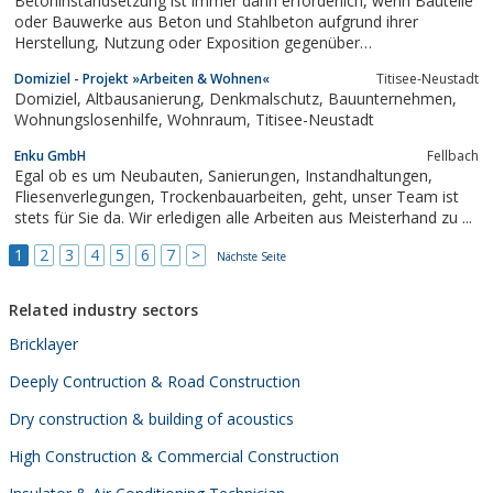
Betoninstandsetzung ist immer dann erforderlich, wenn Bauteile
oder Bauwerke aus Beton und Stahlbeton aufgrund ihrer
Herstellung, Nutzung oder Exposition gegenüber
betonschädigenden Medien in ihrer visuellen Erscheinung oder
Domiziel - Projekt »Arbeiten & Wohnen«
Titisee-Neustadt
Funktion beeinträchtigt sind. Die Betoninstandsetzung beschreibt
Domiziel, Altbausanierung, Denkmalschutz, Bauunternehmen,
Technologien zur Wiederherstellung bzw.
Wohnungslosenhilfe, Wohnraum, Titisee-Neustadt
Enku GmbH
Fellbach
Egal ob es um Neubauten, Sanierungen, Instandhaltungen,
Fliesenverlegungen, Trockenbauarbeiten, geht, unser Team ist
stets für Sie da. Wir erledigen alle Arbeiten aus Meisterhand zu ...
1
2
3
4
5
6
7
>
Nächste Seite
Related industry sectors
Bricklayer
Deeply Contruction & Road Construction
Dry construction & building of acoustics
High Construction & Commercial Construction