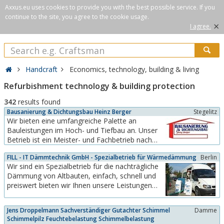
Axxus.eu uses cookies to provide you with the best possible service. If you
continue to the site, you agree to the cookie usage.
×
I agree.
Handcraft
Economics, technology, building & living
Refurbishment technology & building protection
342
results found
Bausanierung & Dichtungsbau Heinz Berger
Stegelitz
Wir bieten eine umfangreiche Palette an
Bauleistungen im Hoch- und Tiefbau an. Unser
Betrieb ist ein Meister- und Fachbetrieb nach
§19 WHG “TüV überwacht’’ und im Besitz aller
FILL - IT Dämmtechnik GmbH - Spezialbetrieb für Wärmedämmung
Berlin
dafür notwendigen personellen und
Wir sind ein Spezialbetrieb für die nachträgliche
gerätetechnischen Voraussetzungen.Die
Dämmung von Altbauten, einfach, schnell und
Schwerpunkte unseres Arrangements liegen in
preiswert bieten wir Ihnen unsere Leistungen
den Bereichen Bausanierung...
an.Die Wärmedämmung erfolgt mit Perlite,
Steinwollflocken oder Zellulose.
Jens Droppelmann Sachverständiger Gutachter Schimmel
Damme
Schimmelpilz Feuchtebelastung Schimmelbelastung